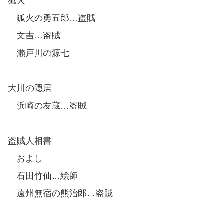
狐火
狐火の勇五郎…盗賊
文吉…盗賊
瀨戸川の源七
大川の隠居
浜崎の友蔵…盗賊
盗賊人相書
およし
石田竹仙…絵師
遠州無宿の熊治郎…盗賊