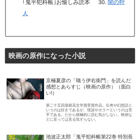
｢鬼平犯科帳｣お愉しみ読本
闇の狩
人
映画の原作になった小説
京極夏彦の「嗤う伊右衛門」を読んだ
感想とあらすじ（映画の原作）（面白
い!）
第二十五回泉鏡花文学賞受賞作品。伝奇や幻想話と
いうのは好きであるが、怪談やホラーというのは苦
手である。だから積極的に読む気がしない。映画な
どに至っては見る気すらない。
池波正太郎「鬼平犯科帳第22巻 特別長