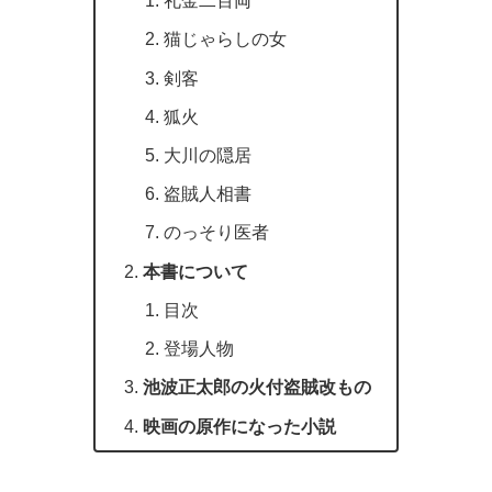
礼金二百両
猫じゃらしの女
剣客
狐火
大川の隠居
盗賊人相書
のっそり医者
本書について
目次
登場人物
池波正太郎の火付盗賊改もの
映画の原作になった小説