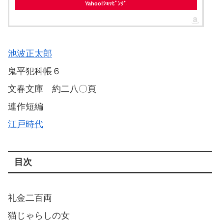
Yahoo!ｼｮｯﾋﾟﾝｸﾞ
池波正太郎
鬼平犯科帳６
文春文庫 約二八〇頁
連作短編
江戸時代
目次
礼金二百両
猫じゃらしの女