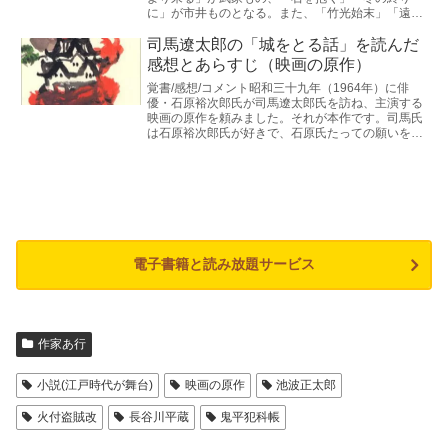
に」が市井ものとなる。また、「竹光始末」「遠方
より来る」が海坂藩を舞台にしている。
司馬遼太郎の「城をとる話」を読んだ
感想とあらすじ（映画の原作）
覚書/感想/コメント昭和三十九年（1964年）に俳
優・石原裕次郎氏が司馬遼太郎氏を訪ね、主演する
映画の原作を頼みました。それが本作です。司馬氏
は石原裕次郎氏が好きで、石原氏たっての願いを無
下に断れるようではなかったようです。映画題名
「城取り...
電子書籍と読み放題サービス
作家あ行
小説(江戸時代が舞台)
映画の原作
池波正太郎
火付盗賊改
長谷川平蔵
鬼平犯科帳