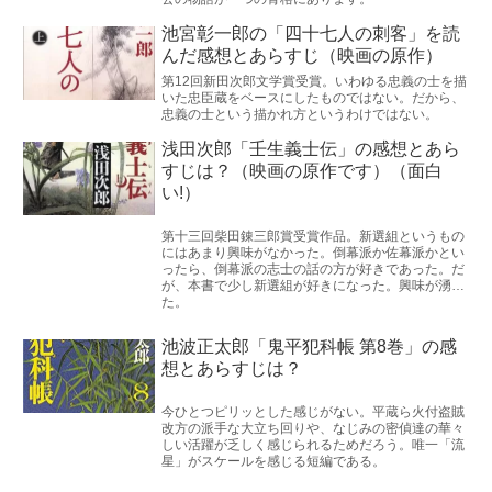
池宮彰一郎の「四十七人の刺客」を読
んだ感想とあらすじ（映画の原作）
第12回新田次郎文学賞受賞。いわゆる忠義の士を描
いた忠臣蔵をベースにしたものではない。だから、
忠義の士という描かれ方というわけではない。
浅田次郎「壬生義士伝」の感想とあら
すじは？（映画の原作です）（面白
い!）
第十三回柴田錬三郎賞受賞作品。新選組というもの
にはあまり興味がなかった。倒幕派か佐幕派かとい
ったら、倒幕派の志士の話の方が好きであった。だ
が、本書で少し新選組が好きになった。興味が湧い
た。
池波正太郎「鬼平犯科帳 第8巻」の感
想とあらすじは？
今ひとつピリッとした感じがない。平蔵ら火付盗賊
改方の派手な大立ち回りや、なじみの密偵達の華々
しい活躍が乏しく感じられるためだろう。唯一「流
星」がスケールを感じる短編である。