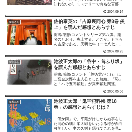
知れないが、ミステリーで有名な宮部み
ゆきはデビュー当初から時代ミステリー
2004.09.14
を書いている。
佐伯泰英の「吉原裏同心 第8巻 炎
作家さ行
上」を読んだ感想とあらすじ
覚書/感想/コメントシリーズ第八弾。題
名のとおり、炎上する。どこが。もちろ
ん吉原である。天明七年（一七八七）。
十一月九日、暁卯刻過ぎ、吉原角町より
2007.08.25
出火、廓中残らず焼亡したという。伏線
が色々なところで張られている。吉原流
池波正太郎の「谷中・首ふり坂」
の仕来りを重んじた遊び...
作家あ行
を読んだ感想とあらすじ
覚書/感想/コメント「尊徳雲がくれ」は
二宮金次郎を主人公とした短編。「恥」
と「へそ五郎騒動」が真田騒動関連。
「舞台うらの男」が赤穂浪士関連。「内
2006.05.06
藤新宿」がエッセー。そして、「看板」
が鬼平犯科帳関連である。「恥」と「へ
池波正太郎「鬼平犯科帳 第18
そ五郎騒動」は「真田騒動...
作家あ行
巻」の感想とあらすじは？
「俄か雨」で、平蔵がけしからぬ事をし
た同心の細川峯太郎をいたぶる様が面白
可笑しい。妻の久栄も隠れてこれを見守