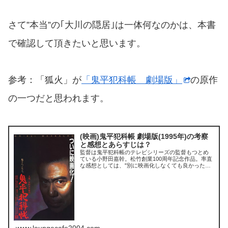
さて”本当”の｢大川の隠居｣は一体何なのかは、本書
で確認して頂きたいと思います。
参考：「狐火」が
「鬼平犯科帳 劇場版」
の原作
の一つだと思われます。
(映画)鬼平犯科帳 劇場版(1995年)の考察
と感想とあらすじは？
監督は鬼平犯科帳のテレビシリーズの監督もつとめ
ている小野田嘉幹。松竹創業100周年記念作品。率直
な感想としては、"別に映画化しなくても良かったの
ではないか？テレビの特番で十分"といったところ。