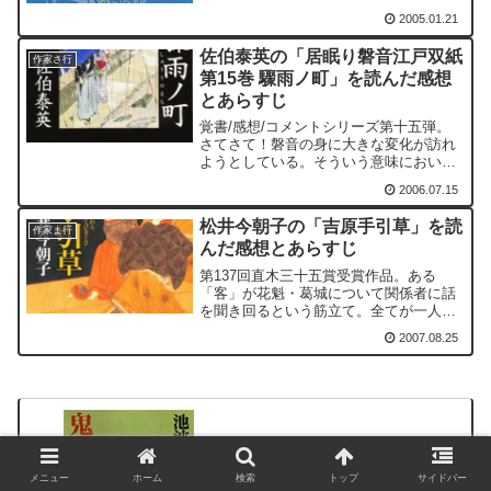
って笑っている。途中、あまりの事に、
2005.01.21
うーんと気絶してしまう細川峯太郎。
佐伯泰英の「居眠り磐音江戸双紙
作家さ行
第15巻 驟雨ノ町」を読んだ感想
とあらすじ
覚書/感想/コメントシリーズ第十五弾。
さてさて！磐音の身に大きな変化が訪れ
ようとしている。そういう意味におい
て、本書はシリーズの一つの転換点とな
2006.07.15
るものであろう。ただし、この転換点は
本書だけでなく、数冊にまたがる可能性
松井今朝子の「吉原手引草」を読
がある。なにせ、転機を迎...
作家ま行
んだ感想とあらすじ
第137回直木三十五賞受賞作品。ある
「客」が花魁・葛城について関係者に話
を聞き回るという筋立て。全てが一人称
で、目次のとおり基本的に十六人の視点
2007.08.25
から葛城が語られる。
メニュー
ホーム
検索
トップ
サイドバー