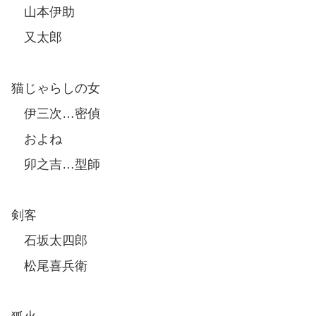
山本伊助
又太郎
猫じゃらしの女
伊三次…密偵
およね
卯之吉…型師
剣客
石坂太四郎
松尾喜兵衛