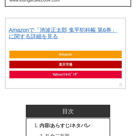
www.loungecafe2004.com
Amazonで「池波正太郎 鬼平犯科帳 第6巻」
に関する詳細を見る
Amazon
楽天市場
Yahoo!ｼｮｯﾋﾟﾝｸﾞ
目次
内容/あらすじ/ネタバレ