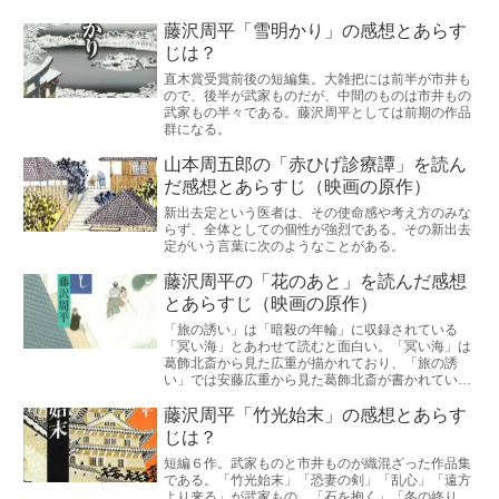
藤沢周平「雪明かり」の感想とあらす
じは？
直木賞受賞前後の短編集。大雑把には前半が市井も
ので、後半が武家ものだが、中間のものは市井もの
武家もの半々である。藤沢周平としては前期の作品
群になる。
山本周五郎の「赤ひげ診療譚」を読ん
だ感想とあらすじ（映画の原作）
新出去定という医者は、その使命感や考え方のみな
らず、全体としての個性が強烈である。その新出去
定がいう言葉に次のようなことがある。
藤沢周平の「花のあと」を読んだ感想
とあらすじ（映画の原作）
「旅の誘い」は「暗殺の年輪」に収録されている
「冥い海」とあわせて読むと面白い。「冥い海」は
葛飾北斎から見た広重が描かれており、「旅の誘
い」では安藤広重から見た葛飾北斎が書かれてい
る。
藤沢周平「竹光始末」の感想とあらす
じは？
短編６作。武家ものと市井ものが織混ざった作品集
である。「竹光始末」「恐妻の剣」「乱心」「遠方
より来る」が武家もの、「石を抱く」「冬の終り