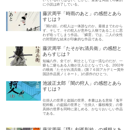
に小説は終了している。
藤沢周平「時雨のあと」の感想とあら
すじは？
「闇の顔」の犯人は一体誰なのか。最後までわから
ず、そして、その犯人が意外な人物であることに思
わず唸ってしまう作品。「鱗雲」では、二人の女性
の対照的な結末が印象的な作品である。
藤沢周平「たそがれ清兵衛」の感想と
あらすじは？
短編八作。全てが、剣士としては一流なのだが、一
癖も二癖もある人物が主人公となっている。2002年
の映画「たそがれ清兵衛」(第７６回アカデミー賞外
国語作品賞ノミネート。)の原作のひとつ。
池波正太郎「闇の狩人」の感想とあら
すじは？
仕掛人の世界と盗賊の世界。本書はある意味「鬼平
犯科帳」の盗賊の世界と「仕掛人・藤枝梅安」の香
具師の世界を同時に楽しめる、かなりおいしい作品
である。
藤沢周平「隠し剣孤影抄」の感想とあ