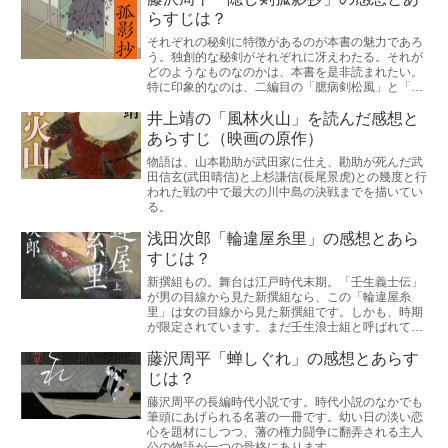
らすじは？
それぞれの秘剣に特徴があるのが本書の魅力であろ
う。独創的な秘剣がそれぞれに冴えわたる。それが
どのようなものなのかは、本書を是非読まれたい。
特に印象的なのは、二編目の「臆病剣松風」と「宿
命剣鬼走り」である。
井上靖の「風林火山」を読んだ感想と
あらすじ（映画の原作）
物語は、山本勘助が武田家に仕え、勘助が死んだ武
田信玄(武田晴信)と上杉謙信(長尾景虎)との幾度と行
われた戦の中で最大の川中島の決戦までを描いてい
る。
浅田次郎「輪違屋糸里」の感想とあら
すじは？
新撰組もの。舞台は江戸時代末期。「壬生義士伝」
が男の目線から見た新撰組なら、この「輪違屋糸
里」は女の目線から見た新撰組です。しかも、時期
が限定されています。まだ壬生浪士組と呼ばれてい
た時期から、芹沢鴨が暗殺されるまでの時期が舞台
となっている...
藤沢周平「蝉しぐれ」の感想とあらす
じは？
藤沢周平の長編時代小説です。時代小説のなかでも
筆頭にあげられる名著の一冊です。幼い日の淡い恋
心を題材にしつつ、藩の権力闘争に翻弄される主人
公の物語が一つの骨格にあります。