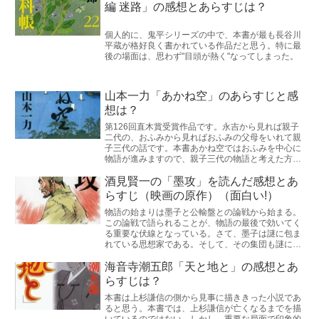
編 迷路」の感想とあらすじは？
個人的に、鬼平シリーズの中で、本書が最も長谷川
平蔵が格好良く書かれている作品だと思う。特に最
後の場面は、思わず"目頭が熱く"なってしまった。
山本一力「あかね空」のあらすじと感
想は？
第126回直木賞受賞作品です。永吉から見れば親子
二代の、おふみから見ればおふみの父母をいれて親
子三代の話です。本書あかね空ではおふみを中心に
物語が進みますので、親子三代の物語と考えた方が
よいでしょう。
酒見賢一の「墨攻」を読んだ感想とあ
らすじ（映画の原作）（面白い!）
物語の始まりは墨子と公輸盤との論戦から始まる。
この論戦で語られることが、物語の最後で効いてく
る重要な伏線となっている。さて、墨子は謎に包ま
れている思想家である。そして、その集団も謎に包
まれたままである。
海音寺潮五郎「天と地と」の感想とあ
らすじは？
本書は上杉謙信の側から見事に描ききった小説であ
ると思う。本書では、上杉謙信が亡くなるまでを描
いているのではない。しかし、重要な局面で印象的