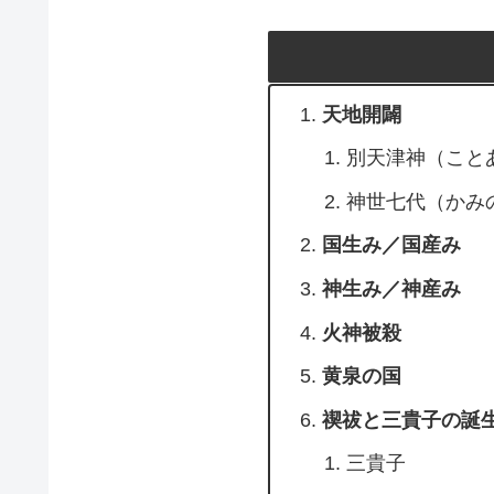
天地開闢
別天津神（こと
神世七代（かみ
国生み／国産み
神生み／神産み
火神被殺
黄泉の国
禊祓と三貴子の誕
三貴子