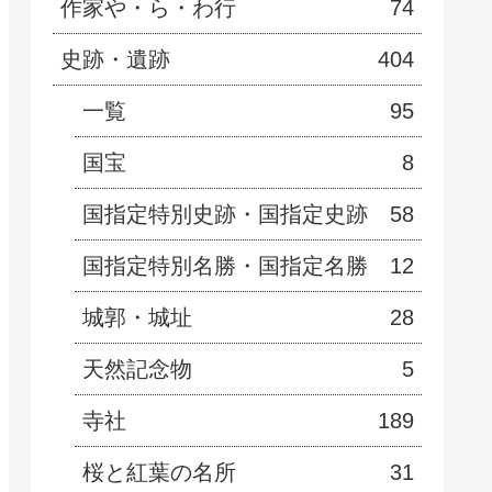
作家や・ら・わ行
74
史跡・遺跡
404
一覧
95
国宝
8
国指定特別史跡・国指定史跡
58
国指定特別名勝・国指定名勝
12
城郭・城址
28
天然記念物
5
寺社
189
桜と紅葉の名所
31