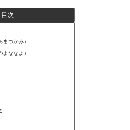
目次
あまつかみ）
のよななよ）
生