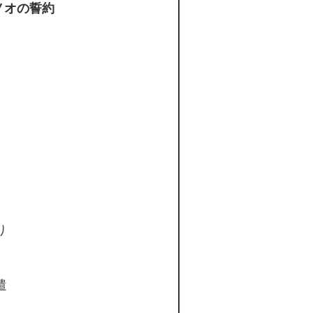
ノオの誓約
り
遣