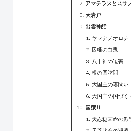
アマテラスとスサ
天岩戸
出雲神話
ヤマタノオロチ
因幡の白兎
八十神の迫害
根の国訪問
大国主の妻問い
大国主の国づく
国譲り
天忍穂耳命の派
天菩比命の派遣