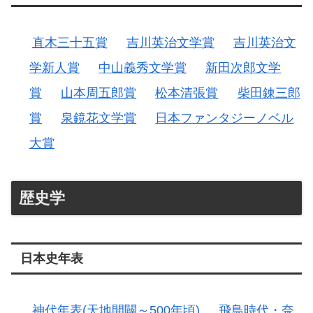
直木三十五賞
吉川英治文学賞
吉川英治文
学新人賞
中山義秀文学賞
新田次郎文学
賞
山本周五郎賞
松本清張賞
柴田錬三郎
賞
泉鏡花文学賞
日本ファンタジーノベル
大賞
歴史学
日本史年表
神代年表(天地開闢～500年頃)
飛鳥時代・奈