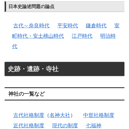
日本史論述問題の論点
古代～奈良時代
平安時代
鎌倉時代
室
町時代・安土桃山時代
江戸時代
明治時
代
史跡・遺跡・寺社
神社の一覧など
古代社格制度
（
名神大社
）
中世社格制度
近代社格制度
現代の制度
七福神