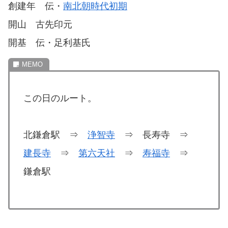
創建年 伝・
南北朝時代初期
開山 古先印元
開基 伝・足利基氏
この日のルート。
北鎌倉駅 ⇒
浄智寺
⇒ 長寿寺 ⇒
建長寺
⇒
第六天社
⇒
寿福寺
⇒
鎌倉駅