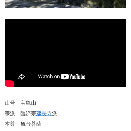
山号 宝亀山
宗派 臨済宗
建長寺
派
本尊 観音菩薩