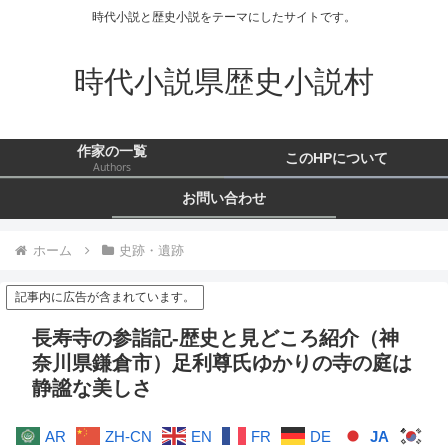
時代小説と歴史小説をテーマにしたサイトです。
時代小説県歴史小説村
作家の一覧
このHPについて
Authors
お問い合わせ
ホーム
史跡・遺跡
記事内に広告が含まれています。
長寿寺の参詣記-歴史と見どころ紹介（神
奈川県鎌倉市）足利尊氏ゆかりの寺の庭は
静謐な美しさ
AR
ZH-CN
EN
FR
DE
JA