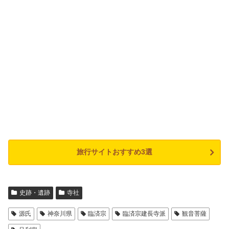
旅行サイトおすすめ3選
史跡・遺跡
寺社
源氏
神奈川県
臨済宗
臨済宗建長寺派
観音菩薩