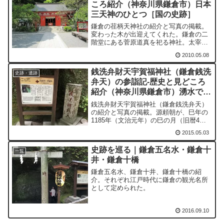
ころ紹介（神奈川県鎌倉市）日本
三天神のひとつ［国の史跡］
鎌倉の荏柄天神社の紹介と写真の掲載。
変わった木が出迎えてくれた。鎌倉の二
階堂にある菅原道真を祀る神社。太宰府
天満宮、北野天満宮とともに日本三天神
2010.05.08
の一つ。
銭洗弁財天宇賀福神社（鎌倉銭洗
史跡・遺跡
弁天）の参詣記-歴史と見どころ
紹介（神奈川県鎌倉市）湧水でお
金を洗うと倍増する
銭洗弁財天宇賀福神社（鎌倉銭洗弁天）
の紹介と写真の掲載。源頼朝が、巳年の
1185年（文治元年）の巳の月（旧暦4
月）巳の日に「宇賀福神」の夢を見た。
2015.05.03
史跡を巡る｜鎌倉五名水・鎌倉十
一覧
井・鎌倉十橋
鎌倉五名水、鎌倉十井、鎌倉十橋の紹
介。それぞれ江戸時代に鎌倉の観光名所
として定められた。
2016.09.10