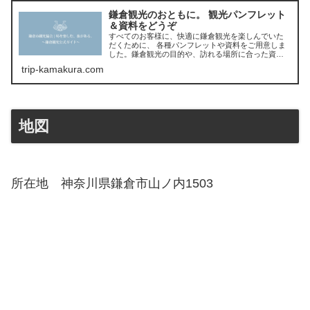
鎌倉観光のおともに。 観光パンフレット
＆資料をどうぞ
すべてのお客様に、快適に鎌倉観光を楽しんでいた
だくために、 各種パンフレットや資料をご用意しま
した。鎌倉観光の目的や、訪れる場所に合った資料
をダウンロードして、鎌倉観光にお役立てくださ
trip-kamakura.com
い。紙資料の発送をご希望の方は下のフォームから
「
地図
所在地 神奈川県鎌倉市山ノ内1503