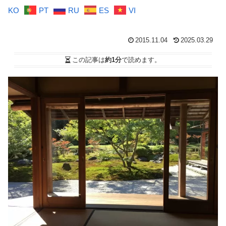
KO
PT
RU
ES
VI
2015.11.04
2025.03.29
この記事は
約1分
で読めます。