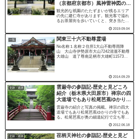
（京都府京都市）風神雷神図のあ
る禅寺
観光的な祇園のたたずまいが残るエリア
の先に建仁寺があります。観光客で溢れ
るお茶屋街を歩いていくと、突き当たり
に建仁寺の裏門にぶつかります。「けん
2019.09.04
ねんさん」の名で親しまれています。
「けんねんじ」「けんねじ」とも言うそ
関東三十六不動尊霊場
うです。八坂神社を参拝して...
一覧
No名称１名称２住所1大山不動尊雨降
山 大山寺伊勢原市大山7242清瀧不動尊
大雄山 道了尊南足柄市大雄町11573野
毛山不動尊成田山 延命院横浜市西区宮
崎町304和田不動尊大聖山 真福寺横浜
市保土ヶ谷区和田2-8-35日吉不動尊清林
山 金蔵...
2014.09.29
雲巌寺の参詣記-歴史と見どころ
史跡・遺跡
紹介（栃木県大田原市）禅宗の四
大道場でもあり松尾芭蕉ゆかりの
寺でもある
雲巌寺の紹介と写真の掲載。禅宗の四大
道場でもあり松尾芭蕉ゆかりの寺でもあ
る。松尾芭蕉が奥の細道紀行で立ち寄っ
た寺院としても知られ、寺域には当時の
2012.06.18
住職であった仏頂禅師と芭蕉の歌碑があ
る。
荏柄天神社の参詣記-歴史と見ど
史跡・遺跡