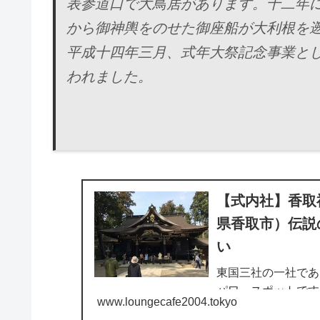
表参道口で大鳥居があります。十二年
から御神輿をのせた御座船が大利根を
平成十四年三月、式年大祭記念事業と
われました。
【式内社】香取
県香取市）伝説
い
東国三社の一社であ
パワースポットです
www.loungecafe2004.tokyo
道の神として信仰さ