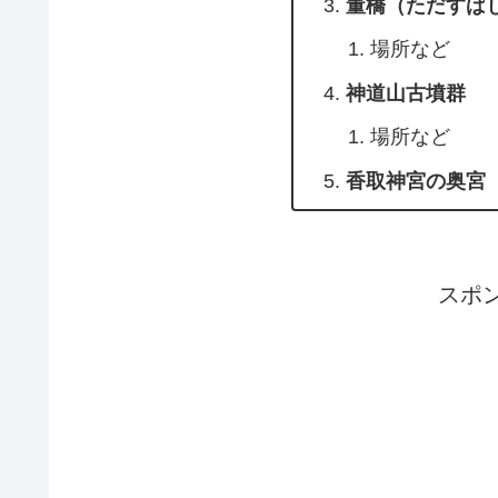
董橋（ただすば
場所など
神道山古墳群
場所など
香取神宮の奥宮
スポ