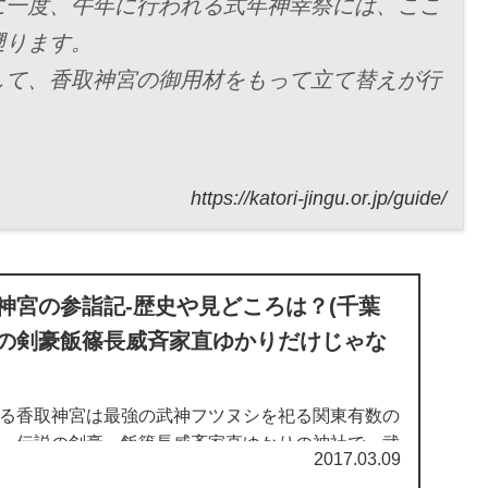
に一度、午年に行われる式年神幸祭には、ここ
遡ります。
して、香取神宮の御用材をもって立て替えが行
https://katori-jingu.or.jp/guide/
神宮の参詣記-歴史や見どころは？(千葉
の剣豪飯篠長威斉家直ゆかりだけじゃな
る香取神宮は最強の武神フツヌシを祀る関東有数の
。伝説の剣豪・飯篠長威斉家直ゆかりの神社で、武
2017.03.09
れています。日本有数の古社であり、古来より神宮