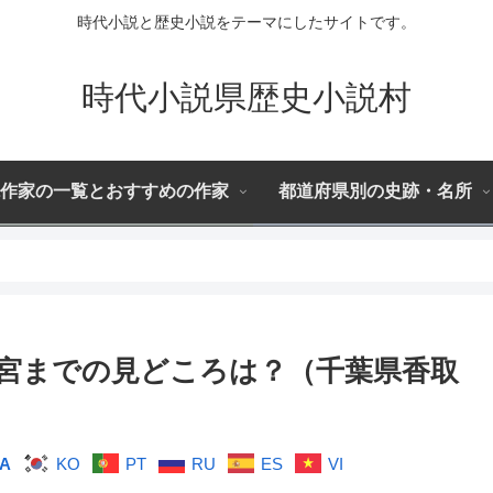
時代小説と歴史小説をテーマにしたサイトです。
時代小説県歴史小説村
作家の一覧とおすすめの作家
都道府県別の史跡・名所
宮までの見どころは？（千葉県香取
JA
KO
PT
RU
ES
VI