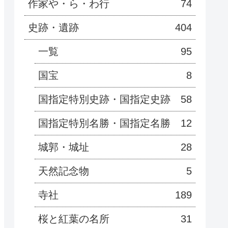
作家や・ら・わ行
74
史跡・遺跡
404
一覧
95
国宝
8
国指定特別史跡・国指定史跡
58
国指定特別名勝・国指定名勝
12
城郭・城址
28
天然記念物
5
寺社
189
桜と紅葉の名所
31