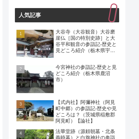
人気記事
大谷寺（大谷観音）大谷磨
崖仏［国の特別史跡］と大
谷平和観音の参詣記-歴史と
見どころ紹介（栃木県宇都
宮市）
今宮神社の参詣記-歴史と見
どころ紹介（栃木県鹿沼
市）
【式内社】阿彌神社（阿見
町中郷）の参詣記-歴史や見
どころは？（茨城県稲敷郡
阿見町）【論社】
法華堂跡（源頼朝墓・北条
義時墓）と白旗神社の参詣