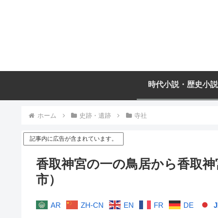
時代小説・歴史小説
ホーム
史跡・遺跡
寺社
記事内に広告が含まれています。
香取神宮の一の鳥居から香取神
市）
AR
ZH-CN
EN
FR
DE