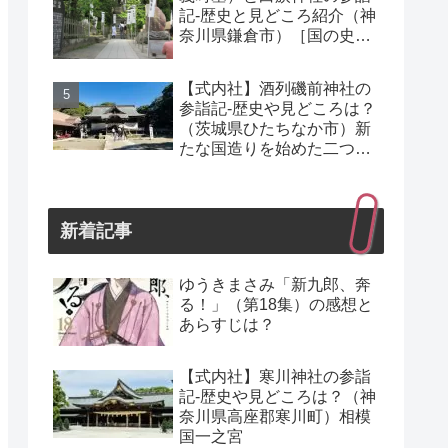
記-歴史と見どころ紹介（神
奈川県鎌倉市）［国の史
跡］
【式内社】酒列磯前神社の
参詣記-歴史や見どころは？
（茨城県ひたちなか市）新
たな国造りを始めた二つの
「磯前神社」
新着記事
ゆうきまさみ「新九郎、奔
る！」（第18集）の感想と
あらすじは？
【式内社】寒川神社の参詣
記-歴史や見どころは？（神
奈川県高座郡寒川町）相模
国一之宮