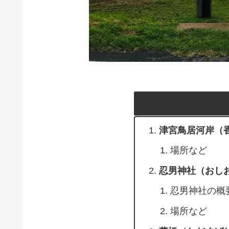
津宮鳥居河岸（
場所など
忍男神社（おし
忍男神社の概
場所など