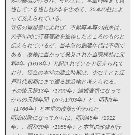
みの基壇が作られ、その上に、本堂内陣まで貫
通している通し柱2本を含めて、26本の柱によ
って支えられている。
寺伝の縁起書によれば、不動尊本尊の由来は、
天平年間に行基菩薩を造作したところのものと
伝えられているが、当本堂の創建年代は不明で
ある。改修に当たって発見された当院棟札に元
和4年（1618年）と記されていたと伝えられて
おり、現在の本堂の建立時期は、少なくとも江
戸時代初期にまで遡る建造物と考えられる。
その後元禄13年（1700年）結城藩領になって
からの元禄年間（から1703年）と、明和3年
（1766年）と本堂の改修が行われた。
明治以降になってからは、明治45年（1912
年）、昭和30年（1955年）と本堂の改修が行