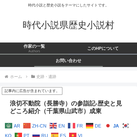
時代小説と歴史小説をテーマにしたサイトです。
時代小説県歴史小説村
作家の一覧
このHPについて
Authors
お問い合わせ
ホーム
史跡・遺跡
記事内に広告が含まれています。
浪切不動院（長勝寺）の参詣記-歴史と見
どころ紹介（千葉県山武市）成東
AR
ZH-CN
EN
FR
DE
JA
KO
PT
RU
ES
VI