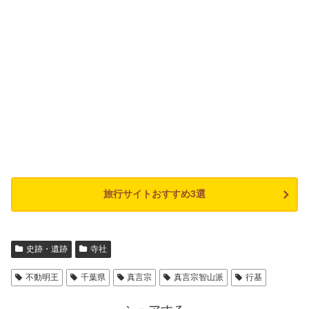
旅行サイトおすすめ3選
史跡・遺跡
寺社
不動明王
千葉県
真言宗
真言宗智山派
行基