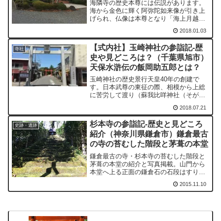
海隣寺の歴史本尊には伝説があります。
海から金色に輝く阿弥陀如来像が引き上
げられ、仏像は本尊となり「海上月越如
来」と呼ばれました。それを、亥鼻城主
2018.01.03
だった千葉勝胤が、馬加（幕張）に建立
したというものです。もともと寺は海沿
【式内社】玉崎神社の参詣記-歴
いにあったのですが、千葉...
寺社
史や見どころは？（千葉県旭市）
天保水滸伝の飯岡助五郎とは？
玉崎神社の歴史景行天皇40年の創建で
す。日本武尊の東征の際、相模から上総
に苦労して渡り（蘇我比咩神社（そがひ
めじんじゃ））、南へ下り、葦浦（鴨川
2018.07.21
市吉浦）を経由して玉の浦（九十九里
浜）にやってきました。日本武尊は、そ
杉本寺の参詣記-歴史と見どころ
れまでの苦労から海上平安、...
史跡・遺跡
紹介（神奈川県鎌倉市）鎌倉最古
の寺の苔むした階段と茅葺の本堂
鎌倉最古の寺・杉本寺の苔むした階段と
茅葺の本堂の紹介と写真掲載。山門から
本堂へ上る正面の鎌倉石の石段はすり減
っていて通行禁止となっている。この階
2015.11.10
段がいい具合に苔むしている。