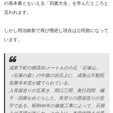
の基本書ともいえる「四書大全」を学んだところと
言われます。
しかし明治維新で再び廃絶し現在は公民館になって
います。
成東下町の標高30メートルの小丘「石塚山」
（石塚の森）の中腹の岩石上に、成東山不動院
長勝寺本堂が建てられている。
入母屋造りの瓦葺き、間口三間、奥行四間、欄
干・回廊をめぐらした、朱塗りの懸崖造りの堂
宇である。昭和49年の修復工事によって、石積