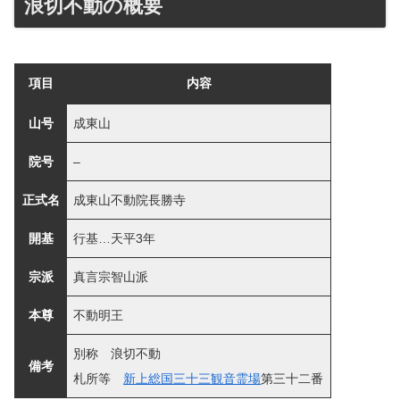
浪切不動の概要
項目
内容
山号
成東山
院号
–
正式名
成東山不動院長勝寺
開基
行基…天平3年
宗派
真言宗智山派
本尊
不動明王
別称 浪切不動
備考
札所等
新上総国三十三観音霊場
第三十二番