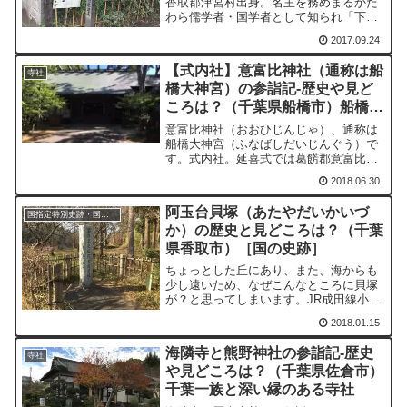
香取郡津宮村出身。名主を務めまるかた
わら儒学者・国学者として知られ「下総
に過ぎたるものが二つあり、成田不動に
2017.09.24
久保木蟠龍」とまでいわれた。
【式内社】意富比神社（通称は船
寺社
橋大神宮）の参詣記-歴史や見ど
ころは？（千葉県船橋市）船橋の
由来の地も訪ねました
意富比神社（おおひじんじゃ）、通称は
船橋大神宮（ふなばしだいじんぐう）で
す。式内社。延喜式では葛餝郡意富比神
社。訪れた場所千葉県の訪れた史跡・遺
2018.06.30
跡・寺社意富比神社（おおひじんじゃ）
の歴史景行天皇40年、日本武尊（やまと
阿玉台貝塚（あたやだいかいづ
たけるのみこと）の東国...
国指定特別史跡・国指定史跡
か）の歴史と見どころは？（千葉
県香取市）［国の史跡］
ちょっとした丘にあり、また、海からも
少し遠いため、なぜこんなところに貝塚
が？と思ってしまいます。JR成田線小見
川駅から千葉交通バス「茶畑」下車で徒
2018.01.15
歩約40分です。車で小見川南小学校を目
指すのが一番わかりやすいです。史跡を
海隣寺と熊野神社の参詣記-歴史
示す石碑は墓地の中に...
寺社
や見どころは？（千葉県佐倉市）
千葉一族と深い縁のある寺社