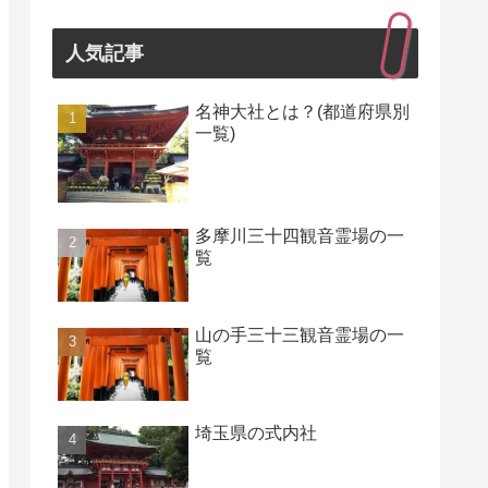
人気記事
名神大社とは？(都道府県別
一覧)
多摩川三十四観音霊場の一
覧
山の手三十三観音霊場の一
覧
埼玉県の式内社