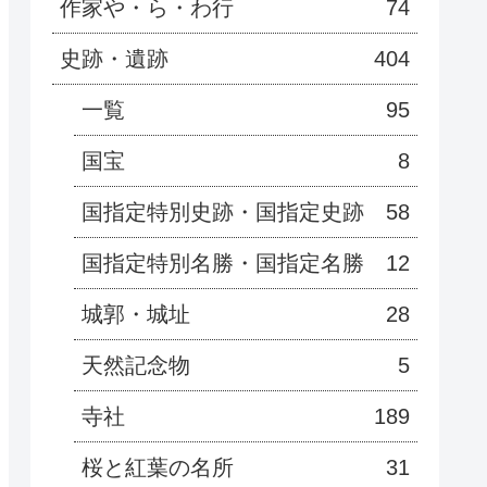
作家や・ら・わ行
74
史跡・遺跡
404
一覧
95
国宝
8
国指定特別史跡・国指定史跡
58
国指定特別名勝・国指定名勝
12
城郭・城址
28
天然記念物
5
寺社
189
桜と紅葉の名所
31