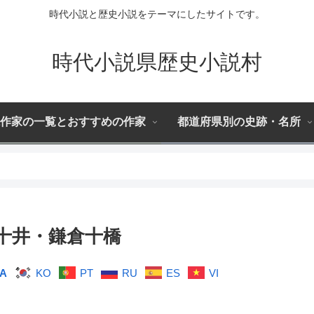
時代小説と歴史小説をテーマにしたサイトです。
時代小説県歴史小説村
作家の一覧とおすすめの作家
都道府県別の史跡・名所
十井・鎌倉十橋
JA
KO
PT
RU
ES
VI