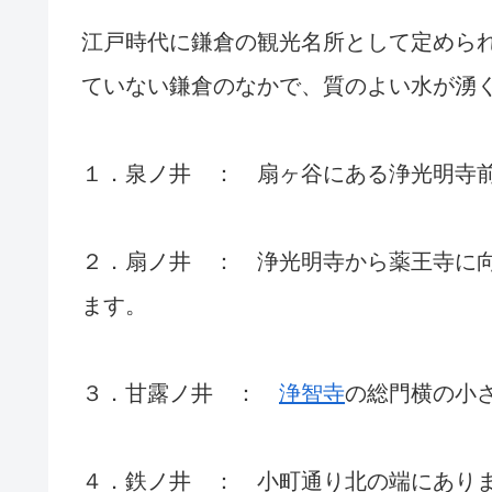
江戸時代に鎌倉の観光名所として定めら
ていない鎌倉のなかで、質のよい水が湧
１．泉ノ井 ： 扇ヶ谷にある浄光明寺
２．扇ノ井 ： 浄光明寺から薬王寺に
ます。
３．甘露ノ井 ：
浄智寺
の総門横の小
４．鉄ノ井 ： 小町通り北の端にあり