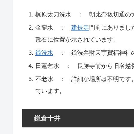
梶原太刀洗水 ： 朝比奈坂切通の
金龍水 ：
建長寺
門前にありまし
敷石に位置が示されています。
銭洗水
： 銭洗弁財天宇賀福神社
日蓮乞水 ： 長勝寺前から旧名越
不老水 ： 詳細な場所は不明です
ています。
鎌倉十井