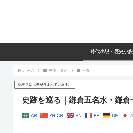
時代小説・歴史小説
ホーム
史跡・遺跡
一覧
記事内に広告が含まれています。
史跡を巡る｜鎌倉五名水・鎌倉
AR
ZH-CN
EN
FR
DE