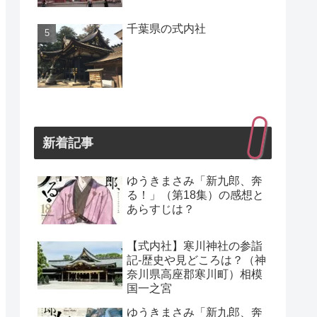
千葉県の式内社
新着記事
ゆうきまさみ「新九郎、奔
る！」（第18集）の感想と
あらすじは？
【式内社】寒川神社の参詣
記-歴史や見どころは？（神
奈川県高座郡寒川町）相模
国一之宮
ゆうきまさみ「新九郎、奔