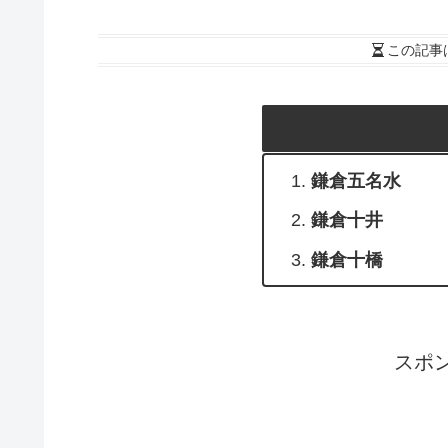
この記事
鎌倉五名水
鎌倉十井
鎌倉十橋
スポ