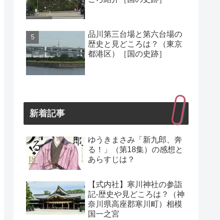
品川第三台場と第六台場の
歴史と見どころは？（東京
都港区）［国の史跡］
新着記事
ゆうきまさみ「新九郎、奔
る！」（第18集）の感想と
あらすじは？
【式内社】寒川神社の参詣
記-歴史や見どころは？（神
奈川県高座郡寒川町）相模
国一之宮