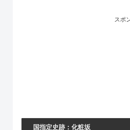
スポ
国指定史跡：化粧坂