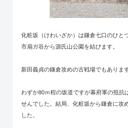
化粧坂（けわいざか）は鎌倉七口のひと
市扇ガ谷から源氏山公園を結びます。
新田義貞の鎌倉攻めの古戦場でもありま
わずか80ｍ程の坂道ですが幕府軍の抵抗
せんでした。結局、化粧坂から鎌倉に攻
した。