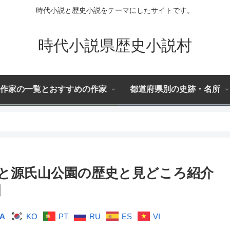
時代小説と歴史小説をテーマにしたサイトです。
時代小説県歴史小説村
作家の一覧とおすすめの作家
都道府県別の史跡・名所
と源氏山公園の歴史と見どころ紹介
］
JA
KO
PT
RU
ES
VI