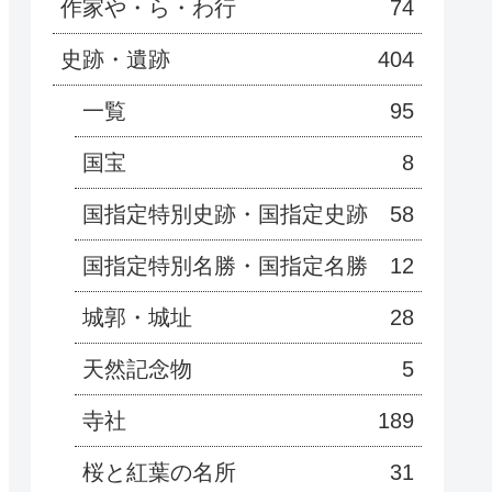
作家や・ら・わ行
74
史跡・遺跡
404
一覧
95
国宝
8
国指定特別史跡・国指定史跡
58
国指定特別名勝・国指定名勝
12
城郭・城址
28
天然記念物
5
寺社
189
桜と紅葉の名所
31