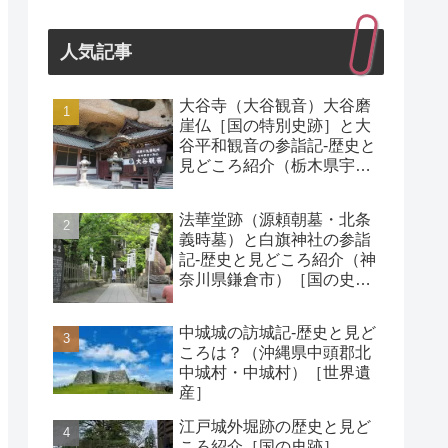
人気記事
大谷寺（大谷観音）大谷磨
崖仏［国の特別史跡］と大
谷平和観音の参詣記-歴史と
見どころ紹介（栃木県宇都
宮市）
法華堂跡（源頼朝墓・北条
義時墓）と白旗神社の参詣
記-歴史と見どころ紹介（神
奈川県鎌倉市）［国の史
跡］
中城城の訪城記-歴史と見ど
ころは？（沖縄県中頭郡北
中城村・中城村）［世界遺
産］
江戸城外堀跡の歴史と見ど
ころ紹介［国の史跡］