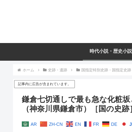
時代小説・歴史小説
ホーム
史跡・遺跡
国指定特別史跡・国指定史跡
記事内に広告が含まれています。
鎌倉七切通しで最も急な化粧坂
（神奈川県鎌倉市）［国の史跡
AR
ZH-CN
EN
FR
DE