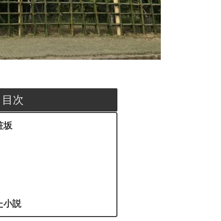
目次
粧坂
た小説