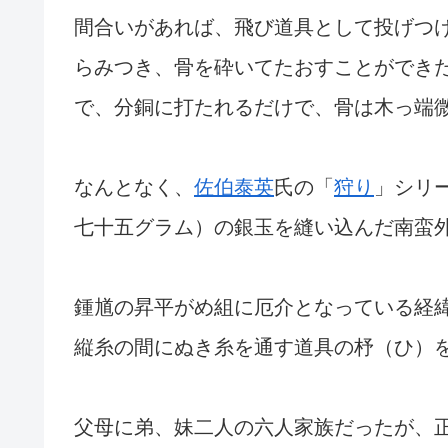
間合いがあれば、飛び道具として投げつ
らみつき、骨を砕いてたおすことができ
で、分銅に打たれるだけで、骨は木っ端
なんとなく、
佐伯泰英
氏の「
狩り
」シリ
七十五グラム）の銀玉を縫い込んだ南蛮
鍾馗の昇平がめ組に厄介となっている経
縦糸の間にぬき糸を通す道具の杼（ひ）
父母に弟、妹二人の六人家族だったが、