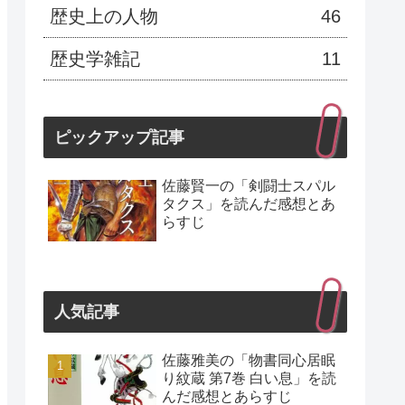
歴史上の人物
46
歴史学雑記
11
ピックアップ記事
佐藤賢一の「剣闘士スパル
タクス」を読んだ感想とあ
らすじ
人気記事
佐藤雅美の「物書同心居眠
り紋蔵 第7巻 白い息」を読
んだ感想とあらすじ