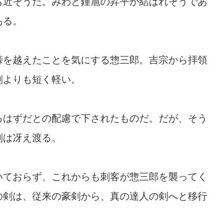
も近そうだ。みわと鍾馗の昇平が結ばれそうであ
ある。
峠を越えたことを気にする惣三郎。吉宗から拝領
剣よりも短く軽い。
るはずだとの配慮で下されたものだ。だが、そう
剣は冴え渡る。
いておらず、これからも刺客が惣三郎を襲ってく
の剣は、従来の豪剣から、真の達人の剣へと移行