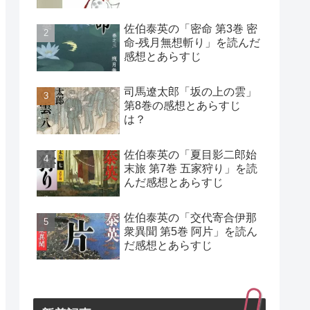
佐伯泰英の「密命 第3巻 密
命-残月無想斬り」を読んだ
感想とあらすじ
司馬遼太郎「坂の上の雲」
第8巻の感想とあらすじ
は？
佐伯泰英の「夏目影二郎始
末旅 第7巻 五家狩り」を読
んだ感想とあらすじ
佐伯泰英の「交代寄合伊那
衆異聞 第5巻 阿片」を読ん
だ感想とあらすじ