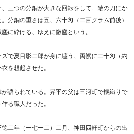
け、三つの分銅が大きな回転をして、敵の刀にか
た。分銅の重さは五、六十匁（二百グラム前後）
微塵に砕ける、ゆえに微塵という。
ーズで夏目影二郎が身に纏う、両裾に二十匁（約
外衣を想起させた。
緯が語られている。昇平の父は三河町で機織りで
を作る職人だった。
正徳二年（一七一二）二月、神田四軒町からの出