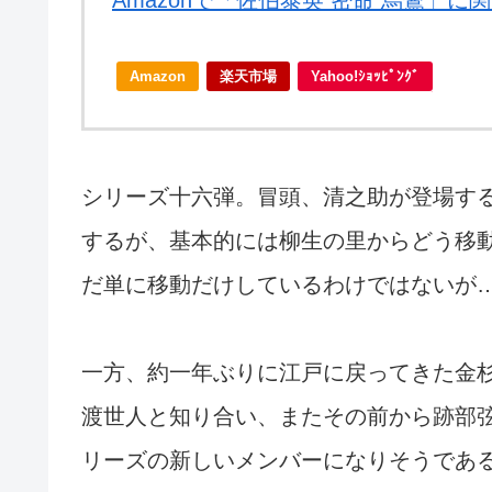
Amazonで「佐伯泰英 密命 烏鷺」
Amazon
楽天市場
Yahoo!ｼｮｯﾋﾟﾝｸﾞ
シリーズ十六弾。冒頭、清之助が登場す
するが、基本的には柳生の里からどう移
だ単に移動だけしているわけではないが
一方、約一年ぶりに江戸に戻ってきた金
渡世人と知り合い、またその前から跡部
リーズの新しいメンバーになりそうであ