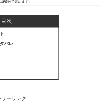
は
約5分
で読めます。
目次
ント
ネタバレ
ンサーリンク