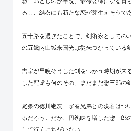
惣三郎としのが早晩、爺様婆様になる日
るし、結衣にも新たな恋が芽生えそうで
五十路を過ぎたことで、剣術家としての
の五畿内山城来国光は従来つかっている
吉宗が早晩そうした剣をつかう時期が来
した配慮も何のその、まだまだ惣三郎の
尾張の徳川継友、宗春兄弟との決着はつ
るだろう。だが、円熟味を増した惣三郎
して行くにちがいない。