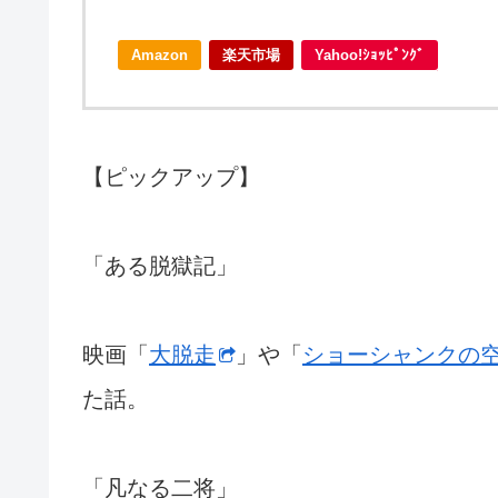
Amazon
楽天市場
Yahoo!ｼｮｯﾋﾟﾝｸﾞ
【ピックアップ】
「ある脱獄記」
映画「
大脱走
」や「
ショーシャンクの
た話。
「凡なる二将」