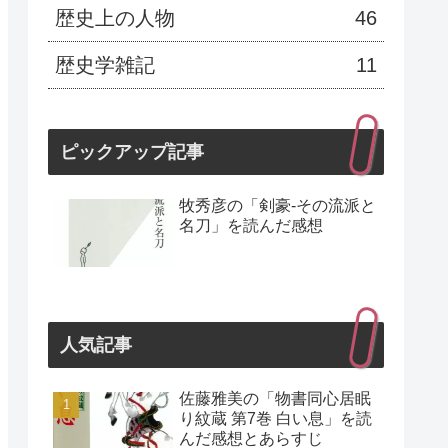
歴史上の人物
46
歴史学雑記
11
ピックアップ記事
牧秀彦の「剣豪-その流派と
名刀」を読んだ感想
人気記事
佐藤雅美の「物書同心居眠
り紋蔵 第7巻 白い息」を読
んだ感想とあらすじ