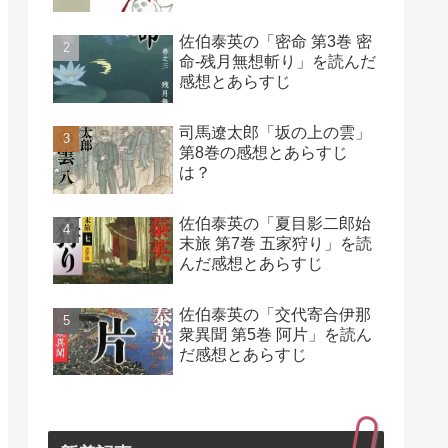
佐伯泰英の「密命 第3巻 密
命-残月無想斬り」を読んだ
感想とあらすじ
司馬遼太郎「坂の上の雲」
第8巻の感想とあらすじ
は？
佐伯泰英の「夏目影二郎始
末旅 第7巻 五家狩り」を読
んだ感想とあらすじ
佐伯泰英の「交代寄合伊那
衆異聞 第5巻 阿片」を読ん
だ感想とあらすじ