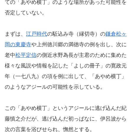
ての「あやめ横丁」のような場所があった可能性を
否定していない。
まずは、
江戸時代
の駈込み寺（縁切寺）の
鎌倉松ヶ
岡の東慶寺
や上州徳川郷の満徳寺の例を出し、次に
老中
松平定信
の側近水野為長が主君のために集めた
様々な風説や情報を記した「よしの冊子」の寛政元
年（一七八九）の項を例に出して、「あやめ横丁」
のようなアジールの可能性を示している。
この「あやめ横丁」というアジールに逃げ込んだ紀
藤慎之介だが、逃げ込んだ初っぱなに、伊呂波から
次の言葉を浴びせられ、憮然とする。