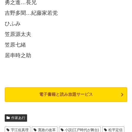
勇之進…長兄
吉野多聞…紀藤家若党
ひふみ
笠原源太夫
笠原七緒
居串時之助
電子書籍と読み放題サービス
作家あ行
宇江佐真理
寛政の改革
小説(江戸時代が舞台)
松平定信