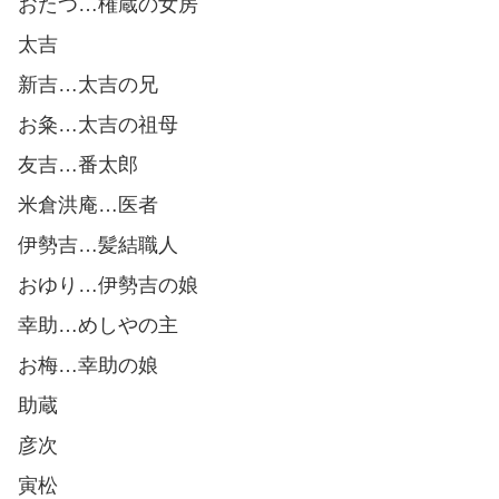
おたつ…権蔵の女房
太吉
新吉…太吉の兄
お粂…太吉の祖母
友吉…番太郎
米倉洪庵…医者
伊勢吉…髪結職人
おゆり…伊勢吉の娘
幸助…めしやの主
お梅…幸助の娘
助蔵
彦次
寅松