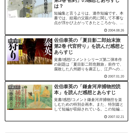
第3巻 密約」の感想とあらすじ
は？
短編集と言うよりは、連作短編です。本
書では、紋蔵の父親の死に関して不審な
点が浮かび上がってきたところから、そ
の死の真相を突き止めるまでが大きな柱
2004.08.26
となっています。本書の題｢密約｣も、最
後まで読めば納得のいく題名となってい
佐伯泰英の「夏目影二郎始末旅
ます。さて、この過程で...
作家さ行
第2巻 代官狩り」を読んだ感想と
あらすじ
覚書/感想/コメントシリーズ第二弾本作
の副題は「夏目影二郎危難旅」前作で、
腐敗した八州廻りを粛正し、江戸への帰
府が認められ、流罪人名簿からその名が
2007.01.20
消された夏目影二郎。その話は老中・水
野越前守忠邦に伝わり、老中直々に影二
佐伯泰英の「鎌倉河岸捕物控読
郎の赦免手続きがなされ...
作家さ行
本」を読んだ感想とあらすじ
覚書/感想/コメント鎌倉河岸捕物控を楽
しむための特別企画本。また、特別篇と
して短編が収録されている。この短編は
「埋みの棘」につながる内容となってい
2007.02.21
る。佐伯泰英のインタビューが収録され
ているのも嬉しいところ。聞き手は細谷
正充氏。様々なところで...