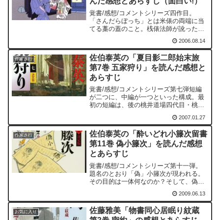
んだ感想とあらすじ（面白い!）
覚書/感想/コメントシリーズ四作目。
「さんだらぼっち」とは米俵の両端に当
てる藁の蓋のこと。桟俵法師が訛ったも
の。この表題の「さんだらぼっち」は、
2006.08.14
不幸な話の多いこの作品の中で一番やり
きれない作品である。伊三次の女房にな
佐伯泰英の「夏目影二郎始末旅
ったお文だが、まだ子供の...
作家さ行
第7巻 五家狩り」を読んだ感想と
あらすじ
覚書/感想/コメントシリーズ第七弾短編
が二つに、中編が一つといった構成。最
初の短編は、後の桃井道場四代目・桃井
春蔵直正となる田中甚助豊秋を登場させ
2007.01.27
るための物語となっている。この田中甚
助豊秋と影二郎が今後の物語の中で、絡
佐伯泰英の「酔いどれ小籐次留書
んでいくことになるのだ...
作家さ行
第11巻 偽小籐次」を読んだ感想
とあらすじ
覚書/感想/コメントシリーズ第十一弾。
題名のとおり「偽」小籐次が現われる。
その目的は一体何なのか？そして、偽小
籐次の正体とは？この偽小籐次事件には
2009.06.13
御鑓拝借騒動の一件が絡んでくる。未だ
に御鑓拝借騒動が小籐次の身に平安な時
佐藤雅美「物書同心居眠り紋蔵
をもたらせてくれない。...
お気に入り