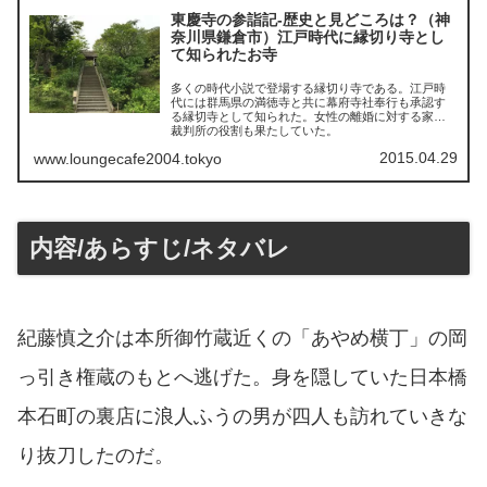
東慶寺の参詣記-歴史と見どころは？（神
奈川県鎌倉市）江戸時代に縁切り寺とし
て知られたお寺
多くの時代小説で登場する縁切り寺である。江戸時
代には群馬県の満徳寺と共に幕府寺社奉行も承認す
る縁切寺として知られた。女性の離婚に対する家庭
裁判所の役割も果たしていた。
2015.04.29
www.loungecafe2004.tokyo
内容/あらすじ/ネタバレ
紀藤慎之介は本所御竹蔵近くの「あやめ横丁」の岡
っ引き権蔵のもとへ逃げた。身を隠していた日本橋
本石町の裏店に浪人ふうの男が四人も訪れていきな
り抜刀したのだ。