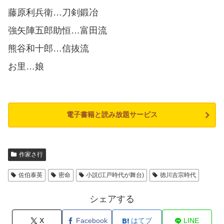
藤原利兵衛…刀剣鍛冶
強矢陣五郎助恒…富田流
熊谷和十郎…信抜流
お里…娘
電子書籍と読み放題サービス
作家さ行
佐伯泰英
密命
小説(江戸時代が舞台)
徳川吉宗時代
シェアする
X
Facebook
はてブ
LINE