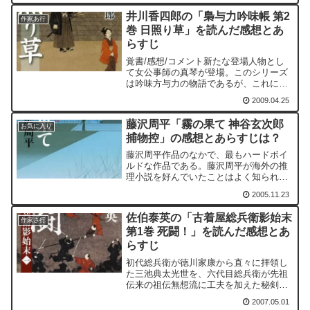
衛門の養子になる経緯であり...
井川香四郎の「梟与力吟味帳 第2
作家あ行
巻 日照り草」を読んだ感想とあ
らすじ
覚書/感想/コメント新たな登場人物とし
て女公事師の真琴が登場。このシリーズ
は吟味方与力の物語であるが、これに公
事師を登場させることで、江戸時代の司
2009.04.25
法制度を浮かび上がらせようという狙い
もあるようだ。公事師（くじし）は弁護
藤沢周平「霧の果て 神谷玄次郎
士と司法書士を合わせた...
お気に入り
捕物控」の感想とあらすじは？
藤沢周平作品のなかで、最もハードボイ
ルドな作品である。藤沢周平が海外の推
理小説を好んでいたことはよく知られて
いることである。この作品は、その影響
2005.11.23
がとても強く出ているといえる。
佐伯泰英の「古着屋総兵衛影始末
作家さ行
第1巻 死闘！」を読んだ感想とあ
らすじ
初代総兵衛が徳川家康から直々に拝領し
た三池典太光世を、六代目総兵衛が先祖
伝来の祖伝無想流に工夫を加えた秘剣、
落花流水剣で斬る！シリーズの最初から
2007.05.01
全速力のスピードです。これは、波乱含