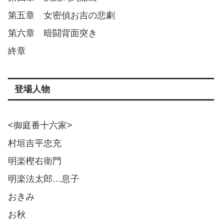
第五章 女密偵お吉の悲劇
第六章 暗闘背面突き
終章
登場人物
<御庭番十六家>
村垣吉平忠充
明楽樫右衛門
明楽法太郎…息子
おきみ
お秋