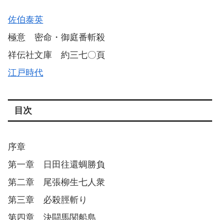
佐伯泰英
極意 密命・御庭番斬殺
祥伝社文庫 約三七〇頁
江戸時代
目次
序章
第一章 日田往還蜩勝負
第二章 尾張柳生七人衆
第三章 必殺脛斬り
第四章 決闘馬関船島