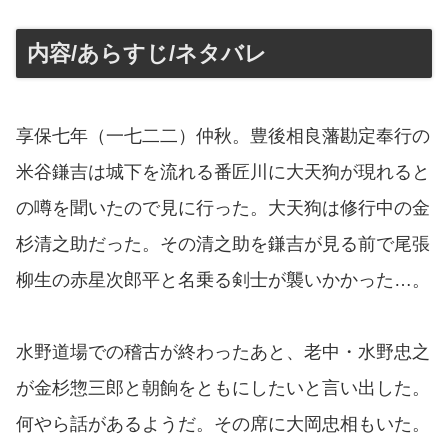
内容/あらすじ/ネタバレ
享保七年（一七二二）仲秋。豊後相良藩勘定奉行の
米谷鎌吉は城下を流れる番匠川に大天狗が現れると
の噂を聞いたので見に行った。大天狗は修行中の金
杉清之助だった。その清之助を鎌吉が見る前で尾張
柳生の赤星次郎平と名乗る剣士が襲いかかった…。
水野道場での稽古が終わったあと、老中・水野忠之
が金杉惣三郎と朝餉をともにしたいと言い出した。
何やら話があるようだ。その席に大岡忠相もいた。