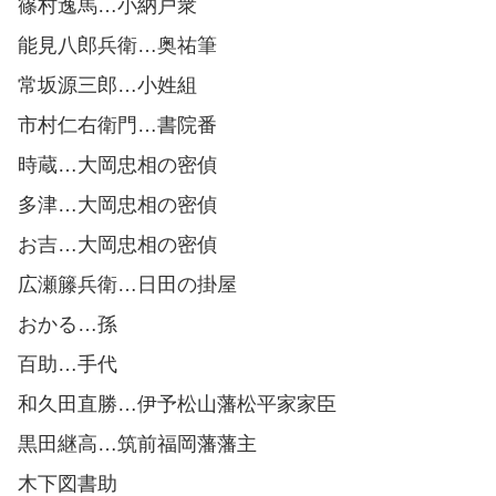
篠村逸馬…小納戸衆
能見八郎兵衛…奥祐筆
常坂源三郎…小姓組
市村仁右衛門…書院番
時蔵…大岡忠相の密偵
多津…大岡忠相の密偵
お吉…大岡忠相の密偵
広瀬籐兵衛…日田の掛屋
おかる…孫
百助…手代
和久田直勝…伊予松山藩松平家家臣
黒田継高…筑前福岡藩藩主
木下図書助