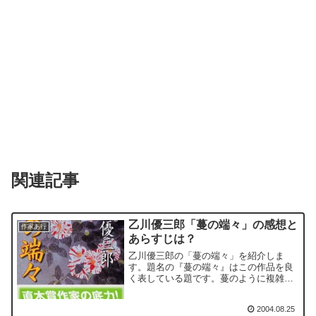
関連記事
乙川優三郎「蔓の端々」の感想と
作家あ行
あらすじは？
乙川優三郎の「蔓の端々」を紹介しま
す。題名の『蔓の端々』はこの作品を良
く表している題です。蔓のように複雑に
絡み合いながら、なかなか解けないそれ
ぞれの人生を象徴しているように思われ
2004.08.25
るからです。それは瓜生禎蔵が瓜生仁左