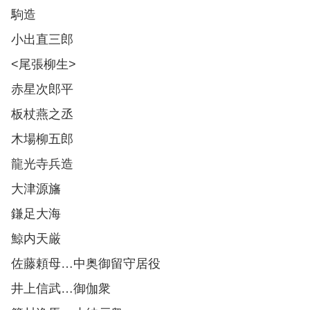
駒造
小出直三郎
<尾張柳生>
赤星次郎平
板杖燕之丞
木場柳五郎
龍光寺兵造
大津源旛
鎌足大海
鯨内天厳
佐藤頼母…中奥御留守居役
井上信武…御伽衆