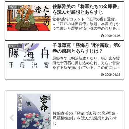
みで展開が早いのがひとつ。鳶沢一族の
佐藤雅美の「将軍たちの金庫番」
全員が総力戦で縦横無尽に駆けめぐるた
作家さ行
を読んだ感想とあらすじ
め、視点がコロコロ変わるのが、もうひ
とつの要素です。
覚書/感想/コメント「江戸の税と通貨」
→「江戸の経済官僚」改題。本書ではか
つて書いた歴史経済小説の中の誤りを正
直に認めて訂正している。こうした姿勢
2009.09.05
は好感が持てる。本書は江戸時代の経済
通史である。なぜ小説家が？という疑問
子母澤寛「勝海舟 明治新政」第6
があるが、じつはこの分...
お気に入り
巻の感想とあらすじは？
最終巻では明治新政となり、徳川家が駿
河七十万石に押し込められ、えらい苦労
をする所が描かれている。この前には上
野での彰義隊や、榎本武揚ら海軍の脱走
2009.04.18
などが描かれている。
佐伯泰英の「密命 第8巻 悲恋-密命・
尾張柳生剣」を読んだ感想とあらす
じ