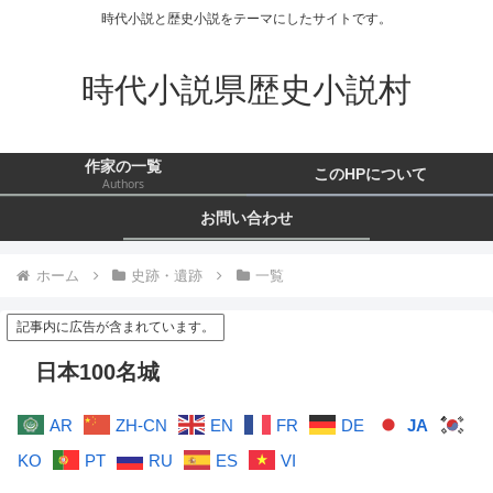
時代小説と歴史小説をテーマにしたサイトです。
時代小説県歴史小説村
作家の一覧
このHPについて
Authors
お問い合わせ
ホーム
史跡・遺跡
一覧
記事内に広告が含まれています。
日本100名城
AR
ZH-CN
EN
FR
DE
JA
KO
PT
RU
ES
VI