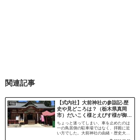
関連記事
【式内社】大前神社の参詣記-歴
寺社
史や見どころは？（栃木県真岡
市）だいこく様とえびす様が御祭
神
ちょっと迷ってしまい、車を止めたのは
一の鳥居側の駐車場ではなく、拝殿に近
い方でした。大前神社の由緒・歴史大前
神社のある地は「神代の霊地」として古