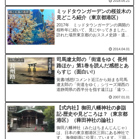
2018.05.21
代の口碑に伝わっています。「大前（お
おさき）」の名は、北地にかつて「芳賀
ミッドタウンガーデンの桜並木の
沼」が存在し、その大突端...
桜と紅葉の名所
見どころ紹介（東京都港区）
2017年 ミッドタウンガーデンの満開の
桜昨年に続いて、見にやってきました。
訪れた場所東京都のおススメ史跡・遺
跡・寺社2016年 ミッドタウンガーデン
の満開の桜今年も見にやってきました。
2014.04.01
見事な桜並木です！2015年 ミッドタウ
ンガーデン夜桜...
司馬遼太郎の「街道をゆく 長州
お気に入り
路ほか」第1巻を読んだ感想とあ
らすじ（面白い!）
覚書/感想/コメント近江から始まる司馬
遼太郎の「街道をゆく」シリーズ湖西の
道静岡県の西半分を指す遠江は「遠つ淡
海」の縮め語であり、同様に近江とは
2007.01.01
「近つ淡海」の縮め語である。この場
合、遠つ淡海は浜名湖、近つ淡海とは琵
【式内社】御田八幡神社の参詣
琶湖を指す。もっとも、時代...
寺社
記-歴史や見どころは？（東京都
港区）（薭田神社の論社）
御田八幡神社（みたはちまんじんじゃ）
は、日本の東京都港区三田にある神社で
す。 海側斜面に位置しています。三田は