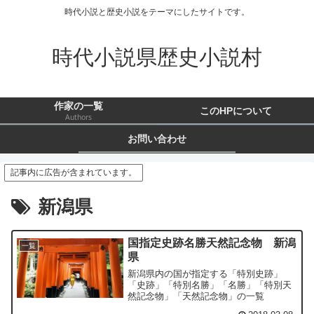
時代小説と歴史小説をテーマにしたサイトです。
時代小説県歴史小説村
作家の一覧
このHPについて
Authors
お問い合わせ
記事内に広告が含まれています。
新潟県
国指定史跡名勝天然記念物 新潟
一覧
県
新潟県内の国が指定する「特別史跡」
「史跡」「特別名勝」「名勝」「特別天
然記念物」「天然記念物」の一覧