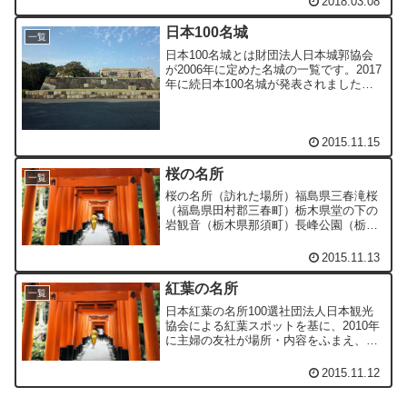
2018.03.08
日本100名城
一覧
日本100名城とは財団法人日本城郭協会
が2006年に定めた名城の一覧です。2017
年に続日本100名城が発表されました。
日本100名城一覧根室半島チャシ跡群
【北海道根室市】 国の史跡五稜郭
【北海道函館市】 国の特別史跡松前
城 【北海道松...
2015.11.15
桜の名所
一覧
桜の名所（訪れた場所）福島県三春滝桜
（福島県田村郡三春町）栃木県堂の下の
岩観音（栃木県那須町）長峰公園（栃木
県矢板市）磯上の山桜（栃木県大田原
市）龍城公園（お城山）（栃木県大田原
2015.11.13
市）乃木神社（栃木県那須塩原市）東京
都等々力不動尊（東京都世田...
紅葉の名所
一覧
日本紅葉の名所100選社団法人日本観光
協会による紅葉スポットを基に、2010年
に主婦の友社が場所・内容をふまえ、
100か所に選定したもの。北海道 阿
寒 釧路市北海道 卯原内サンゴ草群生
2015.11.12
地 網走市北海道 大沼 七飯町青森
県 奥入瀬渓流 十和田...