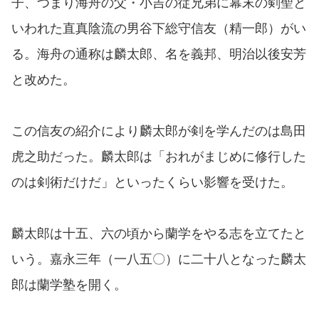
子、つまり海舟の父・小吉の従兄弟に幕末の剣聖と
いわれた直真陰流の男谷下総守信友（精一郎）がい
る。海舟の通称は麟太郎、名を義邦、明治以後安芳
と改めた。
この信友の紹介により麟太郎が剣を学んだのは島田
虎之助だった。麟太郎は「おれがまじめに修行した
のは剣術だけだ」といったくらい影響を受けた。
麟太郎は十五、六の頃から蘭学をやる志を立てたと
いう。嘉永三年（一八五〇）に二十八となった麟太
郎は蘭学塾を開く。