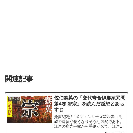
関連記事
佐伯泰英の「交代寄合伊那衆異聞
作家さ行
第4巻 邪宗」を読んだ感想とあら
すじ
覚書/感想/コメントシリーズ第四弾。長
崎の逗留が長くなりそうな気配である。
江戸の座光寺家から手紙が来て、江戸の
様子が知らされるが、江戸は遠い。てっ