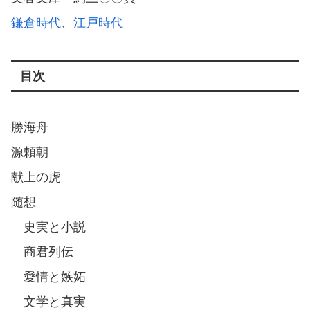
鎌倉時代
、
江戸時代
目次
勝海舟
源頼朝
献上の虎
随想
史実と小説
商君列伝
愛情と嫉妬
文学と真実