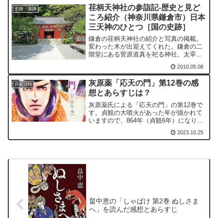
の一分」の原作である。
荏柄天神社の参詣記-歴史と見ど
史跡・遺跡
ころ紹介（神奈川県鎌倉市）日本
三天神のひとつ［国の史跡］
鎌倉の荏柄天神社の紹介と写真の掲載。
変わった木が出迎えてくれた。鎌倉の二
階堂にある菅原道真を祀る神社。太宰府
天満宮、北野天満宮とともに日本三天神
2010.05.08
の一つ。
灰原薬「応天の門」第12巻の感
作家は行
想とあらすじは？
灰原薬氏による「応天の門」の第12巻で
す。貞観の大噴火があった年が描かれて
いますので、864年（貞観6年）になりま
す。貞観の大噴火は、864年（貞観6年）
2023.10.25
から866年（貞観8年）まで続きました。
駿河国の報告は、貞観6年5月25日（864
年7...
畠中恵の「しゃばけ 第2巻 ぬしさま
へ」を読んだ感想とあらすじ