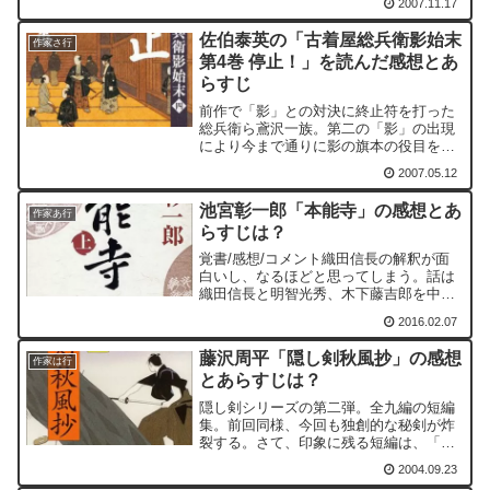
2007.11.17
きり、文乃といい関係になるのかと思っ
ていたが、長崎に来てスペイン人の父を
佐伯泰英の「古着屋総兵衛影始末
持つハーフの美女・高島...
作家さ行
第4巻 停止！」を読んだ感想とあ
らすじ
前作で「影」との対決に終止符を打った
総兵衛ら鳶沢一族。第二の「影」の出現
により今まで通りに影の旗本の役目を果
たすことになります。この第二の「影」
2007.05.12
が早速登場するのかと思いきや、本作で
は登場しません。とはいっても、第二の
池宮彰一郎「本能寺」の感想とあ
「影」らしい人物は登場するのです
作家あ行
らすじは？
が...。
覚書/感想/コメント織田信長の解釈が面
白いし、なるほどと思ってしまう。話は
織田信長と明智光秀、木下藤吉郎を中心
に語られていく。「信長ほど、裏切られ
2016.02.07
背かれた者は他に例を見ない。なぜ背か
れるのか、その理由は彼の躍進にある。
藤沢周平「隠し剣秋風抄」の感想
想像を絶する躍進に誰も...
作家は行
とあらすじは？
隠し剣シリーズの第二弾。全九編の短編
集。前回同様、今回も独創的な秘剣が炸
裂する。さて、印象に残る短編は、「暗
黒剣千鳥」「盲目剣谺返し」の二編。
2004.09.23
「盲目剣谺返し」は2006年公開の「武士