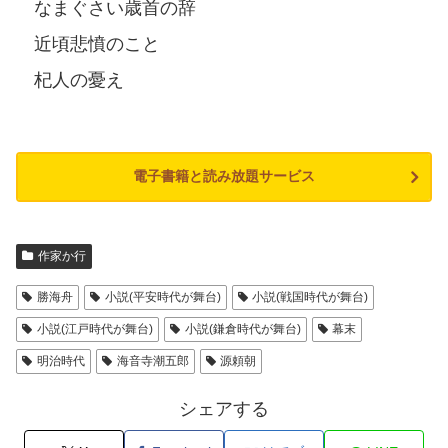
なまぐさい歳首の辞
近頃悲憤のこと
杞人の憂え
電子書籍と読み放題サービス
作家か行
勝海舟
小説(平安時代が舞台)
小説(戦国時代が舞台)
小説(江戸時代が舞台)
小説(鎌倉時代が舞台)
幕末
明治時代
海音寺潮五郎
源頼朝
シェアする