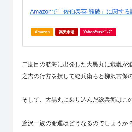
Amazonで「佐伯泰英 難破」に関す
Amazon
楽天市場
Yahoo!ｼｮｯﾋﾟﾝｸﾞ
二度目の航海に出発した大黒丸に危難が
之吉の行方を捜して総兵衛らと柳沢吉保
そして、大黒丸に乗り込んだ総兵衛はこ
鳶沢一族の命運はどうなるのでしょうか