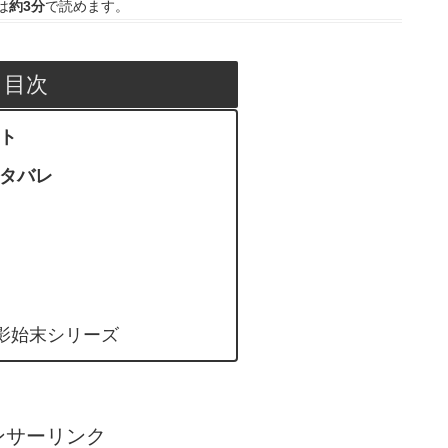
は
約3分
で読めます。
目次
ント
ネタバレ
影始末シリーズ
ンサーリンク