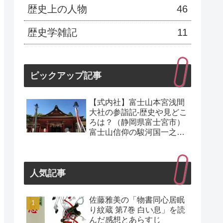
歴史上の人物
46
歴史学雑記
11
ピックアップ記事
【式内社】富士山本宮浅間
大社の参詣記-歴史や見どこ
ろは？（静岡県富士宮市）
富士山信仰の駿河国一之宮
（世界文化遺産）
人気記事
佐藤雅美の「物書同心居眠
り紋蔵 第7巻 白い息」を読
んだ感想とあらすじ