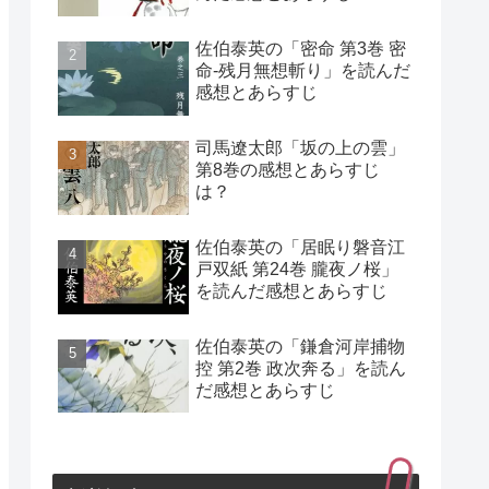
佐伯泰英の「密命 第3巻 密
命-残月無想斬り」を読んだ
感想とあらすじ
司馬遼太郎「坂の上の雲」
第8巻の感想とあらすじ
は？
佐伯泰英の「居眠り磐音江
戸双紙 第24巻 朧夜ノ桜」
を読んだ感想とあらすじ
佐伯泰英の「鎌倉河岸捕物
控 第2巻 政次奔る」を読ん
だ感想とあらすじ