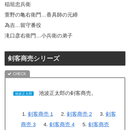
稲垣忠兵衛
萱野の亀右衛門…香具師の元締
為吉…留守番役
滝口彦右衛門…小兵衛の弟子
剣客商売シリーズ
池波正太郎の剣客商売。
池波正太郎
剣客商売 1
剣客商売 2
剣客
商売 3
剣客商売 4
剣客商売