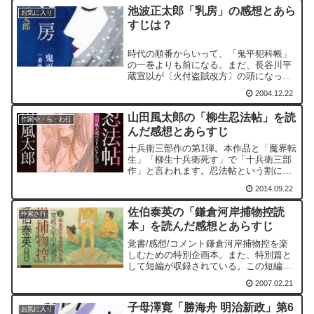
の同門である向田武左衛門。この武左衛
池波正太郎「乳房」の感想とあら
門と源九郎の姿形が良く似...
お気に入り
すじは？
時代の順番からいって、「鬼平犯科帳」
の一巻よりも前になる。まだ、長谷川平
蔵宣以が〔火付盗賊改方〕の頭になって
いない頃から話しが始まり、やがて、
2004.12.22
〔火付盗賊改方〕の頭になった後までの
期間を書いている。
山田風太郎の「柳生忍法帖」を読
作家や・ら・わ行
んだ感想とあらすじ
十兵衛三部作の第1弾。本作品と「魔界転
生」「柳生十兵衛死す」で「十兵衛三部
作」と言われます。忍法帖という割に
は、忍者が出てこないのも本書の不思議
2014.09.22
なところです。
佐伯泰英の「鎌倉河岸捕物控読
作家さ行
本」を読んだ感想とあらすじ
覚書/感想/コメント鎌倉河岸捕物控を楽
しむための特別企画本。また、特別篇と
して短編が収録されている。この短編は
「埋みの棘」につながる内容となってい
2007.02.21
る。佐伯泰英のインタビューが収録され
ているのも嬉しいところ。聞き手は細谷
子母澤寛「勝海舟 明治新政」第6
正充氏。様々なところで...
お気に入り