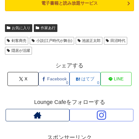
電子書籍と読み放題サービス
お気に入り
作家あ行
剣客商売
小説(江戸時代が舞台)
池波正太郎
田沼時代
隠居が活躍
シェアする
X
Facebook
はてブ
LINE
0
0
Lounge Cafeをフォローする
スポンサーリンク