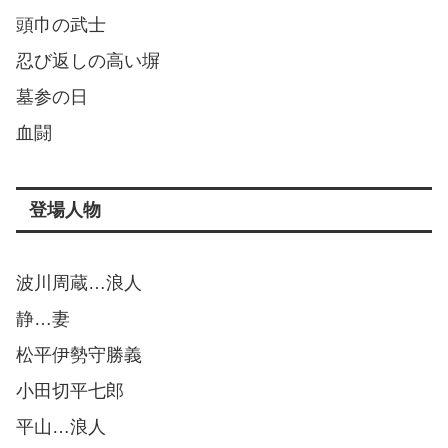
頭巾の武士
忍び返しの高い塀
墓参の日
血闘
登場人物
波川周蔵…浪人
静…妻
松平伊勢守勝義
小田切平七郎
平山…浪人