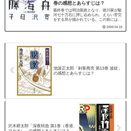
巻の感想とあらすじは？
最終巻では明治新政となり、徳川家が駿
河七十万石に押し込められ、えらい苦労
をする所が描かれている。この前には上
野での彰義隊や、榎本武揚ら海軍の脱走
2009.04.18
などが描かれている。
池波正太郎「剣客商売 第13巻 波紋」
の感想とあらすじは？
沢木耕太郎「深夜特急 第1巻（香港、
マカオ）」の感想とあらすじは？