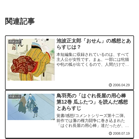
関連記事
池波正太郎「おせん」の感想とあ
作家あ行
らすじは？
本短編集に収録されているのは、すべて
主人公が女性です。まぁ、一部には牝猫
や牝の狐が出てくるので、人間だけでは
ないのですけれども...さて、「烈女切
腹」での言葉。「法には道義がふくまれ
てのうてはなりませぬ。人...人の道義が
あればこそ...人...
2006.04.29
鳥羽亮の「はぐれ長屋の用心棒
作家た行
第12巻 瓜ふたつ」を読んだ感想
とあらすじ
覚書/感想/コメントシリーズ第十二弾。
前作では藩の権力闘争に巻き込まれた
「はぐれ長屋の用心棒」達だったが、今
度は旗本の御家騒動に巻き込まれる。源
2008.07.19
九郎らに助けを求めてきたのは、源九郎