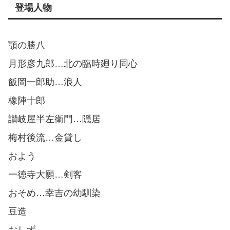
登場人物
顎の勝八
月形彦九郎…北の臨時廻り同心
飯岡一郎助…浪人
橡陣十郎
讃岐屋半左衛門…隠居
梅村後流…金貸し
およう
一徳寺大願…剣客
おそめ…幸吉の幼馴染
豆造
おしず