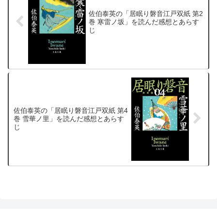
佐伯泰英の「居眠り磐音江戸双紙 第2
巻 寒雷ノ坂」を読んだ感想とあらす
じ
佐伯泰英の「居眠り磐音江戸双紙 第4
巻 雪華ノ里」を読んだ感想とあらす
じ