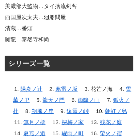
美濃部大監物…タイ捨流剣客
西国屋次太夫…廻船問屋
清蔵…番頭
願龍…泰然寺和尚
シリーズ一覧
陽炎ノ辻
寒雷ノ坂
花芒ノ海
雪
華ノ里
龍天ノ門
雨降ノ山
狐火ノ
杜
朔風ノ岸
遠霞ノ峠
朝虹ノ島
無月ノ橋
探梅ノ家
残花ノ庭
夏燕ノ道
驟雨ノ町
螢火ノ宿