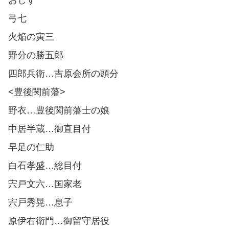
弓七
火焔の寅三
野分の勝五郎
四郎兵衛…吉原会所の頭分
<豊後関前藩>
野衣…豊後関前藩士の娘
中居半蔵…御直目付
早足の仁助
白石孝盛…総目付
宍戸文六…国家老
宍戸秀晃…息子
原伊右衛門…御留守居役