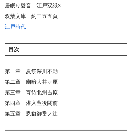
居眠り磐音 江戸双紙3
双葉文庫 約三五五頁
江戸時代
目次
第一章 夏祭深川不動
第二章 幽暗大井ヶ原
第三章 宵待北州吉原
第四章 潜入豊後関前
第五章 恩讎御番ノ辻