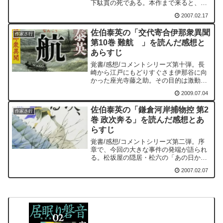
下駄貫の死である。本作まで来ると、下
駄貫のみならず、金座裏の手先は政次が
2007.02.17
何のために松坂屋から引き抜かれたかを
知っている。だが、下駄貫はこれを頭で
佐伯泰英の「交代寄合伊那衆異聞
は理解しつつも、心情的...
作家さ行
第10巻 難航 」を読んだ感想と
あらすじ
覚書/感想/コメントシリーズ第十弾。長
崎から江戸にもどりすぐさま伊那谷に向
かった座光寺藤之助。その目的は激動の
時代を生き残るために一族の結束を図る
2009.07.04
ことである。まずは、藤之助が経験して
きたことを伝えなければならない。だ
佐伯泰英の「鎌倉河岸捕物控 第2
が、時勢は余裕を与えては...
作家さ行
巻 政次奔る」を読んだ感想とあ
らすじ
覚書/感想/コメントシリーズ第二弾。序
章で、今回の大きな事件の発端が語られ
る。松坂屋の隠居・松六の「あの日から
十四年か...」「亡霊が未だ現われる
2007.02.07
か」。これが何を意味するのか？このシ
リーズ、序章で大きな事件の発端を語
り、それが物語の底辺にず...