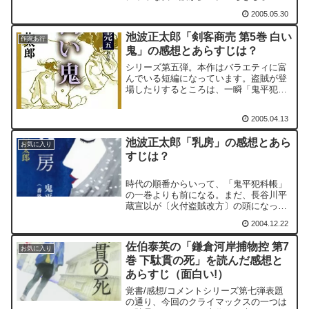
う！」に到っては悲惨ですらある。読後
2005.05.30
の後味決して良くはないのだが、悪くは
ない。後味の良し悪しよりも、別の感覚
池波正太郎「剣客商売 第5巻 白い
として、寂寥とした印象を受けた。
作家あ行
鬼」の感想とあらすじは？
シリーズ第五弾。本作はバラエティに富
んでいる短編になっています。盗賊が登
場したりするところは、一瞬「鬼平犯科
帳」を想像させてしまったり、大身旗本
の醜聞につながるような出来事、大大名
2005.04.13
の屋敷内での不祥事...など盛りだくさん
です。また、本作で見...
池波正太郎「乳房」の感想とあら
お気に入り
すじは？
時代の順番からいって、「鬼平犯科帳」
の一巻よりも前になる。まだ、長谷川平
蔵宣以が〔火付盗賊改方〕の頭になって
いない頃から話しが始まり、やがて、
2004.12.22
〔火付盗賊改方〕の頭になった後までの
期間を書いている。
佐伯泰英の「鎌倉河岸捕物控 第7
お気に入り
巻 下駄貫の死」を読んだ感想と
あらすじ（面白い!）
覚書/感想/コメントシリーズ第七弾表題
の通り、今回のクライマックスの一つは