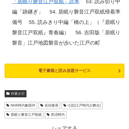
「居眠り磐音江戸双紙」読本
読み切り中
編「跡継ぎ」
居眠り磐音江戸双紙帰着準
備号
読みきり中編「橋の上」（『居眠り
磐音江戸双紙』青春編）
吉田版「居眠り
磐音」江戸地図磐音が歩いた江戸の町
電子書籍と読み放題サービス
作家さ行
NHK時代劇原作
佐伯泰英
小説(江戸時代が舞台)
居眠り磐音江戸双紙
田沼時代
シェアする