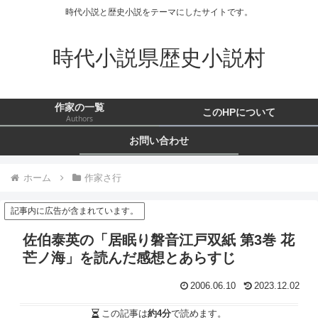
時代小説と歴史小説をテーマにしたサイトです。
時代小説県歴史小説村
作家の一覧
このHPについて
Authors
お問い合わせ
ホーム
作家さ行
記事内に広告が含まれています。
佐伯泰英の「居眠り磐音江戸双紙 第3巻 花
芒ノ海」を読んだ感想とあらすじ
2006.06.10
2023.12.02
この記事は
約4分
で読めます。