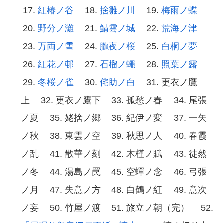
紅椿ノ谷
捨雛ノ川
梅雨ノ蝶
野分ノ灘
鯖雲ノ城
荒海ノ津
万両ノ雪
朧夜ノ桜
白桐ノ夢
紅花ノ邨
石榴ノ蠅
照葉ノ露
冬桜ノ雀
侘助ノ白
更衣ノ鷹
上
更衣ノ鷹下
孤愁ノ春
尾張
ノ夏
姥捨ノ郷
紀伊ノ変
一矢
ノ秋
東雲ノ空
秋思ノ人
春霞
ノ乱
散華ノ刻
木槿ノ賦
徒然
ノ冬
湯島ノ罠
空蟬ノ念
弓張
ノ月
失意ノ方
白鶴ノ紅
意次
ノ妄
竹屋ノ渡
旅立ノ朝（完）