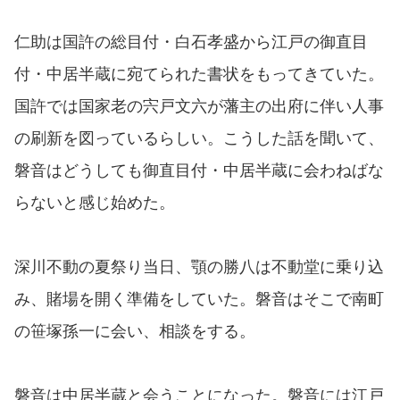
仁助は国許の総目付・白石孝盛から江戸の御直目
付・中居半蔵に宛てられた書状をもってきていた。
国許では国家老の宍戸文六が藩主の出府に伴い人事
の刷新を図っているらしい。こうした話を聞いて、
磐音はどうしても御直目付・中居半蔵に会わねばな
らないと感じ始めた。
深川不動の夏祭り当日、顎の勝八は不動堂に乗り込
み、賭場を開く準備をしていた。磐音はそこで南町
の笹塚孫一に会い、相談をする。
磐音は中居半蔵と会うことになった。磐音には江戸