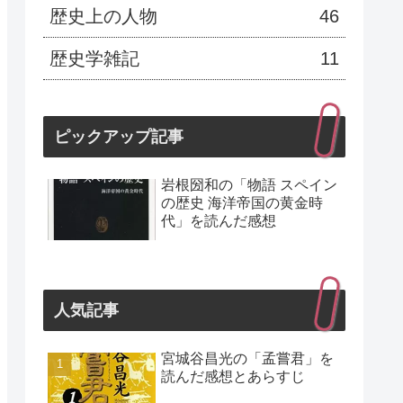
歴史上の人物
46
歴史学雑記
11
ピックアップ記事
岩根圀和の「物語 スペイン
の歴史 海洋帝国の黄金時
代」を読んだ感想
人気記事
宮城谷昌光の「孟嘗君」を
読んだ感想とあらすじ