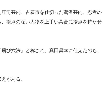
た庄司甚内、古着市を仕切った鳶沢甚内、忍者の
ら、接点のない人物を上手い具合に接点を持たせ
「飛び六法」と称され、真田昌幸に仕えたのち、
伝えがある。