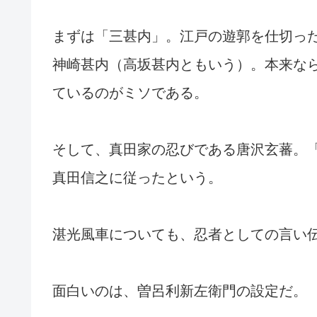
まずは「三甚内」。江戸の遊郭を仕切っ
神崎甚内（高坂甚内ともいう）。本来な
ているのがミソである。
そして、真田家の忍びである唐沢玄蕃。
真田信之に従ったという。
湛光風車についても、忍者としての言い
面白いのは、曽呂利新左衛門の設定だ。