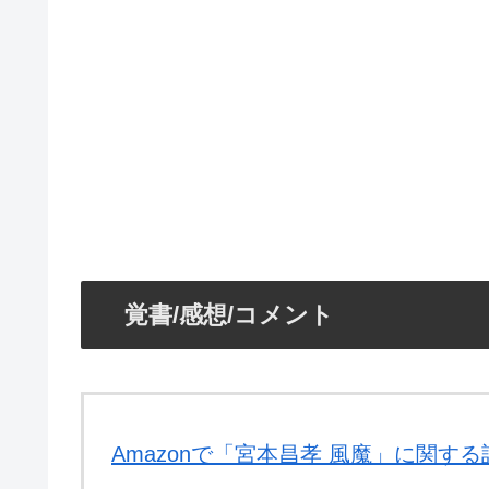
覚書/感想/コメント
Amazonで「宮本昌孝 風魔」に関す