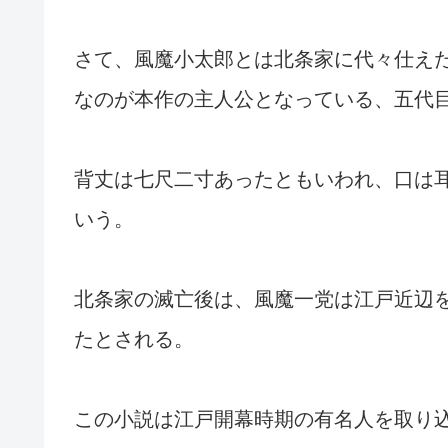
さて、風魔小太郎とは北条家に代々仕え
なのが本作の主人公となっている、五代
背丈は七尺二寸あったともいわれ、口は
いう。
北条家の滅亡後は、風魔一党は江戸近辺
たとされる。
この小説は江戸開幕時期の有名人を取り