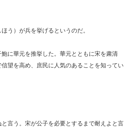
しほう）が兵を挙げるというのだ。
子鮑に華元を推挙した。華元とともに宋を粛清
で信望を高め、庶民に人気のあることを知ってい
ぬと言う。宋が公子を必要とするまで耐えよと言