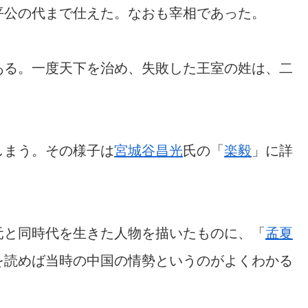
平公の代まで仕えた。なおも宰相であった。
ある。一度天下を治め、失敗した王室の姓は、二
しまう。その様子は
宮城谷昌光
氏の「
楽毅
」に詳
元と同時代を生きた人物を描いたものに、「
孟夏
を読めば当時の中国の情勢というのがよくわかる