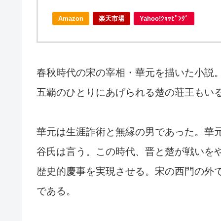
Amazon
楽天市場
Yahoo!ｼｮｯﾋﾟﾝｸﾞ
春秋時代の宋の宰相・華元を描いた小説
五覇のひとりにあげられる楚の荘王もい
華元は生涯詐術と無縁の男であった。華
谷氏は言う。この時代、晋と楚が戦いを
歴史的慶事を実現させる。宋の西門の外
である。