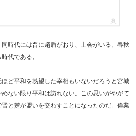
。同時代には晋に趙盾がおり、士会がいる。春秋
る時代である。
元ほど平和を熱望した宰相もいないだろうと宮城
やめない限り平和は訪れない。この思いがやがて
で晋と楚が盟いを交わすことになったのだ。偉業