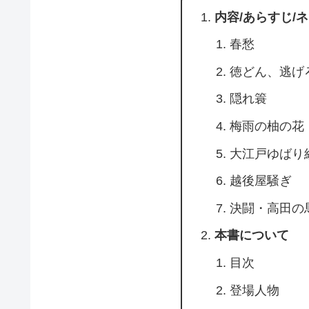
内容/あらすじ/
春愁
徳どん、逃げ
隠れ簑
梅雨の柚の花
大江戸ゆばり
越後屋騒ぎ
決闘・高田の
本書について
目次
登場人物