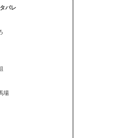
ネタバレ
ろ
組
馬場