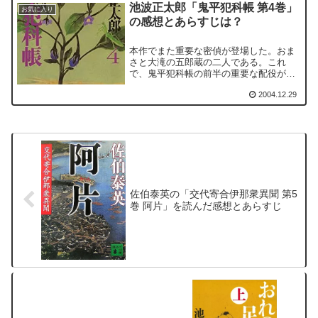
池波正太郎「鬼平犯科帳 第4巻」
お気に入り
の感想とあらすじは？
本作でまた重要な密偵が登場した。おま
さと大滝の五郎蔵の二人である。これ
で、鬼平犯科帳の前半の重要な配役がだ
いぶ出そろった。おまさと平蔵の関係
2004.12.29
は、本作でも軽く触れられているが、今
後もさらに多く語られることになる。
佐伯泰英の「交代寄合伊那衆異聞 第5
巻 阿片」を読んだ感想とあらすじ