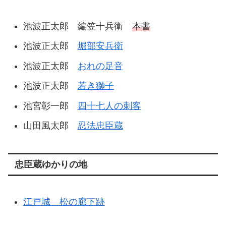
池波正太郎 編笠十兵衛
本書
池波正太郎
堀部安兵衛
池波正太郎
おれの足音
池波正太郎
若き獅子
池宮彰一郎
四十七人の刺客
山田風太郎
忍法忠臣蔵
忠臣蔵ゆかりの地
江戸城 松の廊下跡