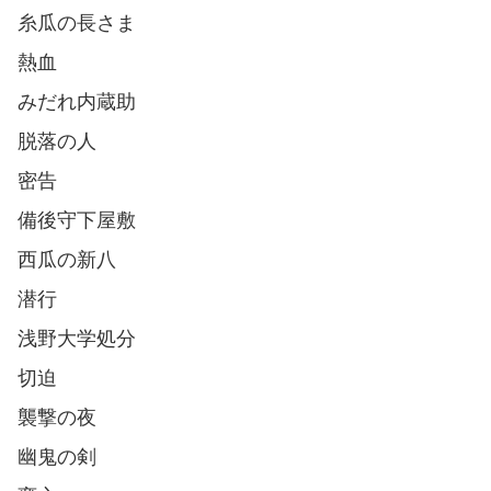
糸瓜の長さま
熱血
みだれ内蔵助
脱落の人
密告
備後守下屋敷
西瓜の新八
潜行
浅野大学処分
切迫
襲撃の夜
幽鬼の剣