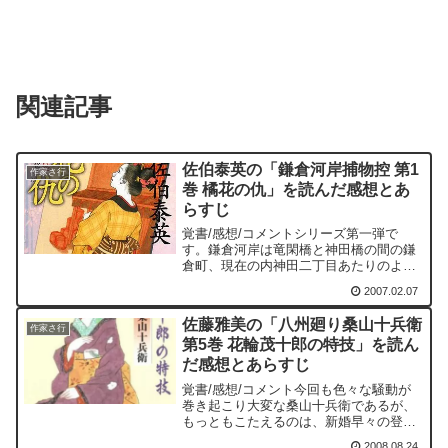
関連記事
佐伯泰英の「鎌倉河岸捕物控 第1
作家さ行
巻 橘花の仇」を読んだ感想とあ
らすじ
覚書/感想/コメントシリーズ第一弾で
す。鎌倉河岸は竜閑橋と神田橋の間の鎌
倉町、現在の内神田二丁目あたりのよう
です。内神田二丁目はJR神田駅から西側
2007.02.07
へちょっと行ったあたり。今となっては
昔の面影は全くありません。ここを舞台
佐藤雅美の「八州廻り桑山十兵衛
に、しほ、政次、亮吉、...
作家さ行
第5巻 花輪茂十郎の特技」を読ん
だ感想とあらすじ
覚書/感想/コメント今回も色々な騒動が
巻き起こり大変な桑山十兵衛であるが、
もっともこたえるのは、新婚早々の登勢
が実家に戻ってしまったことである。一
2008.08.24