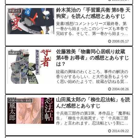
体なぜ？最近では「桑山に過ぎたるもの
二つあり、大業物に上総の女房」と言わ
鈴木英治の「手習重兵衛 第6巻 天
れるようになった。大業...
作家さ行
狗変」を読んだ感想とあらすじ
覚書/感想/コメントシリーズ最終巻。第
一巻から始まったこのシリーズも本巻で
完結する。そして、第一巻から始まった
信州高島諏訪家三万石で起きている事件
2008.05.17
の全貌がわかる。このシリーズのおさら
いをしてみよう。そもそも、重兵衛が国
佐藤雅美「物書同心居眠り紋蔵
から追われるようにして...
作家さ行
第4巻 お尋者」の感想とあらすじ
は？
紋蔵の興味のわくところ、事件の解決の
香りがするらしい、と大竹金吾もようや
く思い始めたようで、紋蔵が訪ねる質問
には答えるようになってきています。自
2004.08.26
身の勘所も悪くないのではないかと、紋
蔵は思ってきているようにも感じます。
山田風太郎の「柳生忍法帖」を読
そこはそこ、高くなった鼻...
作家や・ら・わ行
んだ感想とあらすじ
十兵衛三部作の第1弾。本作品と「魔界転
生」「柳生十兵衛死す」で「十兵衛三部
作」と言われます。忍法帖という割に
は、忍者が出てこないのも本書の不思議
2014.09.22
なところです。