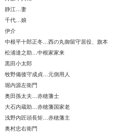
静江…妻
千代…娘
伊介
中根平十郎正冬…西の丸御留守居役、旗本
松浦達之助…中根家家来
黒田小太郎
牧野備後守成貞…元側用人
堀内源左衛門
奥田孫太夫…赤穂藩士
大石内蔵助…赤穂藩国家老
浅野内匠頭長矩…赤穂藩主
奥村忠右衛門