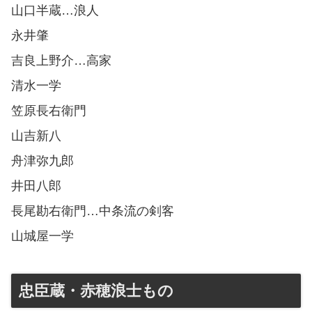
山口半蔵…浪人
永井肇
吉良上野介…高家
清水一学
笠原長右衛門
山吉新八
舟津弥九郎
井田八郎
長尾勘右衛門…中条流の剣客
山城屋一学
忠臣蔵・赤穂浪士もの