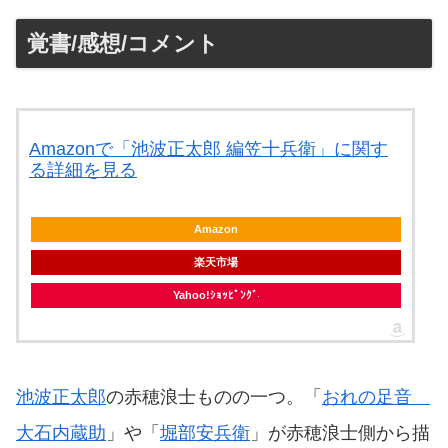
覚書/感想/コメント
Amazonで「池波正太郎 編笠十兵衛」に関す
る詳細を見る
Amazon
楽天市場
Yahoo!ｼｮｯﾋﾟﾝｸﾞ
池波正太郎
の赤穂浪士ものの一つ。「
おれの足音
大石内蔵助
」や「
堀部安兵衛
」が赤穂浪士側から描