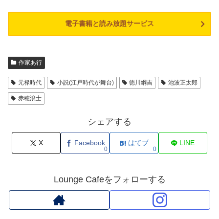
電子書籍と読み放題サービス
作家あ行
元禄時代
小説(江戸時代が舞台)
徳川綱吉
池波正太郎
赤穂浪士
シェアする
X
Facebook
はてブ
LINE
0
0
Lounge Cafeをフォローする