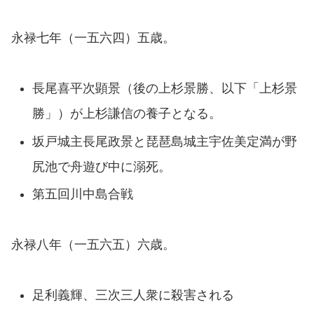
永禄七年（一五六四）五歳。
長尾喜平次顕景（後の上杉景勝、以下「上杉景
勝」）が上杉謙信の養子となる。
坂戸城主長尾政景と琵琶島城主宇佐美定満が野
尻池で舟遊び中に溺死。
第五回川中島合戦
永禄八年（一五六五）六歳。
足利義輝、三次三人衆に殺害される