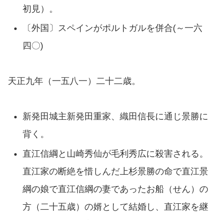
初見）。
〔外国〕スペインがポルトガルを併合(～一六
四〇)
天正九年（一五八一）二十二歳。
新発田城主新発田重家、織田信長に通じ景勝に
背く。
直江信綱と山崎秀仙が毛利秀広に殺害される。
直江家の断絶を惜しんだ上杉景勝の命で直江景
綱の娘で直江信綱の妻であったお船（せん）の
方（二十五歳）の婿として結婚し、直江家を継