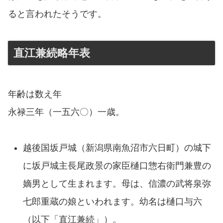
ると言われたそうです。
直江兼続略年表
年齢は数え年
永禄三年（一五六〇）一歳。
越後国坂戸城（新潟県南魚沼市六日町）の城下
に坂戸城主長尾政景の家臣樋口惣右衛門兼豊の
嫡男として生まれます。母は、信濃の武将泉弥
七郎重蔵の娘といわれます。幼名は樋口与六
（以下「直江兼続」）。