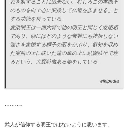
れを断ずることは出来ない、むしろこの本能そ
のものを向上心に変換して仏道を歩ませる」と
する功徳を持っている。
愛染明王は一面六臂で他の明王と同じく忿怒相
であり、頭にはどのような苦難にも挫折しない
強さを象徴する獅子の冠をかぶり、叡知を収め
た宝瓶の上に咲いた蓮の華の上に結跏趺坐で座
るという、大変特徴ある姿をしている。
wikipedia
………。
武人が信仰する明王ではないように思います。