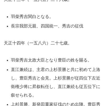
羽柴秀吉関白となる。
長宗我部元親、四国統一、秀吉の征伐
天正十四年（一五八六）二十七歳。
羽柴秀吉太政大臣となり豊臣の姓を賜る。
直江兼続は、主君の上杉景勝と共に初めて上洛
し、豊臣秀吉と会見。上杉景勝が従四位下左近
衛権少将に昇叙転任し、直江兼続も従五位下に
叙せられる。
上杉景勝、新発田重家征伐のため出陣。豊臣秀