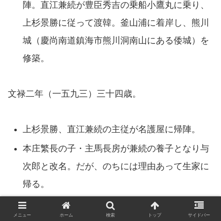
陣。直江兼続が豊臣秀吉の乗船小鷹丸に乗り、
上杉景勝に従って渡韓。釜山浦に着岸し、熊川
城（慶尚南道鎮海市熊川洞南山にある倭城）を
修築。
文禄二年（一五九三）三十四歳。
上杉景勝、直江兼続の主従が名護屋に帰陣。
本庄繁長の子・主馬長房が兼続の養子となり与
次郎と改名。だが、のちには理由あって生家に
帰る。
メニュー
ホーム
検索
トップ
サイドバー
文禄三年（一五九四）三十五歳。