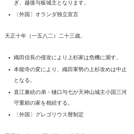
ぎ、越後与板城主となります。
〔外国〕オランダ独立宣言
天正十年（一五八二）二十三歳。
織田信長の侵攻により上杉家は危機に瀕す。
本能寺の変により、織田軍勢の上杉攻めは中止
となる。
直江兼続の弟・樋口与七が天神山城主小国三河
守重頼の家を相続する。
〔外国〕グレゴリウス暦制定