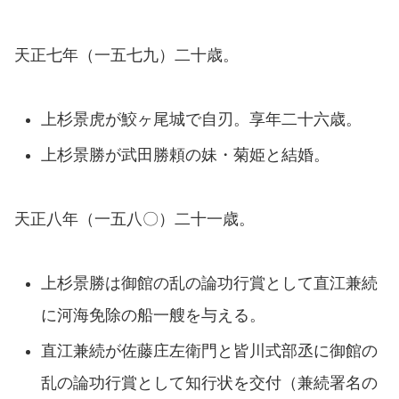
天正七年（一五七九）二十歳。
上杉景虎が鮫ヶ尾城で自刃。享年二十六歳。
上杉景勝が武田勝頼の妹・菊姫と結婚。
天正八年（一五八〇）二十一歳。
上杉景勝は御館の乱の論功行賞として直江兼続
に河海免除の船一艘を与える。
直江兼続が佐藤庄左衛門と皆川式部丞に御館の
乱の論功行賞として知行状を交付（兼続署名の