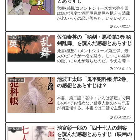
とあらすじ
覚書/感想/コメントシリーズ第六弾今回
は鎌倉河岸で酒問屋豊島屋を構える清蔵
が老いらくの恋い落ちた。いそいそと出
かけ、好きな捕り物の話もちゃんとは聞
2007.02.14
いていない。豊島屋は何となく気が抜け
たような雰囲気になり、清蔵を知る誰も
佐伯泰英の「秘剣・悪松第3巻 秘
が心配をしている。豊島...
作家さ行
剣乱舞」を読んだ感想とあらすじ
覚書/感想/コメントシリーズ第三弾。最
大のピンチが一松を襲う。しつこい薩摩
の魔手にやえが落ちたのだ。やえを奪い
返すために一松は一人薩摩に対決を挑
2008.01.19
む。前作で水戸藩との関わりが出来たよ
うで、スルリと関わりが消えたようにも
池波正太郎「鬼平犯科帳 第2巻」
思えたが、本作で強い関わ...
お気に入り
の感想とあらすじは？
本書、第二話「谷中・いろは茶屋」で同
心の中でも憎めない登場人物の木村忠吾
が初登場する。本書では二話で主要な役
割を果たす。また、小房の粂八と相模の
2004.12.25
彦十は密偵として板に付き始めてきてい
るようである。
池宮彰一郎の「四十七人の刺客」
作家あ行
を読んだ感想とあらすじ（映画の