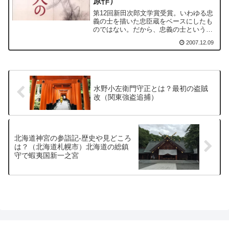
原作）
第12回新田次郎文学賞受賞。いわゆる忠
義の士を描いた忠臣蔵をベースにしたも
のではない。だから、忠義の士という描
かれ方というわけではない。
2007.12.09
水野小左衛門守正とは？最初の盗賊
改（関東強盗追捕）
北海道神宮の参詣記-歴史や見どころ
は？（北海道札幌市）北海道の総鎮
守で蝦夷国新一之宮