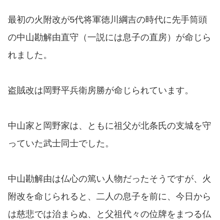
最初の火附改が5代将軍徳川綱吉の時代に先手筒頭
の中山勘解由直守（一説には息子の直房）が命じら
れました。
盗賊改は岡野平兵衛房勝が命じられています。
中山家と岡野家は、ともに祖父が北条氏の支城を守
っていた武士同士でした。
中山勘解由は仏心の篤い人物だったそうですが、火
附改を命じられると、二人の息子を前に、今日から
は慈悲では治まらぬ、と父祖代々の位牌をまつる仏