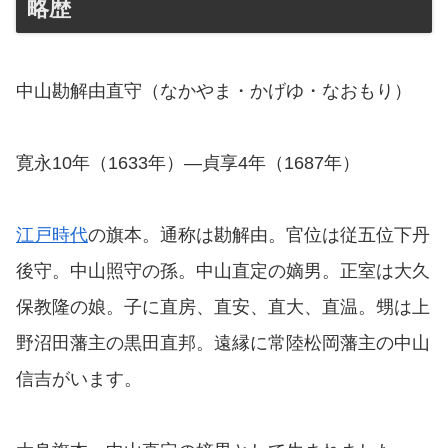
略歴
中山勘解由直守（なかやま・かげゆ・なおもり）
寛永10年（1633年）―貞享4年（1687年）
江戸時代
の旗本。通称は勘解由。官位は従五位下丹
後守。中山照守の孫。中山直定の嫡男。正室は大久
保教隆の娘。子に直房、直安、直大、直温。甥は上
野沼田藩主の黒田直邦。遠縁に常陸松岡藩主の中山
信吉がいます。