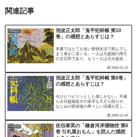
関連記事
池波正太郎「鬼平犯科帳 第10
作家あ行
巻」の感想とあらすじは？
本書ではとても短い密偵生活で死んでし
まう者が二名いる。一人は元盗賊の雨引
の文五郎であり、もう一人は元火盗改方
の同心・高松繁太郎である。今までのな
2005.01.10
じみの密偵同様に活躍するのかと思いき
や、この巻だけの登場となってしまっ
池波正太郎「鬼平犯科帳 第8巻」
た。
作家あ行
の感想とあらすじは？
今ひとつピリッとした感じがない。平蔵
ら火付盗賊改方の派手な大立ち回りや、
なじみの密偵達の華々しい活躍が乏しく
感じられるためだろう。唯一「流星」が
2005.01.04
スケールを感じる短編である。
佐伯泰英の「鎌倉河岸捕物控 第6
作家さ行
巻 引札屋おもん」を読んだ感想