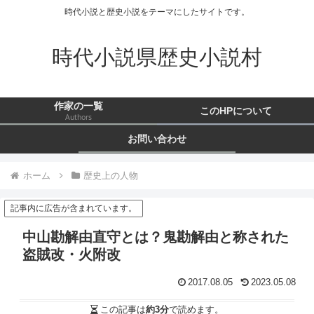
時代小説と歴史小説をテーマにしたサイトです。
時代小説県歴史小説村
作家の一覧
このHPについて
Authors
お問い合わせ
ホーム
歴史上の人物
記事内に広告が含まれています。
中山勘解由直守とは？鬼勘解由と称された
盗賊改・火附改
2017.08.05
2023.05.08
この記事は
約3分
で読めます。