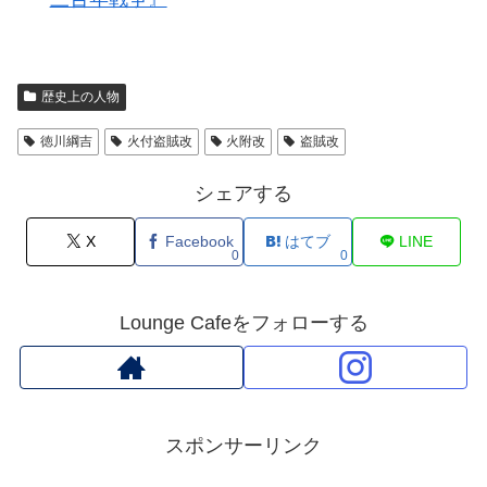
歴史上の人物
徳川綱吉
火付盗賊改
火附改
盗賊改
シェアする
X
Facebook
はてブ
LINE
0
0
Lounge Cafeをフォローする
スポンサーリンク