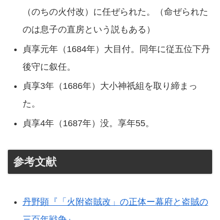
（のちの火付改）に任ぜられた。（命ぜられた
のは息子の直房という説もある）
貞享元年（1684年）大目付。同年に従五位下丹
後守に叙任。
貞享3年（1686年）大小神祇組を取り締まっ
た。
貞享4年（1687年）没。享年55。
参考文献
丹野顕『「火附盗賊改」の正体ー幕府と盗賊の
三百年戦争』