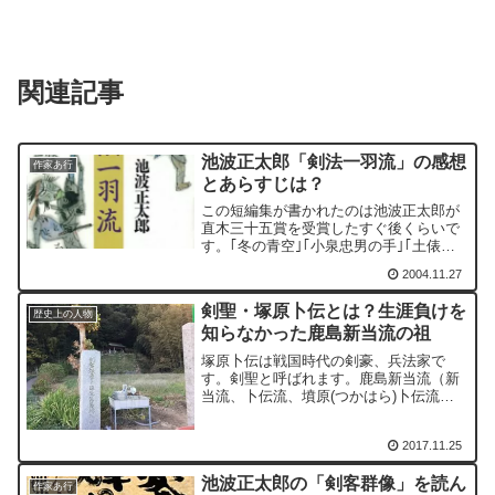
関連記事
池波正太郎「剣法一羽流」の感想
作家あ行
とあらすじは？
この短編集が書かれたのは池波正太郎が
直木三十五賞を受賞したすぐ後くらいで
す。｢冬の青空｣｢小泉忠男の手｣｢土俵の
人｣の三作は昭和の時代を舞台にしたもの
2004.11.27
で、池波正太郎の作品の中では数少ない
現代の市井を描いた作品です。｢闇討ち十
剣聖・塚原卜伝とは？生涯負けを
五郎｣では小杉十...
歴史上の人物
知らなかった鹿島新当流の祖
塚原卜伝は戦国時代の剣豪、兵法家で
す。剣聖と呼ばれます。鹿島新当流（新
当流、卜伝流、墳原(つかはら)卜伝流な
ど）の始祖。卜伝の伝記は巷説が多く、
生没年に諸説あることからも明らかでは
2017.11.25
ありません。
池波正太郎の「剣客群像」を読ん
作家あ行