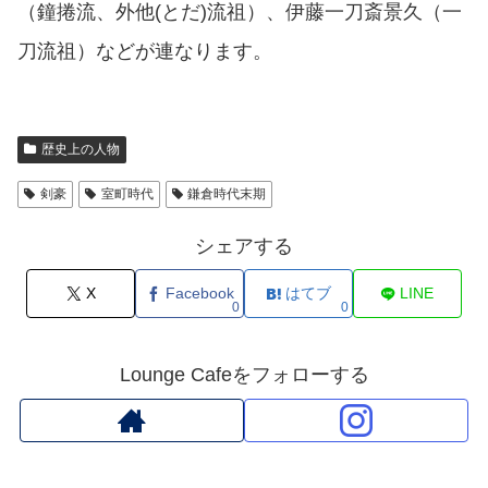
（鐘捲流、外他(とだ)流祖）、伊藤一刀斎景久（一
刀流祖）などが連なります。
歴史上の人物
剣豪
室町時代
鎌倉時代末期
シェアする
X
Facebook
はてブ
LINE
0
0
Lounge Cafeをフォローする