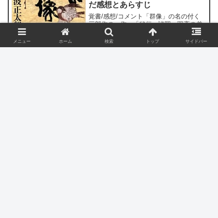
だ感想とあらすじ
覚書/感想/コメント「群像」の名の付く
三部作の一作。「秘伝」諸岡一羽斎の弟
子たちを巡る物語。同じ題材で「剣法一
羽流」収録の「剣法一羽流」を書いてい
メニュー
ホーム
検索
トップ
サイドバー
2006.04.22
るが、あてている焦点が異なるので、読
み比べると面白いだろう。「妙音記」
上泉伊勢守信綱とは？「剣聖」新
「まんぞくまんぞく」と大...
歴史上の人物
陰流を興した関東（上野国）の武
人
「剣聖」と呼ばれる関東の武人・上泉伊
勢守信綱。新陰流の祖。読みは「かみい
ずみ」または「こういずみ」。居城のあ
った前橋市上泉町は「かみいずみ」。
2017.05.04
「言継卿記」には大胡武蔵守または上泉
武蔵守信綱で出ている。
日本史（室町時代・安土桃山時
日本史
代）論述問題の論点は？
※テキトーに振り分けておりますので、
間違っているテーマ分類があります。お
いおい整えますので、ご了承ください。
他の時代日本史論述問題の論点（古代～
2021.03.02
奈良時代）日本史論述問題の論点（平安
時代）日本史論述問題の論点（鎌倉時
池波正太郎の「賊将」を読んだ感
代）日本史論述問題の論点（...
作家あ行