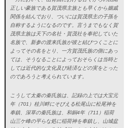
正しい豪族である賀茂県主族とも早くから姻戚
関係を結んでおり、ついには賀茂県主の子孫を
自称するようになるのです。言うまでもなく賀
茂県主族は天下の名社・賀茂社を奉祀していた
名族で、新参の渡来氏族が彼と結びつくことに
よってその名をとり、一方賀茂氏族の側にあっ
ては、そうなることによっておそらくは当時と
しては近代的な文化及び経済などの実をとった
のであろうと考えられています。
こうして太秦の秦氏族は、記録の上では大宝元
年（701）桂川畔にそびえる松尾山に松尾神を
奉鎮、深草の秦氏族は、和銅4年（711）稲荷
山三ケ峰の平らな処に稲荷神を奉鎮し、山城盆