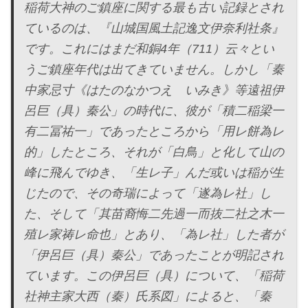
稲荷大神のご鎮座に関する最も古い記録とされ
ているのは、『山城国風土記逸文伊奈利社条』
です。これにはまだ和銅4年（711）云々とい
うご鎮座年代は出てきていません。しかし「秦
中家忌寸《はたのなかつえ いみき》等遠祖伊
呂巨（具）秦公」の時代に、彼が「積二稲梁一
有二冨祐一」であったところから「用レ餅為レ
的」したところ、それが「白鳥」と化して山の
峰に飛んでゆき、「生レ子」んだ或いは稲が生
じたので、その奇瑞によって「遂為レ社」し
た、そして「其苗裔悔二先過一而抜二社之木一
殖レ家祷レ命也」とあり、「為レ社」した者が
「伊呂巨（具）秦公」であったことが明記され
ています。この伊呂巨（具）について、「稲荷
社神主家大西（秦）氏系図」によると、「秦