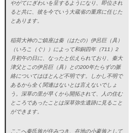
やがてにぎわいを呈するようになり、即位され
ると共に、彼を今でいう大蔵省の重席に任じた
とあります。
稲荷大神のご鎮座は秦（はたの）伊呂巨（具）
（いろこ（ぐ））によって和銅四年（711）2
月初午の日に、なったと伝えられており、秦大
津父とこの伊呂巨（具）との200年たらずの脈
絡についてはほとんど不明です。しかし不明で
あるから全く関連はないとは言えないでしょ
う。深草の里が早くから開拓されて、人の住む
ところであったことは深草弥生遺跡に見ること
ができます。
ここへ秦氏族が住みつき、在地の小豪族として