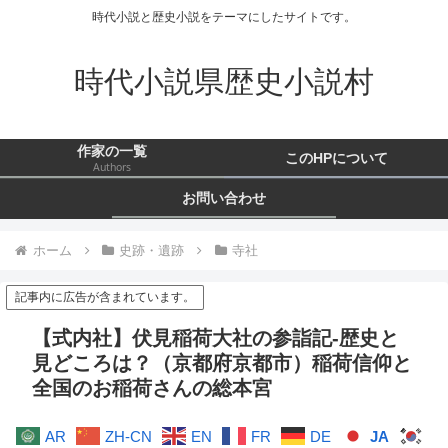
時代小説と歴史小説をテーマにしたサイトです。
時代小説県歴史小説村
作家の一覧
このHPについて
Authors
お問い合わせ
ホーム
史跡・遺跡
寺社
記事内に広告が含まれています。
【式内社】伏見稲荷大社の参詣記-歴史と
見どころは？（京都府京都市）稲荷信仰と
全国のお稲荷さんの総本宮
AR
ZH-CN
EN
FR
DE
JA