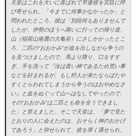
天皇はこれを大いに喜ばれて早速彼を宮廷に呼
び寄せられ、「今までに何事かなかったか」と
問われたところ、彼は「別段何もありませんで
したが、伊勢のほうへ商いに行っての帰り道、
山（稲荷山南麓の大亀谷）にさしかかったとこ
ろ、二匹の“おおかみ”が血を出しながら争うの
を見つけましたので、馬より降り、口をすす
ぎ、手を洗って『汝は貴い神であるため荒い事
などを好まれるが、もし狩人が来たならばたや
すくとらわれてしまうから争うのはおやめなさ
い』と血をぬぐって山へはなしてやったので、
その“おおかみ”は二匹とも命を全うできまし
た」と答えました。そこで天皇は、「夢で見た
とおりの人に会えたのは、おそらく神のおかげ
であろう」と仰せられて、彼を厚く遇せられ、