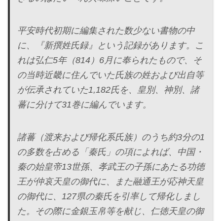
平安時代初期に編集された数少ない書物の中
に、『新撰姓氏録』という記録があります。こ
れは弘仁5年（814）6月に奉られたもので、そ
の当時近畿に住んでいた氏族の姓および出自等
が伝承されていた1,182氏を、皇別、神別、諸
蕃に分けて31巻に編んでいます。
諸蕃（渡来および帰化系氏族）のうち約3分の1
の多数を占める「秦氏」の項によれば、中国・
秦の始皇帝13世孫、孝武王の子孫にあたる功徳
王が仲哀天皇の御代に、また融通王が応神天皇
の御代に、127県の秦氏を引率して帰化しまし
た。その際に金銀玉帛等を献じ、仁徳天皇の御