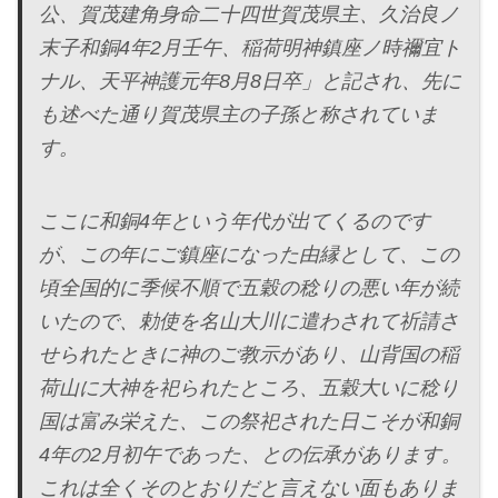
公、賀茂建角身命二十四世賀茂県主、久治良ノ
末子和銅4年2月壬午、稲荷明神鎮座ノ時禰宜ト
ナル、天平神護元年8月8日卒」と記され、先に
も述べた通り賀茂県主の子孫と称されていま
す。
ここに和銅4年という年代が出てくるのです
が、この年にご鎮座になった由縁として、この
頃全国的に季候不順で五穀の稔りの悪い年が続
いたので、勅使を名山大川に遣わされて祈請さ
せられたときに神のご教示があり、山背国の稲
荷山に大神を祀られたところ、五穀大いに稔り
国は富み栄えた、この祭祀された日こそが和銅
4年の2月初午であった、との伝承があります。
これは全くそのとおりだと言えない面もありま