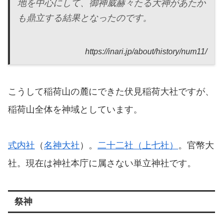
地を中心にして、御神威赫々たる大神があたか
も鼎立する結果となったのです。
https://inari.jp/about/history/num11/
こうして稲荷山の麓にできた伏見稲荷大社ですが、
稲荷山全体を神域としています。
式内社
（
名神大社
）。
二十二社（上七社）
。官幣大
社。現在は神社本庁に属さない単立神社です。
祭神