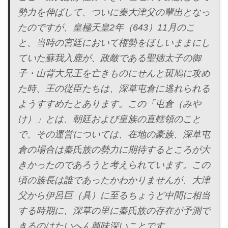
勢力を伸ばして、ついに秦大津父の輩出となっ
たのですが、皇極天皇2年（643）11月のこ
と、当時の宮廷において権勢をほしいままにし
ていた蘇我入鹿が、政敵である聖徳太子の御
子・山背大兄王を亡きものにせんと斑鳩に攻め
た時、王の従臣たちは、深草屯倉に逃れられる
ようすすめたとあります。この「屯倉（みや
け）」とは、朝廷および皇族の直轄領のこと
で、その運営については、在地の豪族、深草屯
倉の場合は秦氏族の勢力に期待するところが大
きかったのであろうと考えられています。この
頃の族長は誰であったかわかりませんが、大津
父から伊呂巨（具）に至るちょうど中間に相当
する時期に、深草の里に秦氏族の存在が予測で
きるのはたいへん興味深いことです。