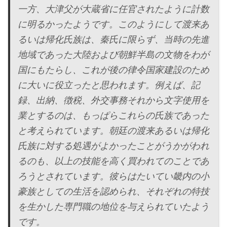
一方、大津父が大蔵省に任官されたように計数
に明るかったようです。このようにして渡来あ
るいは帰化氏族は、秦氏に限らず、当時の先進
地域であった大陸および朝鮮半島の文物をわが
国にもたらし、これが後の律令国家建設のため
に大いに役立ったと思われます。例えば、記
録、出納、徴税、外交事務それから文字使用を
業とするのは、もっぱらこれらの氏族であった
と考えられています。朝廷の渡来あるいは帰化
氏族に対する処遇がよかったことがうかがわれ
るのも、以上の技能を高く買われてのことであ
ろうとされています。彼らはたいてい畿内の小
豪族としての生活を認められ、それぞれの特技
を生かした専門職の地位を与えられていたよう
です。