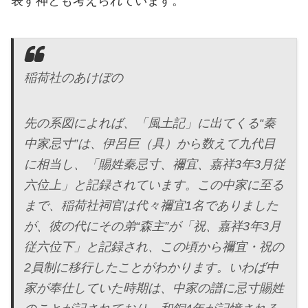
表す神とも考えられています。
稲荷社のあけぼの
先の系図によれば、「風土記」に出てくる“秦
中家忌寸”は、伊呂巨（具）から数えて九代目
に相当し、「賜姓秦忌寸、禰宜、嘉祥3年3月従
六位上」と記録されています。この中家に至る
まで、稲荷社祠官は代々禰宜1名でありました
が、彼の代にその弟“森主”が「祝、嘉祥3年3月
従六位下」と記録され、この頃から禰宜・祝の
2員制に移行したことがわかります。いわば中
家が奉仕していた時期は、中家の譜に忌寸賜姓