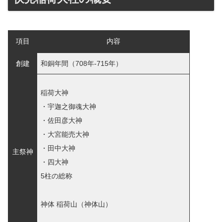
項目
内容
創建
和銅年間（708年-715年）
稲荷大神
・宇迦之御魂大神
・佐田彦大神
・大宮能売大神
・田中大神
主祭神
・四大神
5柱の総称
神体 稲荷山（神体山）