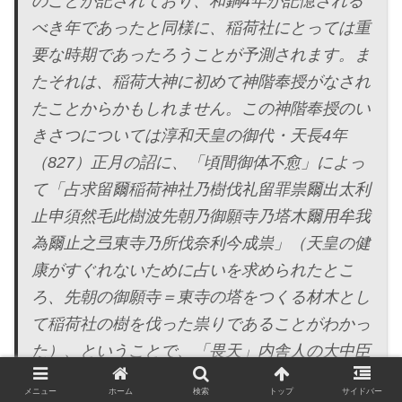
のことが記されており、和銅4年が記憶される
べき年であったと同様に、稲荷社にとっては重
要な時期であったろうことが予測されます。ま
たそれは、稲荷大神に初めて神階奉授がなされ
たことからかもしれません。この神階奉授のい
きさつについては淳和天皇の御代・天長4年
（827）正月の詔に、「頃間御体不愈」によっ
て「占求留爾稲荷神社乃樹伐礼留罪祟爾出太利
止申須然毛此樹波先朝乃御願寺乃塔木爾用牟我
為爾止之弖東寺乃所伐奈利今成祟」（天皇の健
康がすぐれないために占いを求められたとこ
ろ、先朝の御願寺＝東寺の塔をつくる材木とし
て稲荷社の樹を伐った祟りであることがわかっ
た）、ということで、「畏天」内舎人の大中臣
雄良を遣わして「従五位下乃冠授奉理治奉（従
メニュー
ホーム
検索
トップ
サイドバー