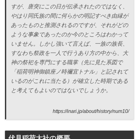
すが、唐突にこの日が伝承されたのではなく、
やはり同氏族の間に何らかの明記すべき由縁が
あったものと推測されるのですが、それがどの
ような事象であったのか今のところはわかって
いません。しかし強いて言えば、一族の族長、
すなわち祭政を一人で行うあり方の中から、大
神の祭祀を専門にする職掌（先に見た系図で
「稲荷明神御鎮座ノ時禰宜トナル」と記されて
いるのがこれに当たる）が確立した時期である
と考えてもよいのではないでしょうか。
https://inari.jp/about/history/num10/
伏見稲荷大社の概要