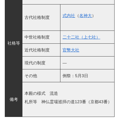
式内社
（
名神大
）
古代社格制度
中世社格制度
二十二社（上七社）
社格等
近代社格制度
官幣大社
現代の制度
―
その他
例祭：5月3日
本殿の様式 流造
備考
札所等 神仏霊場巡拝の道123番（京都43番）