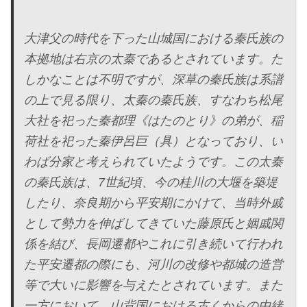
大津父の時代を下った山城国における秦氏族の
本拠地は右京の太秦であるとされています。た
しかなことは不明ですが、深草の秦氏族は系譜
の上で見る限り、太秦の秦氏族、すなわち松尾
大社を祀った秦都理《はたのとり》の弟が、稲
荷社を祀った秦伊呂巨（具）となっており、い
わば分家と考えられていたようです。この太秦
の秦氏族は、7世紀頃、今の桂川の大堰を築堤
したり、奈良期から平安期にかけて、当時外戚
として勢力を伸ばしてきていた藤原氏と姻戚関
係を結び、長岡遷都やこれに引き続いて行われ
た平安遷都の際にも、河川の改修や都城の造営
等で大いに影響を与えたとされています。また
一方において、山背国における古くからの由緒