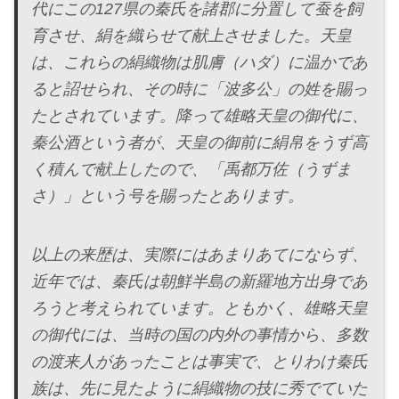
代にこの127県の秦氏を諸郡に分置して蚕を飼
育させ、絹を織らせて献上させました。天皇
は、これらの絹織物は肌膚（ハダ）に温かであ
ると詔せられ、その時に「波多公」の姓を賜っ
たとされています。降って雄略天皇の御代に、
秦公酒という者が、天皇の御前に絹帛をうず高
く積んで献上したので、「禹都万佐（うずま
さ）」という号を賜ったとあります。
以上の来歴は、実際にはあまりあてにならず、
近年では、秦氏は朝鮮半島の新羅地方出身であ
ろうと考えられています。ともかく、雄略天皇
の御代には、当時の国の内外の事情から、多数
の渡来人があったことは事実で、とりわけ秦氏
族は、先に見たように絹織物の技に秀でていた