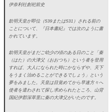
伊奈利社創祀前史
欽明天皇が即位（539または531）される前の
ことについて、『日本書紀』では次のように書
かれています。
欽明天皇がまだご幼少の頃のある日のこと「秦
（はた）の大津父（おおつち）という者を登用
すれば、大人になられた時にかならずや、天下
をうまく治めることができるでしょう」という
夢をみました。天皇は目覚めてから早速方々へ
使者を遣わされて探し求められたところ、山背
国紀伊郡深草里に秦の大津父がいたのです。