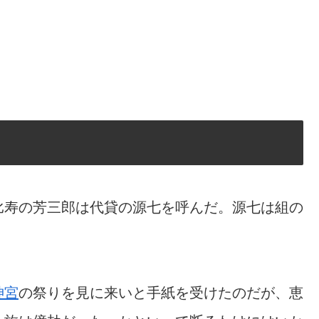
比寿の芳三郎は代貸の源七を呼んだ。源七は組の
神宮
の祭りを見に来いと手紙を受けたのだが、恵