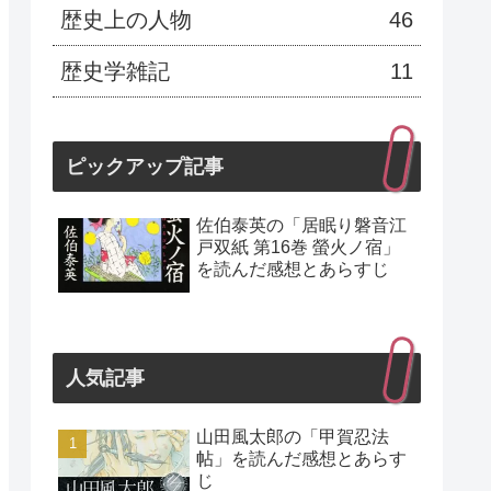
歴史上の人物
46
歴史学雑記
11
ピックアップ記事
佐伯泰英の「居眠り磐音江
戸双紙 第16巻 螢火ノ宿」
を読んだ感想とあらすじ
人気記事
山田風太郎の「甲賀忍法
帖」を読んだ感想とあらす
じ