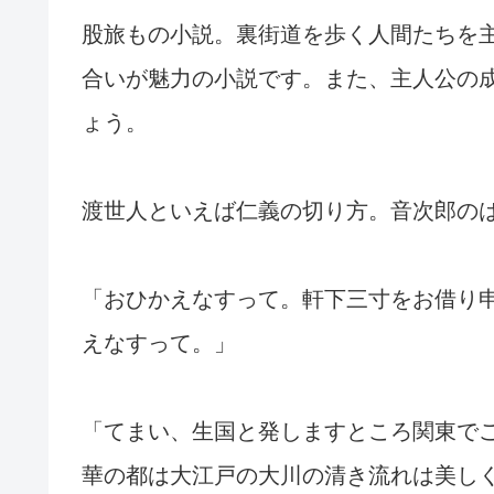
股旅もの小説。裏街道を歩く人間たちを
合いが魅力の小説です。また、主人公の
ょう。
渡世人といえば仁義の切り方。音次郎の
「おひかえなすって。軒下三寸をお借り
えなすって。」
「てまい、生国と発しますところ関東で
華の都は大江戸の大川の清き流れは美し