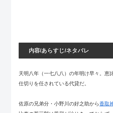
内容/あらすじ/ネタバレ
天明八年（一七八八）の年明け早々。恵
仕切りを任されている代貸だ。
佐原の兄弟分・小野川の好之助から
香取