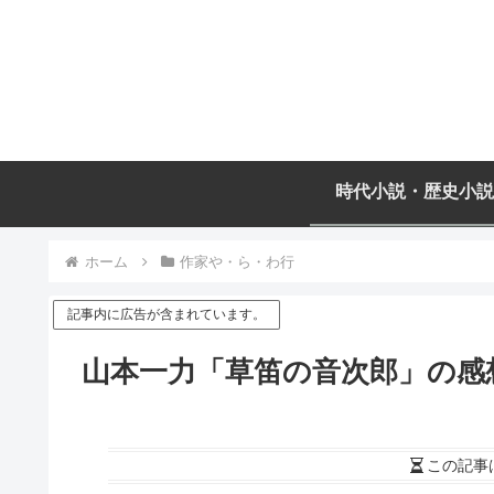
時代小説・歴史小説
ホーム
作家や・ら・わ行
記事内に広告が含まれています。
山本一力「草笛の音次郎」の感
この記事