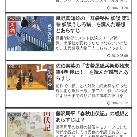
後、シリーズはこのサブタイトルが付く
ことになる。本書の一つの読みどころと
2007.01.20
しては、真犯人捜しがあげられると思
う。伝馬町の牢屋敷を抜け出した六人。
風野真知雄の「耳袋秘帖 妖談 第1
五街道で繰り広げられる不...
作家か行
巻 妖談うしろ猫」を読んだ感想
とあらすじ
覚書/感想/コメント妖談シリーズ第一
弾。出版社が変わっただけならいいのだ
が、主要登場人物二人におもいっきり変
化があるので、えらいとまどった。だ
2010.05.09
が、新シリーズなので、なっとく。とま
どった具体的な点はいろいろあった。坂
佐伯泰英の「古着屋総兵衛影始末
巻弥三郎と栗田次郎左衛門が...
作家さ行
第4巻 停止！」を読んだ感想とあ
らすじ
前作で「影」との対決に終止符を打った
総兵衛ら鳶沢一族。第二の「影」の出現
により今まで通りに影の旗本の役目を果
たすことになります。この第二の「影」
2007.05.12
が早速登場するのかと思いきや、本作で
は登場しません。とはいっても、第二の
藤沢周平「春秋山伏記」の感想と
「影」らしい人物は登場するのです
作家は行
あらすじは？
が...。
藤沢周平の故郷の習俗をモチーフにした
時代小説としては異色の小説である。こ
の異色さは、多くの時代小説が町を舞台