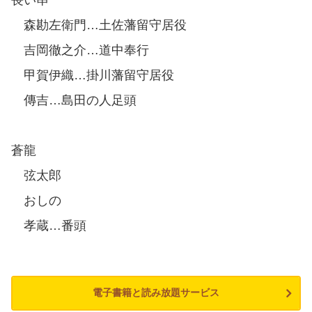
森勘左衛門…土佐藩留守居役
吉岡徹之介…道中奉行
甲賀伊織…掛川藩留守居役
傳吉…島田の人足頭
蒼龍
弦太郎
おしの
孝蔵…番頭
電子書籍と読み放題サービス