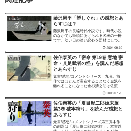
藤沢周平「蝉しぐれ」の感想とあ
お気に入り
らすじは？
藤沢周平の長編時代小説です。時代小説
のなかでも筆頭にあげられる名著の一冊
です。幼い日の淡い恋心を題材にしつ
つ、藩の権力闘争に翻弄される主人公の
2004.09.19
物語が一つの骨格にあります。
佐伯泰英の「密命 第19巻 意地 密
作家さ行
命・具足武者の怪」を読んだ感想
とあらすじ
覚書/感想/コメントシリーズ十九弾。前
作ではほとんど滞在することなく金沢を
離れることになった金杉清之助は佐渡へ
渡った。享保十年も残りわずか、年が明
2008.07.26
けた享保十一年の十一月には徳川吉宗の
声掛かりで上覧剣術大試合が行われる。
佐伯泰英の「夏目影二郎始末旅
この上覧剣術大試合には...
作家さ行
第3巻 破牢狩り」を読んだ感想と
あらすじ
覚書/感想/コメントシリーズ第三弾本作
の副題は「夏目影二郎始末旅」。本書以