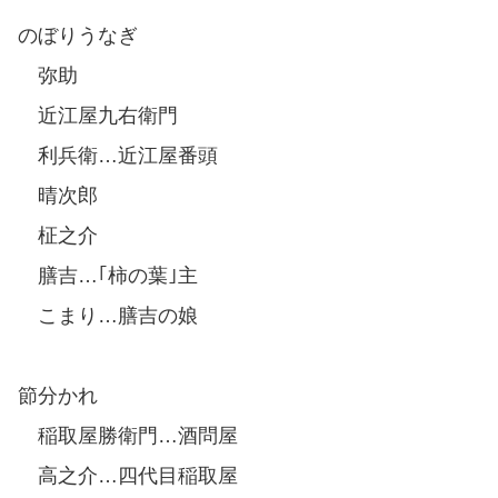
のぼりうなぎ
弥助
近江屋九右衛門
利兵衛…近江屋番頭
晴次郎
柾之介
膳吉…｢柿の葉｣主
こまり…膳吉の娘
節分かれ
稲取屋勝衛門…酒問屋
高之介…四代目稲取屋