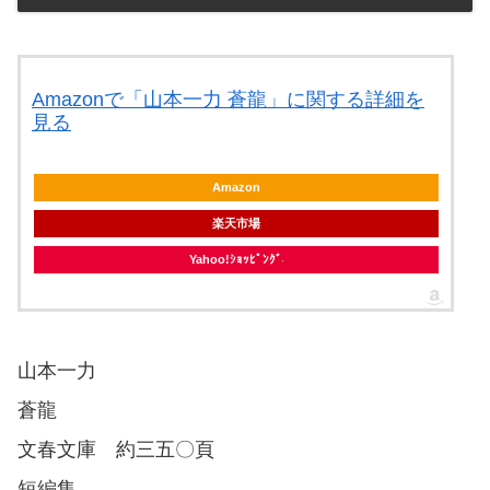
Amazonで「山本一力 蒼龍」に関する詳細を
見る
Amazon
楽天市場
Yahoo!ｼｮｯﾋﾟﾝｸﾞ
山本一力
蒼龍
文春文庫 約三五〇頁
短編集