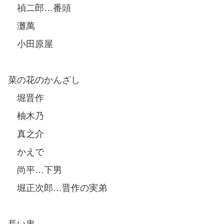
禎二郎…番頭
灘萬
小田原屋
菜の花のかんざし
堀晋作
柚木乃
真之介
かえで
尚平…下男
堀正次郎…晋作の実弟
長い串