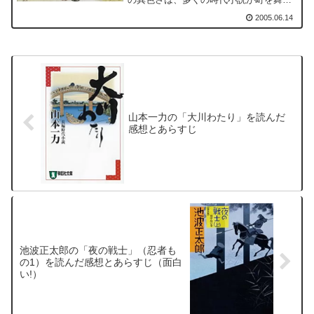
にした市井ものであるか、武士の生活を
2005.06.14
描いた武家ものであるのに対して、本書
がそのいずれでもない、社会風俗史的か
つ地方史的な観点からの小説という点か
らもわかる。
山本一力の「大川わたり」を読んだ
感想とあらすじ
池波正太郎の「夜の戦士」（忍者も
の1）を読んだ感想とあらすじ（面白
い!）