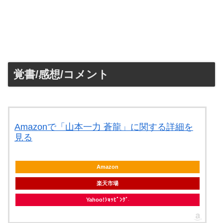
覚書/感想/コメント
Amazonで「山本一力 蒼龍」に関する詳細を
見る
Amazon
楽天市場
Yahoo!ｼｮｯﾋﾟﾝｸﾞ