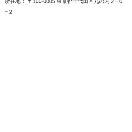
所在地： 〒100-0005 東京都千代田区丸の内２−６
−２