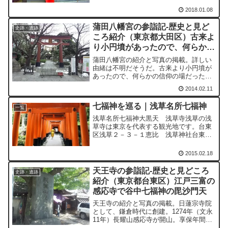
せるは下谷の順路なり。～行程凡三里六
2018.01.08
町余あり。安永中の撰なり」と記載され
ている。
蒲田八幡宮の参詣記-歴史と見ど
史跡・遺跡
ころ紹介（東京都大田区）古来よ
り小円墳があったので、何らかの
信仰の場だったらしい
蒲田八幡宮の紹介と写真の掲載。詳しい
由緒は不明だそうだ。古来より小円墳が
あったので、何らかの信仰の場だったら
しい。
2014.02.11
七福神を巡る｜浅草名所七福神
一覧
浅草名所七福神大黒天 浅草寺浅草の浅
草寺は東京を代表する観光地です。台東
区浅草２－３－１恵比 浅草神社台東区
浅草２－３－１毘沙門天 待乳山聖天台
東区浅草７－４－１福禄寿 今戸神社or
2015.02.18
矢先神社今戸神社 台東区今戸１－５－２
２矢先神社 台東区松...
天王寺の参詣記-歴史と見どころ
史跡・遺跡
紹介（東京都台東区）江戸三富の
感応寺で谷中七福神の毘沙門天
天王寺の紹介と写真の掲載。日蓮宗寺院
として、鎌倉時代に創建。1274年（文永
11年）長耀山感応寺が開山。享保年間に
は富くじ興行が許可され、湯島天満宮、