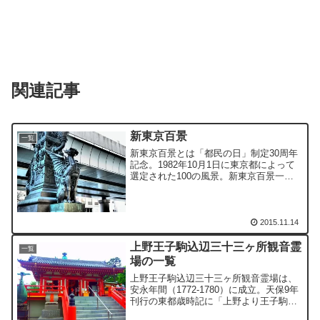
関連記事
新東京百景
一覧
新東京百景とは「都民の日」制定30周年
記念。1982年10月1日に東京都によって
選定された100の風景。新東京百景一覧
二重橋と皇居外苑 【場所】千代田区千
代田・皇居外苑千鳥ヶ淵から日比谷
【場所】千代田区九段南2〜日比谷公園東
京駅と丸の内ビ...
2015.11.14
上野王子駒込辺三十三ヶ所観音霊
一覧
場の一覧
上野王子駒込辺三十三ヶ所観音霊場は、
安永年間（1772-1780）に成立。天保9年
刊行の東都歳時記に「上野より王子駒込
辺西国の写三十三所観音参、ここにしる