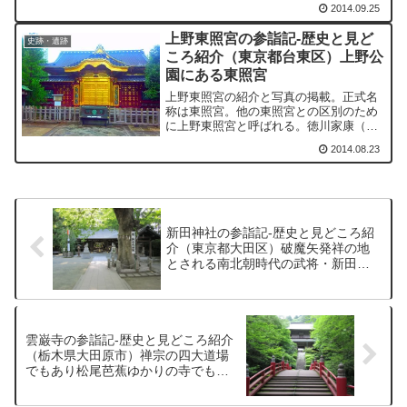
2014.09.25
目黒不動龍泉寺とともに江戸の三富と称
されるほどに賑わった。
上野東照宮の参詣記-歴史と見ど
史跡・遺跡
ころ紹介（東京都台東区）上野公
園にある東照宮
上野東照宮の紹介と写真の掲載。正式名
称は東照宮。他の東照宮との区別のため
に上野東照宮と呼ばれる。徳川家康（東
照大権現）・徳川吉宗・徳川慶喜を祀
2014.08.23
る。
新田神社の参詣記-歴史と見どころ紹
介（東京都大田区）破魔矢発祥の地
とされる南北朝時代の武将・新田義
興を祀る神社
雲巌寺の参詣記-歴史と見どころ紹介
（栃木県大田原市）禅宗の四大道場
でもあり松尾芭蕉ゆかりの寺でもあ
る