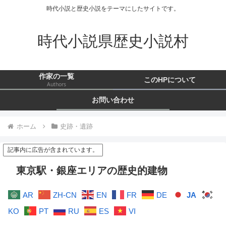
時代小説と歴史小説をテーマにしたサイトです。
時代小説県歴史小説村
作家の一覧
このHPについて
Authors
お問い合わせ
ホーム
史跡・遺跡
記事内に広告が含まれています。
東京駅・銀座エリアの歴史的建物
AR
ZH-CN
EN
FR
DE
JA
KO
PT
RU
ES
VI