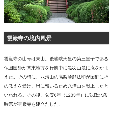
雲巌寺の境内風景
雲巌寺の山号は東山。後嵯峨天皇の第三皇子である
仏国国師が関東地方を行脚中に黒羽山麓に庵をかま
えた。その時に、八溝山の高梨勝願法印が国師に禅
の教えを受け、恩に報いるため八溝山を献上したと
いわれる。その後、弘安6年（1283年）に執政北条
時宗が雲巌寺を建立たした。