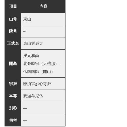
項目
内容
山号
東山
院号
–
正式名
東山雲巌寺
叟元和尚
開基
北条時宗（大檀那）、
仏国国師（開山）
宗派
臨済宗妙心寺派
本尊
釈迦牟尼仏
別称
―
備考
―