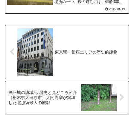
場所の一つ。桜の時期には、樹齢300年
以上といわれるエドヒガンやソメイヨシ
2015.04.19
ノ、ヤマザクラなどがライトアップされ
る。
東京駅・銀座エリアの歴史的建物
黒羽城の訪城記-歴史と見どころ紹介
（栃木県大田原市）大関高増が築城
した北那須最大の城郭