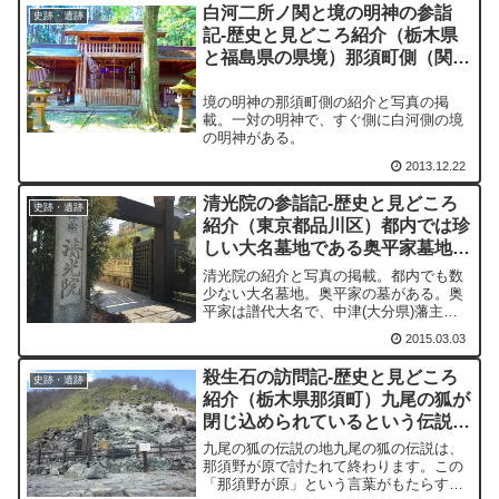
白河二所ノ関と境の明神の参詣
史跡・遺跡
記-歴史と見どころ紹介（栃木県
と福島県の県境）那須町側（関東
側）と白河市側（東北側）
境の明神の那須町側の紹介と写真の掲
載。一対の明神で、すぐ側に白河側の境
の明神がある。
2013.12.22
清光院の参詣記-歴史と見どころ
史跡・遺跡
紹介（東京都品川区）都内では珍
しい大名墓地である奥平家墓地が
ある
清光院の紹介と写真の掲載。都内でも数
少ない大名墓地。奥平家の墓がある。奥
平家は譜代大名で、中津(大分県)藩主で
あった。
2015.03.03
殺生石の訪問記-歴史と見どころ
史跡・遺跡
紹介（栃木県那須町）九尾の狐が
閉じ込められているという伝説の
地
九尾の狐の伝説の地九尾の狐の伝説は、
那須野が原で討たれて終わります。この
「那須野が原」という言葉がもたらすの