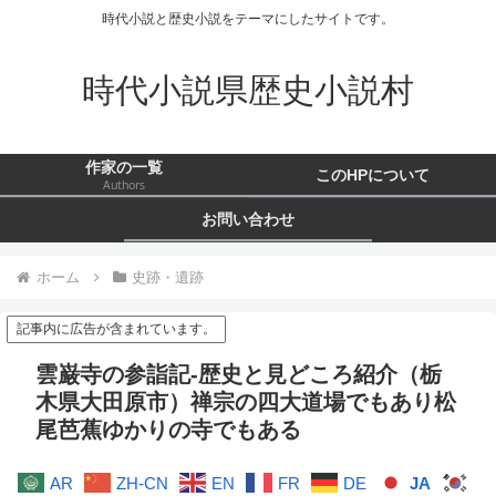
時代小説と歴史小説をテーマにしたサイトです。
時代小説県歴史小説村
作家の一覧
このHPについて
Authors
お問い合わせ
ホーム
史跡・遺跡
記事内に広告が含まれています。
雲巌寺の参詣記-歴史と見どころ紹介（栃
木県大田原市）禅宗の四大道場でもあり松
尾芭蕉ゆかりの寺でもある
AR
ZH-CN
EN
FR
DE
JA