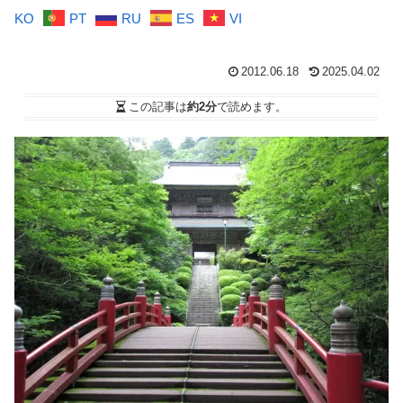
KO
PT
RU
ES
VI
2012.06.18
2025.04.02
この記事は
約2分
で読めます。