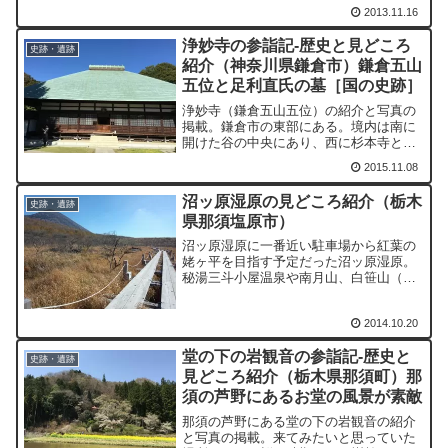
は、広々とした草原かもしれません。し
2013.11.16
かし、実際に殺生石があるのは、那須岳
への中腹です。つまりは、那須高原のど
浄妙寺の参詣記-歴史と見どころ
真ん中なのです。観光エリ...
史跡・遺跡
紹介（神奈川県鎌倉市）鎌倉五山
五位と足利直氏の墓［国の史跡］
浄妙寺（鎌倉五山五位）の紹介と写真の
掲載。鎌倉市の東部にある。境内は南に
開けた谷の中央にあり、西に杉本寺と杉
本城址、東は胡桃ヶ谷（くるみがやつ）
2015.11.08
があり、南に衣張山を望む。
沼ッ原湿原の見どころ紹介（栃木
史跡・遺跡
県那須塩原市）
沼ッ原湿原に一番近い駐車場から紅葉の
姥ヶ平を目指す予定だった沼ッ原湿原。
秘湯三斗小屋温泉や南月山、白笹山（至
茶臼岳）への登山口にもなっている。当
初は、ここから姥ヶ平へと思っていた
2014.10.20
が、そういえば、相当な距離があること
を思い出し、この日は断念。...
堂の下の岩観音の参詣記-歴史と
史跡・遺跡
見どころ紹介（栃木県那須町）那
須の芦野にあるお堂の風景が素敵
那須の芦野にある堂の下の岩観音の紹介
と写真の掲載。来てみたいと思っていた