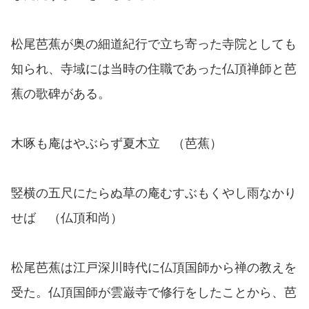
松尾芭蕉が奥の細道紀行で立ち寄った寺院としても
知られ、寺域には当時の住職であった仏頂禅師と芭
蕉の歌碑がある。
木啄も庵はやぶらず夏木立 （芭蕉）
竪横の五尺にたらぬ草の庵むすぶもくやし雨なかり
せば （仏頂和尚）
松尾芭蕉は江戸深川時代に仏頂国師から禅の教えを
受た。仏頂国師が雲巌寺で修行をしたことから、芭