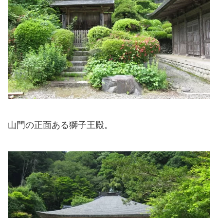
山門の正面ある獅子王殿。