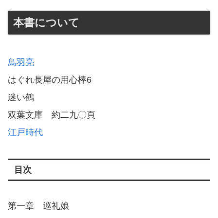
本書について
鳥羽亮
はぐれ長屋の用心棒6
迷い鶴
双葉文庫 約二九〇頁
江戸時代
目次
第一章 巡礼娘