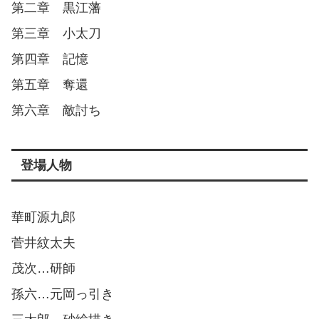
第二章 黒江藩
第三章 小太刀
第四章 記憶
第五章 奪還
第六章 敵討ち
登場人物
華町源九郎
菅井紋太夫
茂次…研師
孫六…元岡っ引き