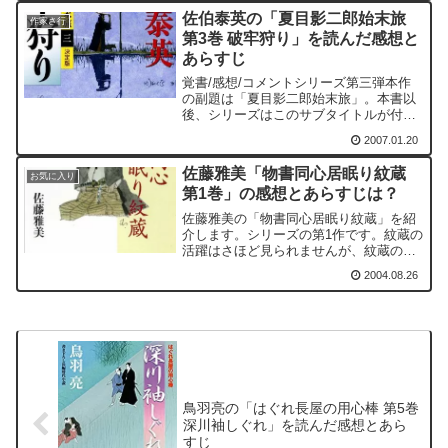
佐伯泰英の「夏目影二郎始末旅
作家さ行
第3巻 破牢狩り」を読んだ感想と
あらすじ
覚書/感想/コメントシリーズ第三弾本作
の副題は「夏目影二郎始末旅」。本書以
後、シリーズはこのサブタイトルが付く
ことになる。本書の一つの読みどころと
2007.01.20
しては、真犯人捜しがあげられると思
う。伝馬町の牢屋敷を抜け出した六人。
佐藤雅美「物書同心居眠り紋蔵
五街道で繰り広げられる不...
お気に入り
第1巻」の感想とあらすじは？
佐藤雅美の「物書同心居眠り紋蔵」を紹
介します。シリーズの第1作です。紋蔵の
活躍はさほど見られませんが、紋蔵の日
頃の暮らしぶりがよく分かる作品です。
2004.08.26
家族を中心として、慎ましく暮らす紋蔵
一家。その一家の娘達も色気づきはじめ
る年頃になっています。...
鳥羽亮の「はぐれ長屋の用心棒 第5巻
深川袖しぐれ」を読んだ感想とあら
すじ