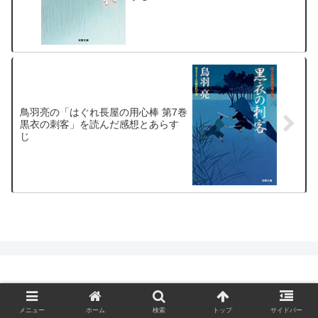
鳥羽亮の「はぐれ長屋の用心棒 第7巻
黒衣の刺客」を読んだ感想とあらす
じ
© 2004-2026 時代小説県歴史小説村.
メニュー
ホーム
検索
トップ
サイドバー