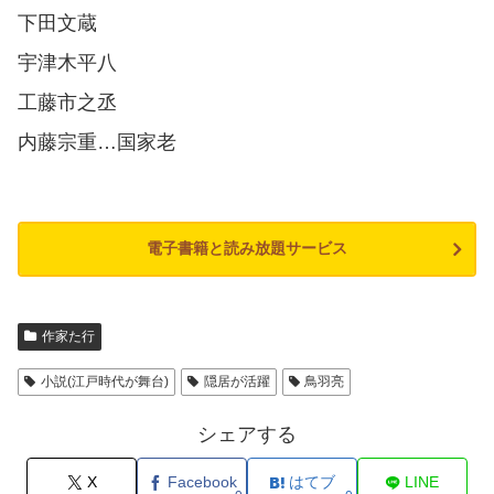
下田文蔵
宇津木平八
工藤市之丞
内藤宗重…国家老
電子書籍と読み放題サービス
作家た行
小説(江戸時代が舞台)
隠居が活躍
鳥羽亮
シェアする
X
Facebook
はてブ
LINE