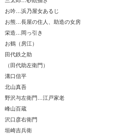
三太郎…砂絵描き
お吟…浜乃屋女あるじ
お熊…長屋の住人、助造の女房
栄造…岡っ引き
お鶴（房江）
田代鉄之助
（田代助左衛門）
溝口信平
北山真吾
野沢与左衛門…江戸家老
峰山百蔵
沢口彦右衛門
垣崎吉兵衛