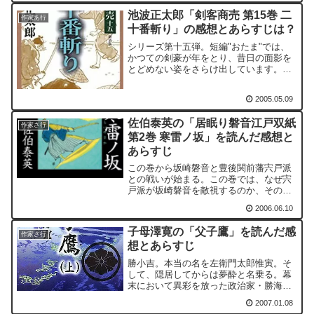
これは、今までのこのシリーズ通りであ
池波正太郎「剣客商売 第15巻 二
る。
作家あ行
十番斬り」の感想とあらすじは？
シリーズ第十五弾。短編"おたま"では、
かつての剣豪が年をとり、昔日の面影を
とどめない姿をさらけ出しています。小
兵衛とは対照的ですが、その分だけに寂
寥感の漂う作品です。"二十番斬り"の物
2005.05.09
語の最後では田沼意次の長男である田沼
意知が斬りつけられま...
佐伯泰英の「居眠り磐音江戸双紙
作家さ行
第2巻 寒雷ノ坂」を読んだ感想と
あらすじ
この巻から坂崎磐音と豊後関前藩宍戸派
との戦いが始まる。この巻では、なぜ宍
戸派が坂崎磐音を敵視するのか、その概
略が記されている。さて、本書に登場す
2006.06.10
る内藤新宿とは現在の新宿である。
子母澤寛の「父子鷹」を読んだ感
作家さ行
想とあらすじ
勝小吉。本当の名を左衛門太郎惟寅。そ
して、隠居してからは夢酔と名乗る。幕
末において異彩を放った政治家・勝海舟
の父親である。本書に関連するものとし
2007.01.08
て「おとこ鷹」「勝海舟」がある。