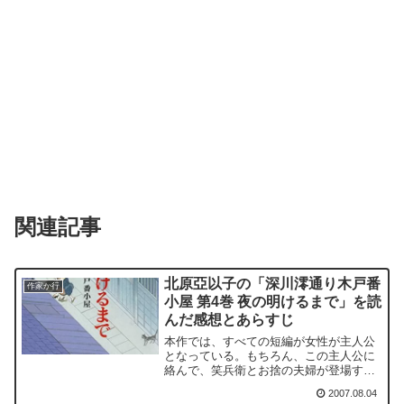
関連記事
北原亞以子の「深川澪通り木戸番
作家か行
小屋 第4巻 夜の明けるまで」を読
んだ感想とあらすじ
本作では、すべての短編が女性が主人公
となっている。もちろん、この主人公に
絡んで、笑兵衛とお捨の夫婦が登場する
のだが、しつこく絡むというのではな
2007.08.04
い。ほどよい距離を置いて接するのだ。