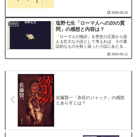
2008.08.16
塩野七生「ローマ人への20の質
世界史
問」の感想と内容は？
「ローマ人の物語」を歴史の正面から捉
える壮大な小説として考えれば、その裏
話的なものを軽く扱った小話にあたるの
が本書でしょう。新書ですので､本来は専
2004.09.11
門的な学問への入門書的な意味合いがあ
るのかも知れませんが、そんなことは考
えずに､雑学的なものを...
佐藤賢一「赤目のジャック」の感想
とあらすじは？