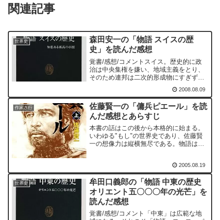
関連記事
森田安一の「物語 スイスの歴
世界史
史」を読んだ感想
覚書/感想/コメントスイス。歴史的に政
治は中央集権を嫌い、地域主義をとり、
そのため連邦は二次的形成物にすぎず、
主体はカントン（州）である。複数言語
2008.08.09
国家でもあり、宗教は改革派、カトリッ
ク、古カトリックを主体とする。国家と
佐藤賢一の「傭兵ピエール」を読
しての歴史はドイツ語圏...
作家さ行
んだ感想とあらすじ
本書の話はこの後から本格的に始まる。
いわゆる"もし"の世界史であり、佐藤賢
一の想像力は縦横無尽である。物語は意
外な結末を迎えるものである。
2005.08.19
牟田口義郎の「物語 中東の歴史
世界史
オリエント五〇〇〇年の光芒」を
読んだ感想
覚書/感想/コメント「中東」は広範な地