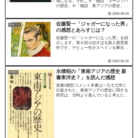
域になる。それこそ「物語 ヨーロッパ
の歴史」や「物語 東アジアの歴史」と
同じような感じではないかと思う。そも
2008.08.09
そも「中東」には二つの古代文明が内包
される。エジプトとインダスである。こ
佐藤賢一「ジャガーになった男」
のそれぞれの地域から掘...
作家さ行
の感想とあらすじは？
佐藤賢一の「ジャガーになった男」を紹
介します。第６回小説すばる新人賞受賞
作です。デビュー作がスペインを舞台に
しているのは意外な気がしないでもない
です。というのは、後年直木三十五賞受
2004.08.26
賞するまでの間や、その後しばらくはフ
ランスを舞台にしたものが...
永積昭の「東南アジアの歴史 新
世界史
書東洋史７」を読んだ感想
覚書/感想/コメント本書は一九七七年に
出版された。東南アジアの歴史に関する
研究は、当時より進んでいると考えた方
がいいので、本書は参考程度に読まれる
のが良いと思う。本書の大きな特徴だ
が、近現代に属する十八世紀以降の記述
が過半を占めており、それ...