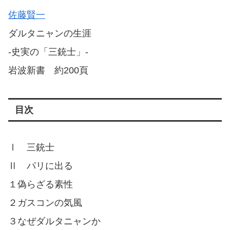
佐藤賢一
ダルタニャンの生涯
-史実の「三銃士」-
岩波新書 約200頁
目次
Ⅰ 三銃士
Ⅱ パリに出る
１偽らざる素性
２ガスコンの気風
３なぜダルタニャンか