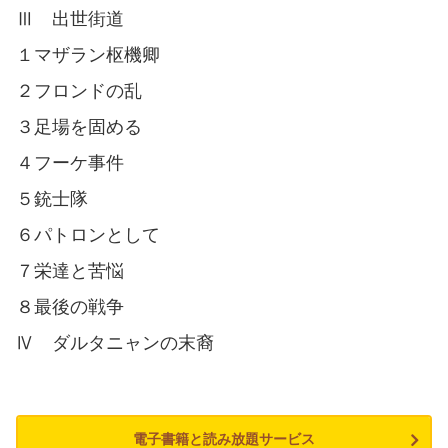
Ⅲ 出世街道
１マザラン枢機卿
２フロンドの乱
３足場を固める
４フーケ事件
５銃士隊
６パトロンとして
７栄達と苦悩
８最後の戦争
Ⅳ ダルタニャンの末裔
電子書籍と読み放題サービス