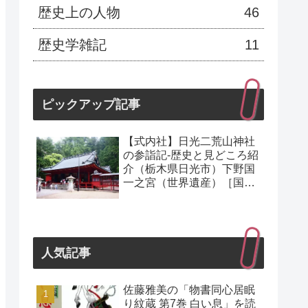
歴史上の人物
46
歴史学雑記
11
ピックアップ記事
【式内社】日光二荒山神社
の参詣記-歴史と見どころ紹
介（栃木県日光市）下野国
一之宮（世界遺産）［国の
史跡］
人気記事
佐藤雅美の「物書同心居眠
り紋蔵 第7巻 白い息」を読