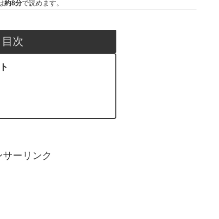
は
約8分
で読めます。
目次
ント
ンサーリンク