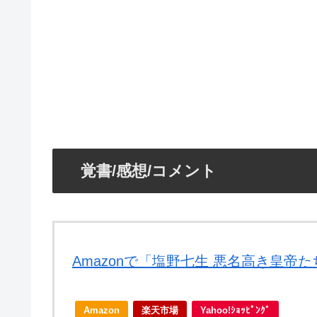
覚書/感想/コメント
Amazonで「塩野七生 悪名高き皇帝
Amazon
楽天市場
Yahoo!ｼｮｯﾋﾟﾝｸﾞ