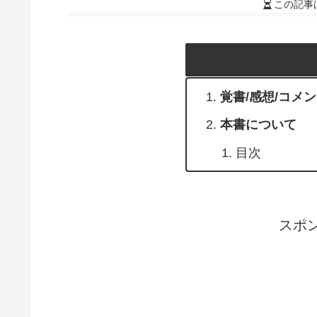
この記事
覚書/感想/コメ
本書について
目次
スポ