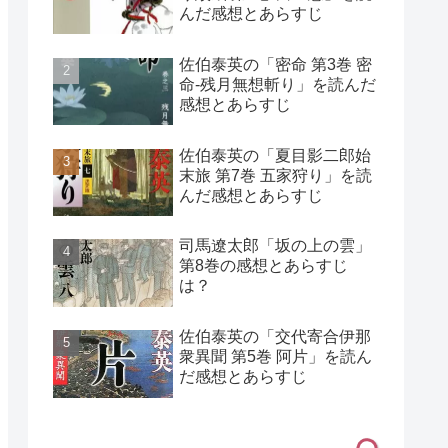
んだ感想とあらすじ
佐伯泰英の「密命 第3巻 密
命-残月無想斬り」を読んだ
感想とあらすじ
佐伯泰英の「夏目影二郎始
末旅 第7巻 五家狩り」を読
んだ感想とあらすじ
司馬遼太郎「坂の上の雲」
第8巻の感想とあらすじ
は？
佐伯泰英の「交代寄合伊那
衆異聞 第5巻 阿片」を読ん
だ感想とあらすじ