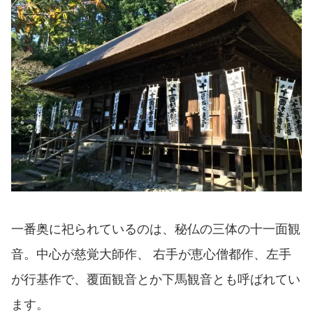
一番奥に祀られているのは、秘仏の三体の十一面観
音。中心が慈覚大師作、 右手が恵心僧都作、左手
が行基作で、覆面観音とか下馬観音とも呼ばれてい
ます。