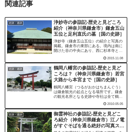
関連記事
浄妙寺の参詣記-歴史と見どころ
史跡・遺跡
紹介（神奈川県鎌倉市）鎌倉五山
五位と足利直氏の墓［国の史跡］
浄妙寺（鎌倉五山五位）の紹介と写真の
掲載。鎌倉市の東部にある。境内は南に
開けた谷の中央にあり、西に杉本寺と杉
本城址、東は胡桃ヶ谷（くるみがやつ）
2015.11.08
があり、南に衣張山を望む。
鶴岡八幡宮の参詣記-歴史と見ど
史跡・遺跡
ころは？（神奈川県鎌倉市）若宮
大路から本宮まで［国の史跡］
鶴岡八幡宮（つるがおかはちまんぐう）
は鎌倉観光の起点となる場所です。鎌倉
の観光名所となる史跡や寺社は全て鶴岡
八幡宮を中心に配置されています。
2010.05.05
御霊神社の参詣記-歴史と見どこ
史跡・遺跡
ろ紹介（神奈川県鎌倉市）江ノ電
がすぐそばを通る絶好の写真スポ
ット