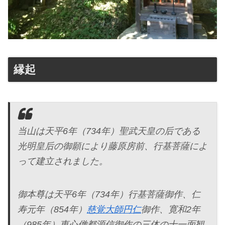
縁起
当山は天平6年（734年）聖武天皇の后である
光明皇后の御願により藤原房前、行基菩薩によ
って建立されました。
御本尊は天平6年（734年）行基菩薩御作、仁
寿元年（854年）
慈覚大師円仁
御作、寛和2年
（985年）恵心僧都源信御作の三体の十一面観