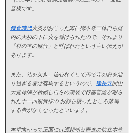
音様です。
鎌倉時代
大災がおこった際に御本尊三体自ら庭
内の大杉の下に火を避けられたので、それより
「杉の本の観音」と呼ばれたという言い伝えが
あります。
また、礼を欠き、信心なくして馬で寺の前を通
り過ぎる者は落馬するというので、
建長寺
開山
大覚禅師が祈願し自らの袈裟で行基善薩が彫ら
れた十一面観音様の お顔を覆ったところ落馬
する者がなくなったといいます。
本堂向かって正面には源頼朝公寄進の前立本尊