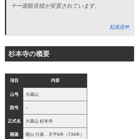
十ー面観音様が安置されています。
杉本寺
杉本寺の概要
項目
内容
山号
大蔵山
院号
–
正式名
大蔵山 杉本寺
開基
開山 行基…天平6年（734年）