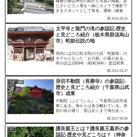
鎌倉の御霊神社の紹介と写真の掲載。あ
じさいと江ノ電を一緒にカメラで撮影で
きるスポットとして有名。通称（鎌倉）
権五郎神社（（かまくら）ごんごろうじ
2015.05.01
んじゃ）として知られる。
太平寺と龍門の滝の参詣記-歴史
史跡・遺跡
と見どころ紹介（栃木県那須烏山
市）蛇姫伝説の地
境内には川口松太郎の小説「蛇姫様」の
モデルとなった「お六姫」の墓がある。
同小説は1959年（昭和34年）渡辺邦男監
督、市川雷蔵主演で映画化されている。
2011.03.27
浪切不動院（長勝寺）の参詣記-
史跡・遺跡
歴史と見どころ紹介（千葉県山武
市）成東
不動院（ふどういん）。千葉県山武市成
東にある。海からは多少離れている。浪
切の名の通り、昔は近くまで海があった
ということなのだが、本当だろうか…。
2017.05.05
さて、真言宗智山派の寺院で、山号は成
東山。寺号は長勝寺。元々は下横地村
護良親王とは？護良親王墓所の参
（現在の山武市下横地）にあった円頓寺
寺社
詣記-歴史や見どころは？（神奈
の末寺である。