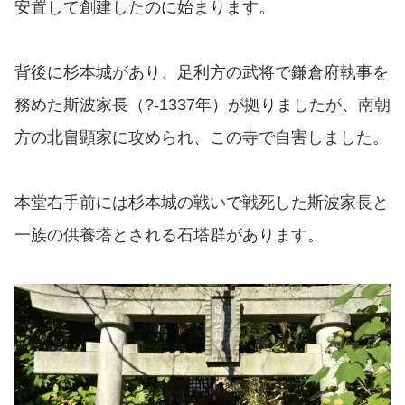
安置して創建したのに始まります。
背後に杉本城があり、足利方の武将で鎌倉府執事を
務めた斯波家長（?-1337年）が拠りましたが、南朝
方の北畠顕家に攻められ、この寺で自害しました。
本堂右手前には杉本城の戦いで戦死した斯波家長と
一族の供養塔とされる石塔群があります。