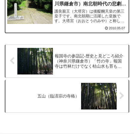
川県鎌倉市）南北朝時代の悲劇の
皇太子
護良親王（大塔宮）は後醍醐天皇の第三
皇子です。南北朝期に活躍した皇族で
す。大塔宮（おおとうのみや）と称しま
した。
2010.05.07
報国寺の参詣記-歴史と見どころ紹介
（神奈川県鎌倉市）「竹の寺」報国
寺は竹林だけでなく枯山水も苔も綺
麗でした
五山（臨済宗の寺格）