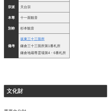
宗派
天台宗
本尊
十一面観音
別称
杉本観音
坂東三十三箇所
備考
鎌倉三十三箇所第1番札所
鎌倉地蔵尊霊場第4・6番札所
文化財