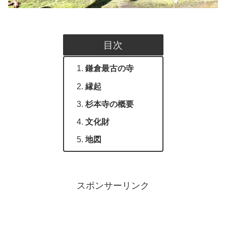
目次
鎌倉最古の寺
縁起
杉本寺の概要
文化財
地図
スポンサーリンク