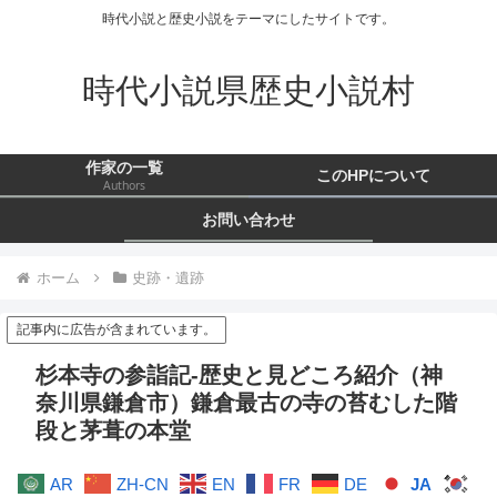
時代小説と歴史小説をテーマにしたサイトです。
時代小説県歴史小説村
作家の一覧
このHPについて
Authors
お問い合わせ
ホーム
史跡・遺跡
記事内に広告が含まれています。
杉本寺の参詣記-歴史と見どころ紹介（神
奈川県鎌倉市）鎌倉最古の寺の苔むした階
段と茅葺の本堂
AR
ZH-CN
EN
FR
DE
JA