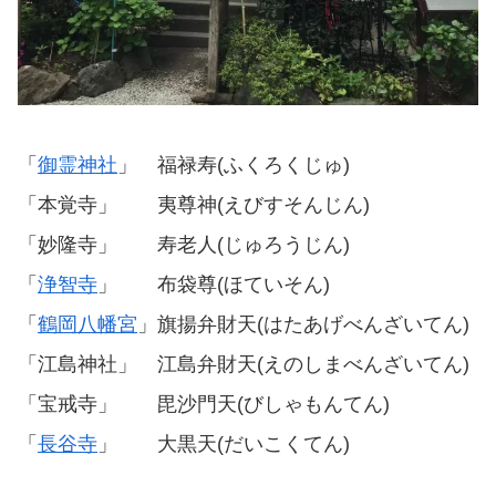
「
御霊神社
」 福禄寿(ふくろくじゅ)
「本覚寺」 夷尊神(えびすそんじん)
「妙隆寺」 寿老人(じゅろうじん)
「
浄智寺
」 布袋尊(ほていそん)
「
鶴岡八幡宮
」旗揚弁財天(はたあげべんざいてん)
「江島神社」 江島弁財天(えのしまべんざいてん)
「宝戒寺」 毘沙門天(びしゃもんてん)
「
長谷寺
」 大黒天(だいこくてん)