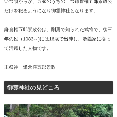
いつ頃からか、五家のうちの一つ鎌倉権五郎景政公
だけを祀るようになり御霊神社となります。
鎌倉権五郎景政公は、剛勇で知られた武将で、後三
年の役（1083～)には16歳で出陣し、源義家に従っ
て活躍した人物です。
主祭神 鎌倉権五郎景政
御霊神社の見どころ