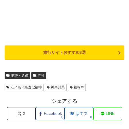
旅行サイトおすすめ3選
史跡・遺跡
寺社
江ノ島・鎌倉七福神
神奈川県
福禄寿
シェアする
X
Facebook
はてブ
LINE
0
0