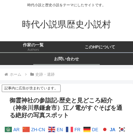
時代小説と歴史小説をテーマにしたサイトです。
時代小説県歴史小説村
作家の一覧
このHPについて
Authors
お問い合わせ
ホーム
史跡・遺跡
記事内に広告が含まれています。
御霊神社の参詣記-歴史と見どころ紹介
（神奈川県鎌倉市）江ノ電がすぐそばを通
る絶好の写真スポット
AR
ZH-CN
EN
FR
DE
JA