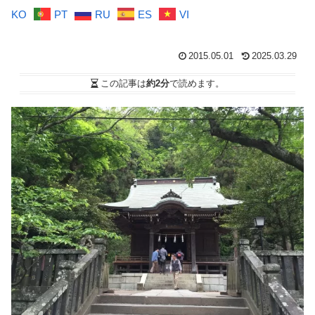
KO
PT
RU
ES
VI
2015.05.01
2025.03.29
この記事は
約2分
で読めます。