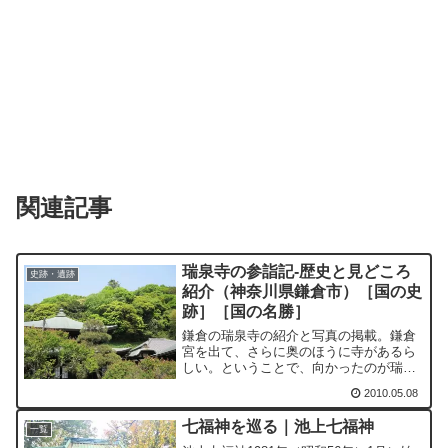
関連記事
瑞泉寺の参詣記-歴史と見どころ
史跡・遺跡
紹介（神奈川県鎌倉市）［国の史
跡］［国の名勝］
鎌倉の瑞泉寺の紹介と写真の掲載。鎌倉
宮を出て、さらに奥のほうに寺があるら
しい。ということで、向かったのが瑞泉
寺。俗世から隔離された場所。びっくり
2010.05.08
するほど人里から離れた感じがする。
七福神を巡る｜池上七福神
一覧