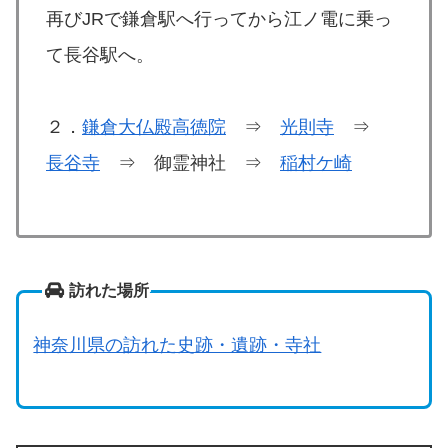
再びJRで鎌倉駅へ行ってから江ノ電に乗っ
て長谷駅へ。
２．
鎌倉大仏殿高徳院
⇒
光則寺
⇒
長谷寺
⇒ 御霊神社 ⇒
稲村ケ崎
訪れた場所
神奈川県の訪れた史跡・遺跡・寺社