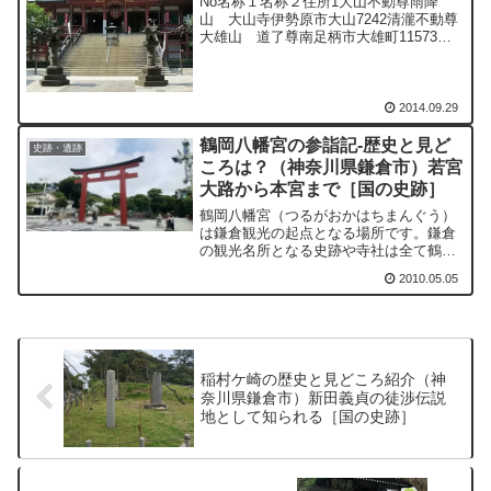
No名称１名称２住所1大山不動尊雨降
山 大山寺伊勢原市大山7242清瀧不動尊
大雄山 道了尊南足柄市大雄町11573野
毛山不動尊成田山 延命院横浜市西区宮
崎町304和田不動尊大聖山 真福寺横浜
市保土ヶ谷区和田2-8-35日吉不動尊清林
山 金蔵...
2014.09.29
鶴岡八幡宮の参詣記-歴史と見ど
史跡・遺跡
ころは？（神奈川県鎌倉市）若宮
大路から本宮まで［国の史跡］
鶴岡八幡宮（つるがおかはちまんぐう）
は鎌倉観光の起点となる場所です。鎌倉
の観光名所となる史跡や寺社は全て鶴岡
八幡宮を中心に配置されています。
2010.05.05
稲村ケ崎の歴史と見どころ紹介（神
奈川県鎌倉市）新田義貞の徒渉伝説
地として知られる［国の史跡］