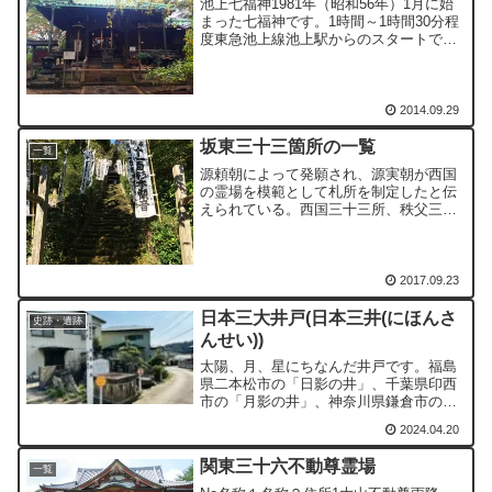
池上七福神1981年（昭和56年）1月に始
まった七福神です。1時間～1時間30分程
度東急池上線池上駅からのスタートで考
えると、ゆっくり目で2時間くらいを見れ
ばよさそうです。休憩場所があまりない
のが玉にキズのコース。今回のコース厳
定院 → 本...
2014.09.29
坂東三十三箇所の一覧
一覧
源頼朝によって発願され、源実朝が西国
の霊場を模範として札所を制定したと伝
えられている。西国三十三所、秩父三十
四箇所と併せて日本百観音になる。
2017.09.23
日本三大井戸(日本三井(にほんさ
史跡・遺跡
んせい))
太陽、月、星にちなんだ井戸です。福島
県二本松市の「日影の井」、千葉県印西
市の「月影の井」、神奈川県鎌倉市の
「星影の井」を日本の三井（さんせい）
2024.04.20
と呼びます。鎌倉市の「星影の井」は訪
ねやすいですが、他の「日影の井」「月
関東三十六不動尊霊場
影の井」の訪問はなかなか難...
一覧