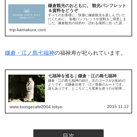
鎌倉観光のおともに。 観光パンフレット
＆資料をどうぞ
すべてのお客様に、快適に鎌倉観光を楽しんでいた
だくために、 各種パンフレットや資料をご用意しま
した。鎌倉観光の目的や、訪れる場所に合った資料
をダウンロードして、鎌倉観光にお役立てくださ
trip-kamakura.com
い。紙資料の発送をご希望の方は下のフォームから
「
鎌倉・江ノ島七福神
の福禄寿が祀られています。
七福神を巡る｜鎌倉・江の島七福神
鎌倉・江の島七福神の紹介。次のコースがお勧めの
ようです。北鎌倉出発で、江ノ島着のルートです。
逆もありです。ところどころ電車を使うのが効率的
です。
2015.11.12
www.loungecafe2004.tokyo
目次