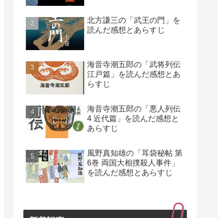
北方謙三の「武王の門」を
読んだ感想とあらすじ
海音寺潮五郎の「武将列伝
江戸篇」を読んだ感想とあ
らすじ
海音寺潮五郎の「悪人列伝
4 近代篇」を読んだ感想と
あらすじ
風野真知雄の「耳袋秘帖 第
6巻 両国大相撲殺人事件」
を読んだ感想とあらすじ