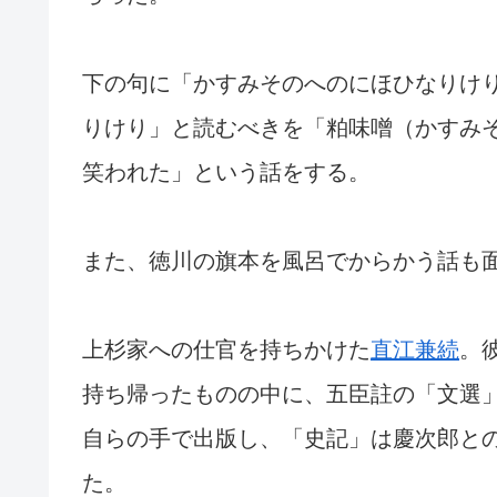
下の句に「かすみそのへのにほひなりけ
りけり」と読むべきを「粕味噌（かすみ
笑われた」という話をする。
また、徳川の旗本を風呂でからかう話も
上杉家への仕官を持ちかけた
直江兼続
。
持ち帰ったものの中に、五臣註の「文選
自らの手で出版し、「史記」は慶次郎と
た。