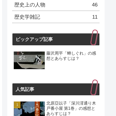
歴史上の人物
46
歴史学雑記
11
ピックアップ記事
藤沢周平「蝉しぐれ」の感
想とあらすじは？
人気記事
北原亞以子「深川澪通り木
戸番小屋 第1巻」の感想と
あらすじは？