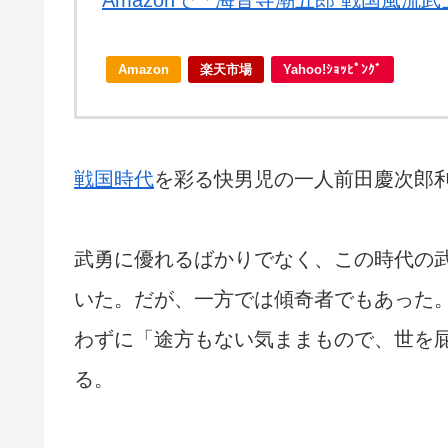
Amazonで「海音寺潮五郎 戦国風流
Amazon
楽天市場
Yahoo!ｼｮｯﾋﾟﾝｸﾞ
戦国時代
を彩る快男児の一人前田慶次郎
武勇に優れるばかりでなく、この時代の
いた。だが、一方では傾奇者でもあった
わずに「途方もない気ままもので、世を
る。