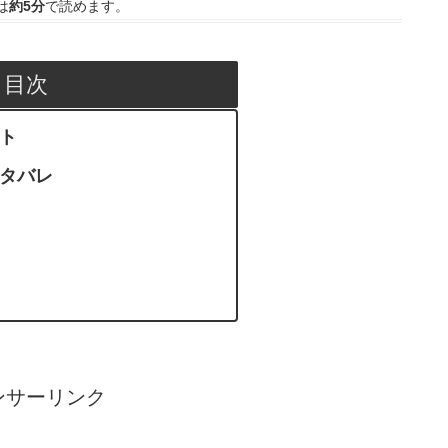
は
約5分
で読めます。
目次
ント
ネタバレ
ンサーリンク