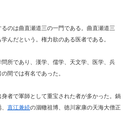
するのは曲直瀬道三の一門である。曲直瀬道三
も学んだという。権力欲のある医者である。
学問所であり、漢学、儒学、天文学、医学、兵
者の間では有名であった。
出身者で軍師として重宝された者が多かった。鍋
琇、
直江兼続
の涸轍祖博、徳川家康の天海大僧正