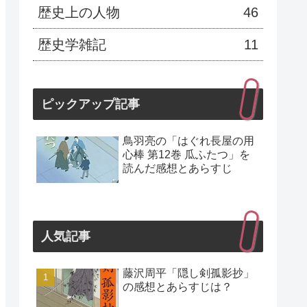
歴史上の人物
46
歴史学雑記
11
ピックアップ記事
鳥羽亮の「はぐれ長屋の用
心棒 第12巻 瓜ふたつ」を
読んだ感想とあらすじ
人気記事
藤沢周平「隠し剣孤影抄」
の感想とあらすじは？