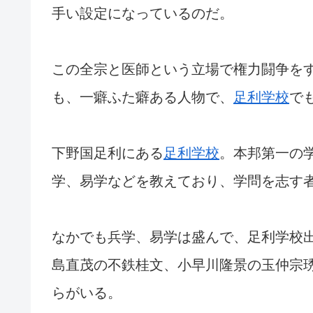
手い設定になっているのだ。
この全宗と医師という立場で権力闘争を
も、一癖ふた癖ある人物で、
足利学校
で
下野国足利にある
足利学校
。本邦第一の
学、易学などを教えており、学問を志す
なかでも兵学、易学は盛んで、足利学校
島直茂の不鉄桂文、小早川隆景の玉仲宗
らがいる。