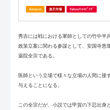
Amazon
楽天市場
Yahoo!ｼｮｯﾋﾟﾝｸﾞ
秀吉には戦における軍師としての竹中半
政策立案に関わる参謀として、安国寺恵
薬院全宗である。
医師という立場で様々な立場の人間に接
与えることになる。
この全宗だが、小説では甲賀の下忍出身