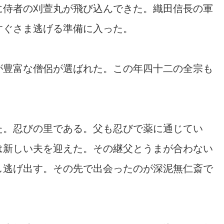
に侍者の刈萱丸が飛び込んできた。織田信長の軍
すぐさま逃げる準備に入った。
が豊富な僧侶が選ばれた。この年四十二の全宗も
た。忍びの里である。父も忍びで薬に通じてい
は新しい夫を迎えた。その継父とうまが合わない
し逃げ出す。その先で出会ったのが深泥無仁斎で