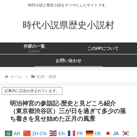
時代小説と歴史小説をテーマにしたサイトです。
時代小説県歴史小説村
作家の一覧
このHPについて
Authors
お問い合わせ
ホーム
史跡・遺跡
記事内に広告が含まれています。
明治神宮の参詣記-歴史と見どころ紹介
（東京都渋谷区）三が日を過ぎて多少の落
ち着きを見せ始めた正月の風景
AR
ZH-CN
EN
FR
DE
JA