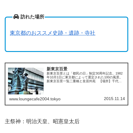
訪れた場所
東京都のおススメ史跡・遺跡・寺社
新東京百景
新東京百景とは「都民の日」制定30周年記念。1982
年10月1日に東京都によって選定された100の風景。
新東京百景一覧二重橋と皇居外苑 【場所】千代田
区千代田・皇居外苑千鳥ヶ淵から日比谷 【場所】
千代田区九段南2〜日比谷公園東京駅と丸の内ビ...
2015.11.14
www.loungecafe2004.tokyo
主祭神：明治天皇、昭憲皇太后