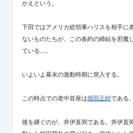
かえという。
下田ではアメリカ総領事ハリスを相手に
ないものたちが、この条約の締結を邪魔
ている…。
いよいよ幕末の激動時期に突入する。
この時点での老中首座は
堀田正睦
である
後を継ぐのが、井伊直弼である。井伊直