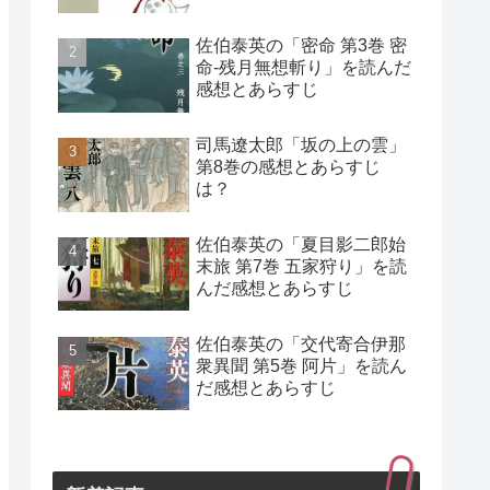
佐伯泰英の「密命 第3巻 密
命-残月無想斬り」を読んだ
感想とあらすじ
司馬遼太郎「坂の上の雲」
第8巻の感想とあらすじ
は？
佐伯泰英の「夏目影二郎始
末旅 第7巻 五家狩り」を読
んだ感想とあらすじ
佐伯泰英の「交代寄合伊那
衆異聞 第5巻 阿片」を読ん
だ感想とあらすじ