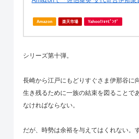
Amazonで「佐伯泰英 交代寄合伊那
Amazon
楽天市場
Yahoo!ｼｮｯﾋﾟﾝｸﾞ
シリーズ第十弾。
長崎から江戸にもどりすぐさま伊那谷に
生き残るために一族の結束を図ることで
なければならない。
だが、時勢は余裕を与えてはくれない。