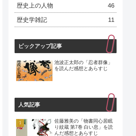
歴史上の人物
46
歴史学雑記
11
ピックアップ記事
池波正太郎の「忍者群像」
を読んだ感想とあらすじ
人気記事
佐藤雅美の「物書同心居眠
り紋蔵 第7巻 白い息」を読
んだ感想とあらすじ