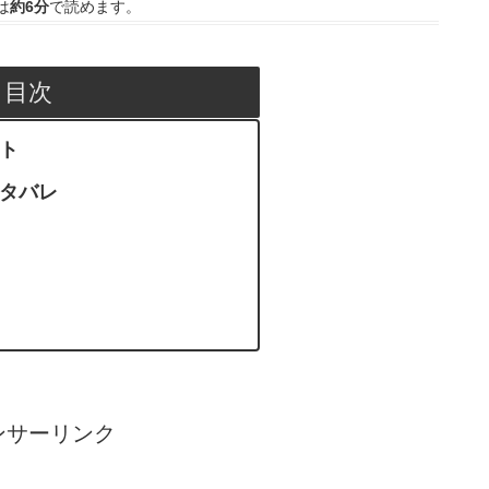
は
約6分
で読めます。
目次
ント
ネタバレ
ンサーリンク