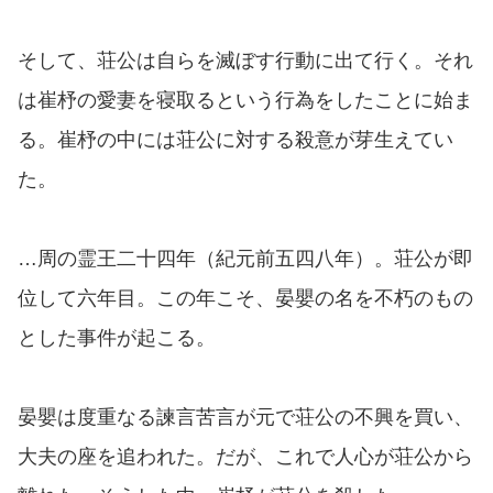
そして、荘公は自らを滅ぼす行動に出て行く。それ
は崔杼の愛妻を寝取るという行為をしたことに始ま
る。崔杼の中には荘公に対する殺意が芽生えてい
た。
…周の霊王二十四年（紀元前五四八年）。荘公が即
位して六年目。この年こそ、晏嬰の名を不朽のもの
とした事件が起こる。
晏嬰は度重なる諫言苦言が元で荘公の不興を買い、
大夫の座を追われた。だが、これで人心が荘公から