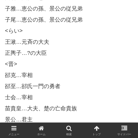
子雅…恵公の孫、景公の従兄弟
子尾…恵公の孫、景公の従兄弟
<らい>
王湫…元斉の大夫
正輿子…?の大臣
<晋>
郤克…宰相
郤至…郤氏一門の勇者
士会…宰相
苗賁皇…大夫、楚の亡命貴族
景公…君主
平公…君主
メニュー
ホーム
検索
トップ
サイドバー