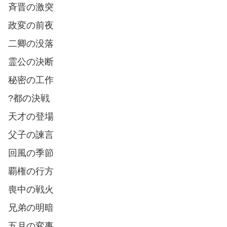
斉晋の激突
政変の前夜
二卿の没落
霊公の決断
秘密の工作
?都の決戦
天才の登場
父子の諫言
回風の季節
覇権の行方
喪中の戦火
兄弟の明暗
五月の変事