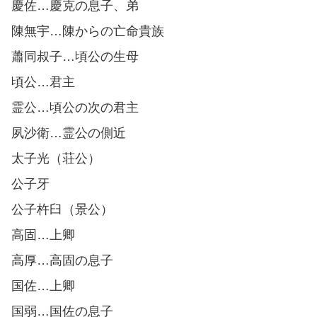
慶佐…慶克の息子、弟
陳無宇…陳からの亡命貴族
蕭同叔子…頃公の生母
頃公…君主
霊公…頃公の次の君主
夙沙衛…霊公の側近
太子光（荘公）
公子牙
公子杵臼（景公）
高固…上卿
高厚…高固の息子
国佐…上卿
国弱…国佐の息子