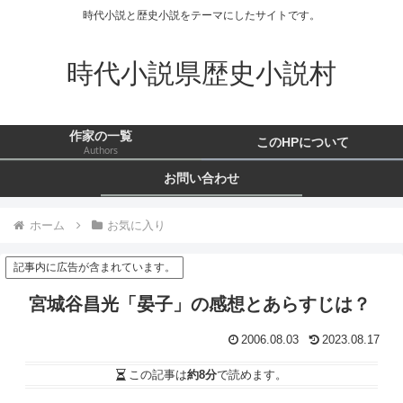
時代小説と歴史小説をテーマにしたサイトです。
時代小説県歴史小説村
作家の一覧
このHPについて
Authors
お問い合わせ
ホーム
お気に入り
記事内に広告が含まれています。
宮城谷昌光「晏子」の感想とあらすじは？
2006.08.03
2023.08.17
この記事は
約8分
で読めます。