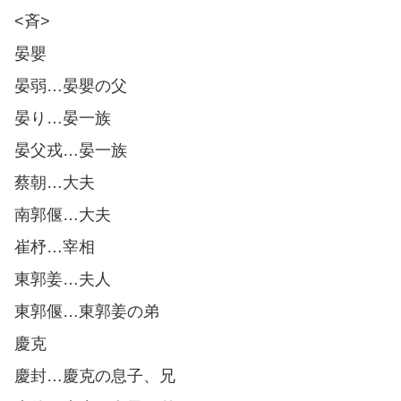
<斉>
晏嬰
晏弱…晏嬰の父
晏り…晏一族
晏父戎…晏一族
蔡朝…大夫
南郭偃…大夫
崔杼…宰相
東郭姜…夫人
東郭偃…東郭姜の弟
慶克
慶封…慶克の息子、兄