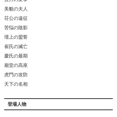
美貌の夫人
荘公の遠征
苦悩の陰影
壇上の盟誓
崔氏の滅亡
慶氏の最期
廟堂の高座
虎門の攻防
天下の名相
登場人物