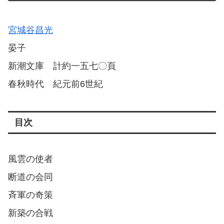
宮城谷昌光
晏子
新潮文庫 計約一五七〇頁
春秋時代 紀元前6世紀
目次
風雲の使者
断道の会同
斉軍の奇策
新築の合戦