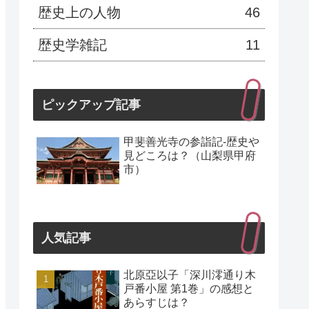
歴史上の人物
46
歴史学雑記
11
ピックアップ記事
甲斐善光寺の参詣記-歴史や
見どころは？（山梨県甲府
市）
人気記事
北原亞以子「深川澪通り木
戸番小屋 第1巻」の感想と
あらすじは？