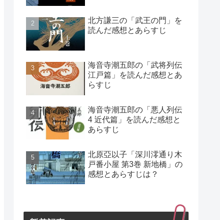
北方謙三の「武王の門」を
読んだ感想とあらすじ
海音寺潮五郎の「武将列伝
江戸篇」を読んだ感想とあ
らすじ
海音寺潮五郎の「悪人列伝
4 近代篇」を読んだ感想と
あらすじ
北原亞以子「深川澪通り木
戸番小屋 第3巻 新地橋」の
感想とあらすじは？