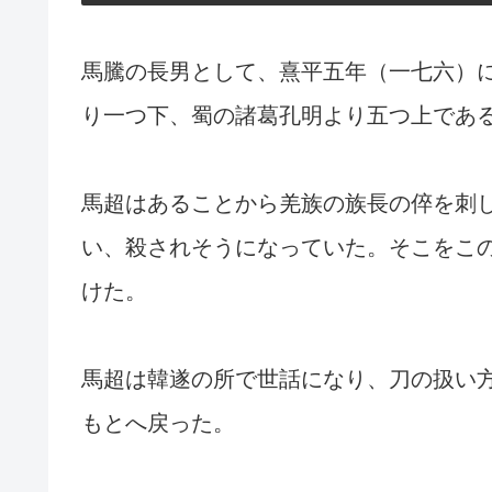
馬騰の長男として、熹平五年（一七六）
り一つ下、蜀の諸葛孔明より五つ上であ
馬超はあることから羌族の族長の倅を刺
い、殺されそうになっていた。そこをこ
けた。
馬超は韓遂の所で世話になり、刀の扱い
もとへ戻った。