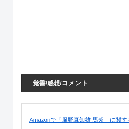
覚書/感想/コメント
Amazonで「風野真知雄 馬超」に関