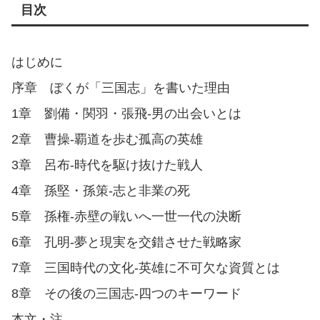
目次
はじめに
序章 ぼくが「三国志」を書いた理由
1章 劉備・関羽・張飛-男の出会いとは
2章 曹操-覇道を歩む孤高の英雄
3章 呂布-時代を駆け抜けた戦人
4章 孫堅・孫策-志と非業の死
5章 孫権-赤壁の戦いへ一世一代の決断
6章 孔明-夢と現実を交錯させた戦略家
7章 三国時代の文化-英雄に不可欠な資質とは
8章 その後の三国志-四つのキーワード
本文・注