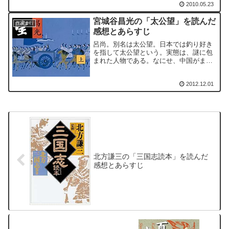
2010.05.23
新田義貞も去った後の南朝を代表する人
物たちです。懐良（かねよし）親王。
宮城谷昌光の「太公望」を読んだ
「かねなが」と呼ぶこともあります。
作家ま行
感想とあらすじ
呂尚。別名は太公望。日本では釣り好き
を指して太公望という。実態は、謎に包
まれた人物である。なにせ、中国がまだ
神の時代、伝説の時代の人物だから、わ
からないことが多い。
2012.12.01
北方謙三の「三国志読本」を読んだ
感想とあらすじ