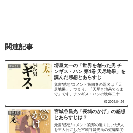
関連記事
堺屋太一の「世界を創った男 チ
作家さ行
ンギス・ハン 第4巻 天尽地果」を
読んだ感想とあらすじ
覚書/感想/コメント第四巻の題名は「天
尽地果」。つまり、「天尽き地果てるま
で」です。チンギス・ハンの晩年二十年
間を描いています。史上最大の帝国を築
2008.04.26
いていく場面です。大帝国を築く過程で
チンギス・ハンが最初に攻撃をし、最後
宮城谷昌光「長城のかげ」の感想
に征服したのが西夏です...
作家ま行
とあらすじは？
覚書/感想/コメント劉邦の近くにいた5人
を主人公にした宮城谷昌光氏の短編集で