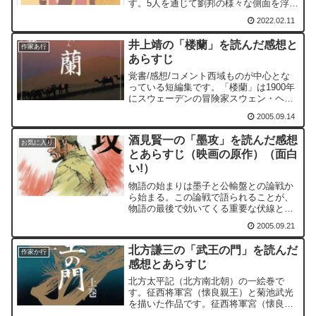
す。5人を通じて劉邦の様々な側面を浮か
ぶ上がらせるのは、井上靖氏の「後白河
2022.02.11
院」の手法を思い出しました。本書の主
人公は次の通りです。「逃げる」 季布
井上靖の「楼蘭」を読んだ感想と
「長城のかげ」 盧...
作家あ行
あらすじ
覚書/感想/コメント西域ものが中心とな
っている短編集です。「楼蘭」は1900年
にスウェーデンの冒険家スウェン・ヘデ
ィンの「さまよえる湖」からヒントを得
2005.09.14
た題材です。楼蘭はスウェン・ヘディン
によって発見された都市です。ですが、
酒見賢一の「墨攻」を読んだ感想
楼蘭が楼蘭として確...
お気に入り
とあらすじ（映画の原作）（面白
い!）
物語の始まりは墨子と公輸盤との論戦か
ら始まる。この論戦で語られることが、
物語の最後で効いてくる重要な伏線とな
っている。さて、墨子は謎に包まれてい
2005.09.21
る思想家である。そして、その集団も謎
に包まれたままである。
北方謙三の「武王の門」を読んだ
作家か行
感想とあらすじ
北方太平記（北方南北朝）の一絵巻で
す。征西将軍宮（懐良親王）と菊池武光
を描いた作品です。征西将軍宮（懐良親
王）と菊池武光は後醍醐帝も楠木正成も