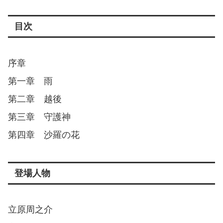
目次
序章
第一章 雨
第二章 越後
第三章 守護神
第四章 沙羅の花
登場人物
立原周之介