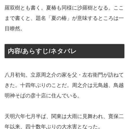
羅双樹とも書く。夏椿も同様に沙羅樹となる。ここ
まで書くと、題名「夏の椿」が意味するところは一
目瞭然。
内容/あらすじ/ネタバレ
八月初旬。立原周之介の家を父・左右衛門が訪ねて
きた。十四年ぶりのことだ。周之介は元鳥越、鳥越
明神そばの彦十店に住んでいる。
天明六年七月半ば、関東は大雨に見舞われ、寛保二
年以来、四十数年ぶりの大水害となった。