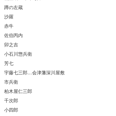
蹲の左蔵
沙羅
赤牛
佐伯丙内
卯之吉
小石川惣兵衛
芳七
宇藤七三郎…会津藩深川屋敷
市兵衛
柏木屋仁三郎
千次郎
小四郎