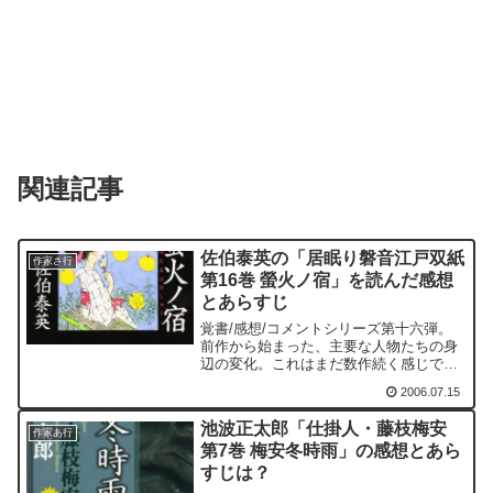
関連記事
佐伯泰英の「居眠り磐音江戸双紙
作家さ行
第16巻 螢火ノ宿」を読んだ感想
とあらすじ
覚書/感想/コメントシリーズ第十六弾。
前作から始まった、主要な人物たちの身
辺の変化。これはまだ数作続く感じでは
あるが、本作では、シリーズの第一巻に
2006.07.15
始まる、豊後関前藩の騒動に絡んで、そ
の身を苦界に沈めることになった磐音の
池波正太郎「仕掛人・藤枝梅安
許嫁・小林奈緒こと白鶴...
作家あ行
第7巻 梅安冬時雨」の感想とあら
すじは？