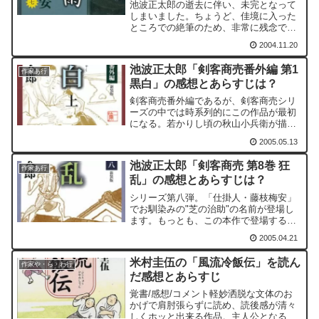
池波正太郎の逝去に伴い、未完となって
しまいました。ちょうど、佳境に入った
ところでの絶筆のため、非常に残念で
す。この作品で、｢剣客商売｣の秋山小兵
2004.11.20
衛の名が登場します。本人が登場するわ
けではないのですが、浅井新之助を評す
池波正太郎「剣客商売番外編 第1
るために、小兵衛を登場さ...
作家あ行
黒白」の感想とあらすじは？
剣客商売番外編であるが、剣客商売シリ
ーズの中では時系列的にこの作品が最初
になる。若かりし頃の秋山小兵衛が描か
れているからだ。そして、時系列的には
2005.05.13
もう一つの番外編「ないしょ ないし
ょ」が本書の次に来る。そして、本編の
池波正太郎「剣客商売 第8巻 狂
剣客商売シリーズへと続く。
作家あ行
乱」の感想とあらすじは？
シリーズ第八弾。「仕掛人・藤枝梅安」
でお馴染みの"芝の治助"の名前が登場し
ます。もっとも、この本作で登場する芝
の治助は、「仕掛人・藤枝梅安」でいう
2005.04.21
ところの先代の芝の治助のようです。ま
た、「鬼平犯科帳」「仕掛人・藤枝梅
米村圭伍の「風流冷飯伝」を読ん
安」でお馴染みの店「鮒宗...
作家や・ら・わ行
だ感想とあらすじ
覚書/感想/コメント軽妙洒脱な文体のお
かげで肩肘張らずに読め、読後感が清々
しくホッと出来る作品。主人公となる幇