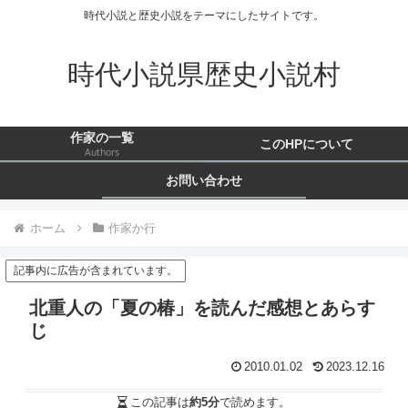
時代小説と歴史小説をテーマにしたサイトです。
時代小説県歴史小説村
作家の一覧
このHPについて
Authors
お問い合わせ
ホーム
作家か行
記事内に広告が含まれています。
北重人の「夏の椿」を読んだ感想とあらす
じ
2010.01.02
2023.12.16
この記事は
約5分
で読めます。