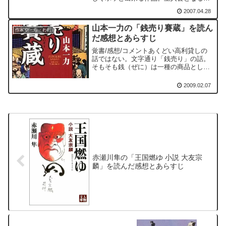
間の一八と飛旗数馬という二人の持つ雰
2007.04.28
囲気もどこかのんびりしており、舞台と
なる風見藩自体がのんびりしているのも
山本一力の「銭売り賽蔵」を読ん
こうした読後感になるの...
作家や・ら・わ行
だ感想とあらすじ
覚書/感想/コメントあくどい高利貸しの
話ではない。文字通り「銭売り」の話。
そもそも銭（ぜに）は一種の商品として
売られていた。金座・銀座が公儀の管轄
にあるのに対して、銭を扱う銭座は公儀
2009.02.07
に願い出て官許された町人が運営した。
つまり銭座とは、銭とい...
赤瀬川隼の「王国燃ゆ 小説 大友宗
麟」を読んだ感想とあらすじ