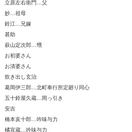
立原左右衛門…父
妙…祖母
鈴江…兄嫁
甚助
萩山定次郎…甥
お初婆さん
お清婆さん
炊き出し玄治
葛岡伊三郎…北町奉行所定廻り同心
五十鈴屋久蔵…岡っ引き
安吉
橋本亥十郎…吟味与力
橘宣蔵…吟味与力