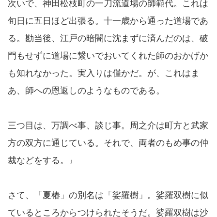
次いで、神田松枝町の一刀流道場の師範代。これは
旬日に五日ほど出張る。十一歳から通った道場であ
る。勘当後、江戸の暗闇に沈まずに済んだのは、破
門もせずに道場に繋いでおいてくれた師のおかげか
も知れなかった。実入りは僅かだ。が、これはま
あ、師への恩返しのようなものである。
三つ目は、万調べ事、談じ事。周之介は町方と武家
方の双方に通じている。それで、両者のもめ事の仲
裁などをする。』
さて、「夏椿」の別名は「娑羅樹」。娑羅双樹に似
ているところからつけられたそうだ。娑羅双樹は沙