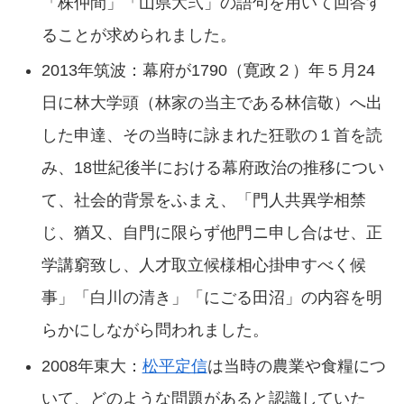
「株仲間」「山県大弐」の語句を用いて回答す
ることが求められました。
2013年筑波：幕府が1790（寛政２）年５月24
日に林大学頭（林家の当主である林信敬）へ出
した申達、その当時に詠まれた狂歌の１首を読
み、18世紀後半における幕府政治の推移につい
て、社会的背景をふまえ、「門人共異学相禁
じ、猶又、自門に限らず他門ニ申し合はせ、正
学講窮致し、人才取立候様相心掛申すべく候
事」「白川の清き」「にごる田沼」の内容を明
らかにしながら問われました。
2008年東大：
松平定信
は当時の農業や食糧につ
いて、どのような問題があると認識していた