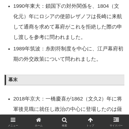
1990年東大：鎖国下の対外関係を、1804（文
化元）年にロシアの使節レザノフは長崎に来航
して通商を求めて幕府がこれを拒絶した際の申
し渡しを参考に問われました。
1989年筑波：糸割符制度を中心に、江戸幕府初
期の外交政策について問われました。
幕末
2018年京大：一橋慶喜が1862（文久2）年に将
軍後見職に就任し政治の中心に登場したのは薩
摩藩の推挙によるものでした。しかし1866（慶
メニュー
ホーム
検索
トップ
サイドバー