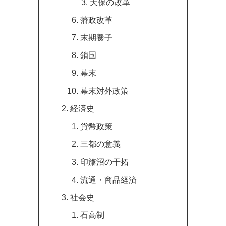
天保の改革
藩政改革
末期養子
鎖国
幕末
幕末対外政策
経済史
貨幣政策
三都の意義
印旛沼の干拓
流通・商品経済
社会史
石高制