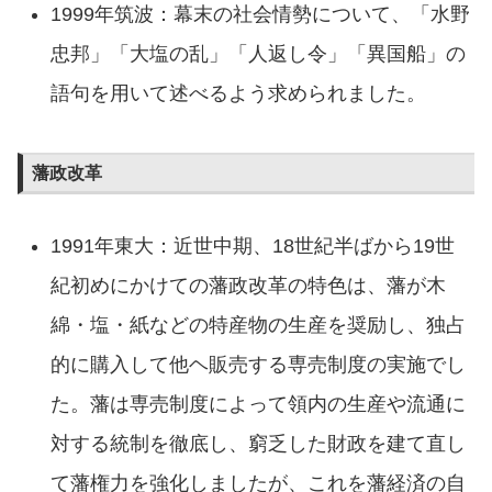
1999年筑波：幕末の社会情勢について、「水野
忠邦」「大塩の乱」「人返し令」「異国船」の
語句を用いて述べるよう求められました。
藩政改革
1991年東大：近世中期、18世紀半ばから19世
紀初めにかけての藩政改革の特色は、藩が木
綿・塩・紙などの特産物の生産を奨励し、独占
的に購入して他ヘ販売する専売制度の実施でし
た。藩は専売制度によって領内の生産や流通に
対する統制を徹底し、窮乏した財政を建て直し
て藩権力を強化しましたが、これを藩経済の自