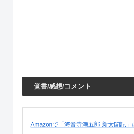
覚書/感想/コメント
Amazonで「海音寺潮五郎 新太閤記