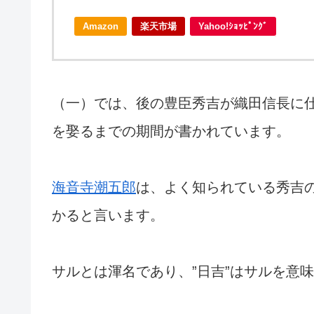
Amazon
楽天市場
Yahoo!ｼｮｯﾋﾟﾝｸﾞ
（一）では、後の豊臣秀吉が織田信長に
を娶るまでの期間が書かれています。
海音寺潮五郎
は、よく知られている秀吉
かると言います。
サルとは渾名であり、”日吉”はサルを意