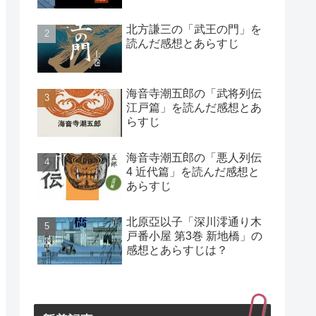
北方謙三の「武王の門」を
読んだ感想とあらすじ
海音寺潮五郎の「武将列伝
江戸篇」を読んだ感想とあ
らすじ
海音寺潮五郎の「悪人列伝
4 近代篇」を読んだ感想と
あらすじ
北原亞以子「深川澪通り木
戸番小屋 第3巻 新地橋」の
感想とあらすじは？