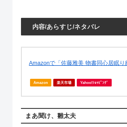
内容/あらすじ/ネタバレ
Amazonで「佐藤雅美 物書同心居眠
Amazon
楽天市場
Yahoo!ｼｮｯﾋﾟﾝｸﾞ
まあ聞け、雛太夫