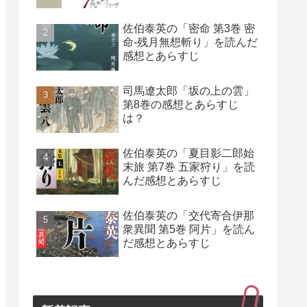
佐伯泰英の「密命 第3巻 密
命-残月無想斬り」を読んだ
感想とあらすじ
司馬遼太郎「坂の上の雲」
第8巻の感想とあらすじ
は？
佐伯泰英の「夏目影二郎始
末旅 第7巻 五家狩り」を読
んだ感想とあらすじ
佐伯泰英の「交代寄合伊那
衆異聞 第5巻 阿片」を読ん
だ感想とあらすじ