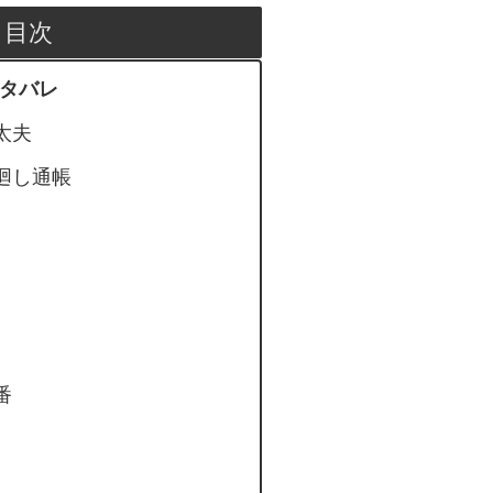
目次
ネタバレ
太夫
廻し通帳
番