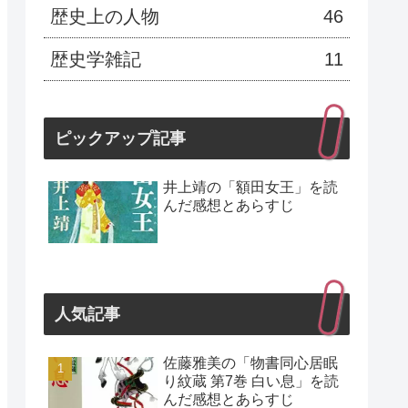
歴史上の人物
46
歴史学雑記
11
ピックアップ記事
井上靖の「額田女王」を読
んだ感想とあらすじ
人気記事
佐藤雅美の「物書同心居眠
り紋蔵 第7巻 白い息」を読
んだ感想とあらすじ