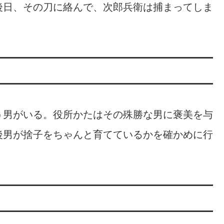
後日、その刀に絡んで、次郎兵衛は捕まってしま
。
う男がいる。役所かたはその殊勝な男に褒美を与
後男が捨子をちゃんと育てているかを確かめに行