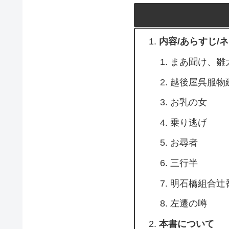
内容/あらすじ/
まあ聞け、雛
越後屋呉服物
お乳の女
乗り逃げ
お尋者
三行半
明石橋組合辻
左遷の噂
本書について