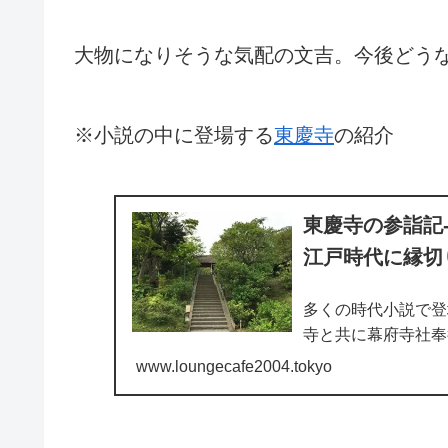
大物になりそうな気配の文吉。今後どう
※小説の中に登場する
東慶寺
の紹介
東慶寺の参詣記
江戸時代に縁切
多くの時代小説で登
寺と共に幕府寺社奉
対する家庭裁判所の
www.loungecafe2004.tokyo