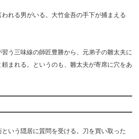
言われる男がいる。大竹金吾の手下が捕まえる
が習う三味線の師匠豊勝から、元弟子の雛太夫に
と頼まれる。というのも、雛太夫が寄席に穴をあ
衛という隠居に質問を受ける。刀を買い取った