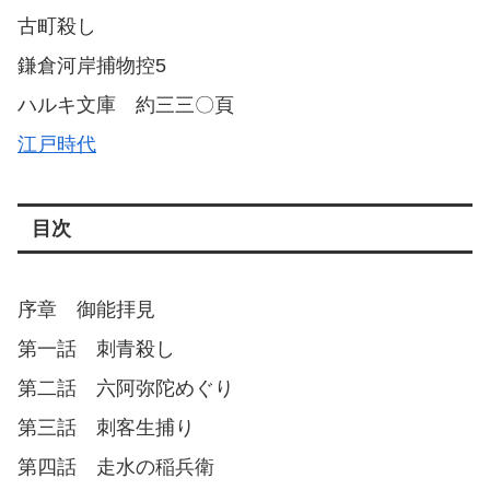
古町殺し
鎌倉河岸捕物控5
ハルキ文庫 約三三〇頁
江戸時代
目次
序章 御能拝見
第一話 刺青殺し
第二話 六阿弥陀めぐり
第三話 刺客生捕り
第四話 走水の稲兵衛