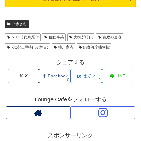
作家さ行
NHK時代劇原作
佐伯泰英
大御所時代
寛政の遺老
小説(江戸時代が舞台)
徳川家斉
鎌倉河岸捕物控
シェアする
X
Facebook
はてブ
LINE
0
0
Lounge Cafeをフォローする
スポンサーリンク