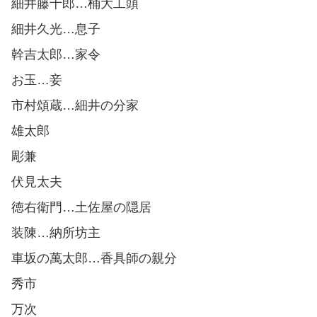
細井藤十郎…桶大工頭
細井久光…息子
幹吉太郎…家令
お玉…妾
市村頌蔵…細井の分家
雄太郎
彫兼
伏見太夫
徳右衛門…土佐屋の隠居
装陳…納所坊主
車坂の萬太郎…香具師の親分
秀市
万次