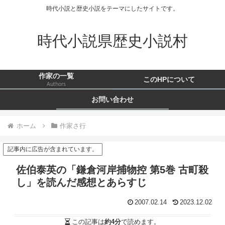
時代小説と歴史小説をテーマにしたサイトです。
時代小説県歴史小説村
作家の一覧
このHPについて
Authors
お問い合わせ
ホーム
作家さ行
記事内に広告が含まれています。
佐伯泰英の「鎌倉河岸捕物控 第5巻 古町殺
し」を読んだ感想とあらすじ
2007.02.14
2023.12.02
この記事は
約4分
で読めます。