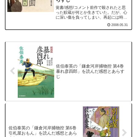
覚書/感想/コメント前作で殺されたと思
った鮫蔵が何とか生きていた。だが、心
に深い傷を負ってしまい、再起には時間
がかかりそうだ。その鮫蔵の過去が本作
2008.05.31
で語られる。鮫蔵はかつて神谷久馬とい
った。八王子の山同心の家柄だ。鮫蔵は
まだ見習いの時、山同心...
佐伯泰英の「鎌倉河岸捕物控 第4巻
暴れ彦四郎」を読んだ感想とあらす
じ
佐伯泰英の「鎌倉河岸捕物控 第6巻
引札屋おもん」を読んだ感想とあら