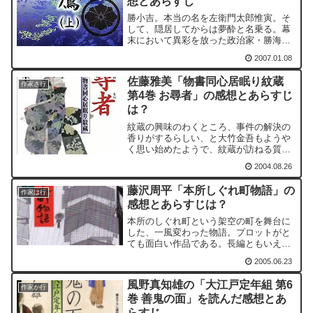
想とあらすじ
勝小吉。本当の名を左衛門太郎惟寅。そ
して、隠居してからは夢酔と名乗る。幕
末において異彩を放った政治家・勝海舟
の父親である。本書に関連するものとし
2007.01.08
て「おとこ鷹」「勝海舟」がある。
佐藤雅美「物書同心居眠り紋蔵
作家さ行
第4巻 お尋者」の感想とあらすじ
は？
紋蔵の興味のわくところ、事件の解決の
香りがするらしい、と大竹金吾もようや
く思い始めたようで、紋蔵が訪ねる質問
には答えるようになってきています。自
2004.08.26
身の勘所も悪くないのではないかと、紋
蔵は思ってきているようにも感じます。
藤沢周平「本所しぐれ町物語」の
そこはそこ、高くなった鼻...
作家は行
感想とあらすじは？
本所のしぐれ町という架空の町を舞台に
した、一風変わった物語。プロットがと
ても面白い作品である。長編ともいえ、
連作短編ともいえる。
2005.06.23
風野真知雄の「大江戸定年組 第6
作家か行
巻 善鬼の面」を読んだ感想とあ
らすじ