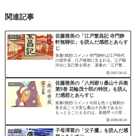
関連記事
佐藤雅美の「江戸繁昌記 寺門静
作家さ行
軒無聊伝」を読んだ感想とあらす
じ
覚書/感想/コメント寺門静軒は江戸時代
の儒学者。江戸後期に生まれる。江戸駿
河台に克己塾を開き、著書の「江戸繁昌
記」がベストセラーとなるものの、風俗
2007.06.02
を乱すものとして水野忠邦による天保の
改革によって、江戸追放となり、各地を
佐藤雅美の「八州廻り桑山十兵衛
流転する。これを審議し...
作家さ行
第5巻 花輪茂十郎の特技」を読ん
だ感想とあらすじ
覚書/感想/コメント今回も色々な騒動が
巻き起こり大変な桑山十兵衛であるが、
もっともこたえるのは、新婚早々の登勢
が実家に戻ってしまったことである。一
2008.08.24
体なぜ？最近では「桑山に過ぎたるもの
二つあり、大業物に上総の女房」と言わ
子母澤寛の「父子鷹」を読んだ感
れるようになった。大業...
作家さ行