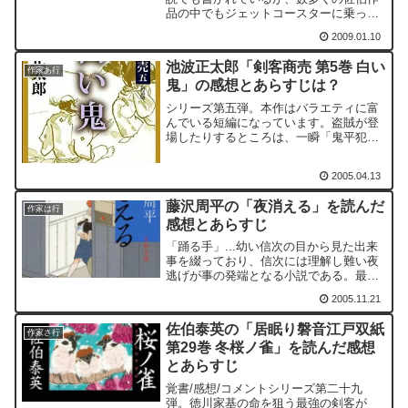
品の中でもジェットコースターに乗って
いるかのような展開のはやさを見せてい
2009.01.10
るのが、このシリーズである。伊那の山
奥から出てきて江戸で活躍するのかと思
池波正太郎「剣客商売 第5巻 白い
いきや、あっという間に...
作家あ行
鬼」の感想とあらすじは？
シリーズ第五弾。本作はバラエティに富
んでいる短編になっています。盗賊が登
場したりするところは、一瞬「鬼平犯科
帳」を想像させてしまったり、大身旗本
の醜聞につながるような出来事、大大名
2005.04.13
の屋敷内での不祥事...など盛りだくさん
です。また、本作で見...
藤沢周平の「夜消える」を読んだ
作家は行
感想とあらすじ
「踊る手」...幼い信次の目から見た出来
事を綴っており、信次には理解し難い夜
逃げが事の発端となる小説である。最後
のシーンが、なんとも言えず印象的であ
2005.11.21
り、その情景が文面から浮かび上がって
きそうである。
佐伯泰英の「居眠り磐音江戸双紙
作家さ行
第29巻 冬桜ノ雀」を読んだ感想
とあらすじ
覚書/感想/コメントシリーズ第二十九
弾。徳川家基の命を狙う最強の剣客が