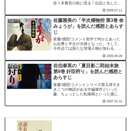
佐々木磐音の前に現る！伝説と化したタ
イ捨流の丸目喜左衛門高継と、孫娘と思
2009.07.11
しき歌女の二人である。この二人の攻撃
を磐音は防ぐことができるのか？タイ捨
佐藤雅美の「半次捕物控 第3巻 命
流は丸目蔵人長恵創始の流派...
作家さ行
みょうが」を読んだ感想とあらす
じ
覚書/感想/コメント前作で何かとあった
お志摩と半次が夫婦となった。そして、
今作品では新たな登場人物が加わる。半
次が疫病神という蟋蟀小三郎である。蟋
2005.09.28
蟀小三郎は三一長屋で狐目の女の子分や
血洗いノ鮫五郎の件、島帰りの佐七の件
佐伯泰英の「夏目影二郎始末旅
で半次を助けることにな...
作家さ行
第9巻 奸臣狩り」を読んだ感想と
あらすじ
覚書/感想/コメントシリーズ第九弾大き
き二つの物語がある中編連作といった
趣。ちょっとした転換期といった感じで
もある。最初は、草津に湯治に出かけた
2007.01.31
影二郎一行が、国定忠治捕縛に関連した
八州廻りの動きに巻き込まれるというも
の。ここでは、いよいよ追...