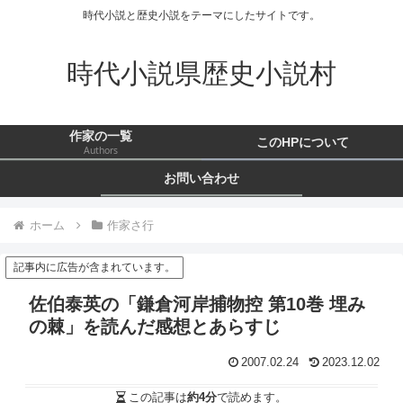
時代小説と歴史小説をテーマにしたサイトです。
時代小説県歴史小説村
作家の一覧
このHPについて
Authors
お問い合わせ
ホーム
作家さ行
記事内に広告が含まれています。
佐伯泰英の「鎌倉河岸捕物控 第10巻 埋み
の棘」を読んだ感想とあらすじ
2007.02.24
2023.12.02
この記事は
約4分
で読めます。