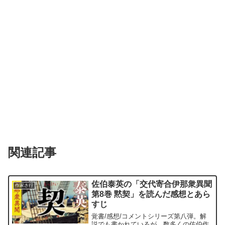
関連記事
佐伯泰英の「交代寄合伊那衆異聞
作家さ行
第8巻 黙契」を読んだ感想とあら
すじ
覚書/感想/コメントシリーズ第八弾。解
説でも書かれているが、数多くの佐伯作