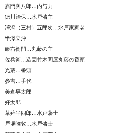
嘉門與八郎…内与力
徳川治保…水戸藩主
澤潟（三村）五郎次…水戸家家老
半澤立沖
籐右衛門…丸藤の主
佐兵衛…造園竹木問屋丸藤の番頭
光蔵…番頭
参吉…手代
美倉専太郎
好太郎
草薙平四郎…水戸藩士
戸塚唯敦…水戸藩士