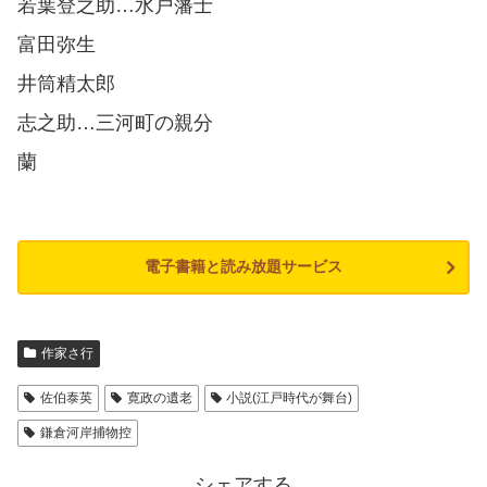
若葉登之助…水戸藩士
富田弥生
井筒精太郎
志之助…三河町の親分
蘭
電子書籍と読み放題サービス
作家さ行
佐伯泰英
寛政の遺老
小説(江戸時代が舞台)
鎌倉河岸捕物控
シェアする