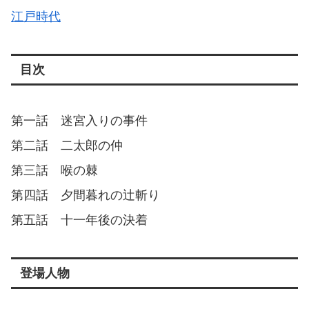
江戸時代
目次
第一話 迷宮入りの事件
第二話 二太郎の仲
第三話 喉の棘
第四話 夕間暮れの辻斬り
第五話 十一年後の決着
登場人物