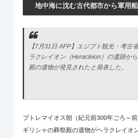
地中海に沈む古代都市から軍用船
【7月31日 AFP】エジプト観光・考
ラクレイオン（Heracleion）の遺
殿の遺物が発見されたと発表した。
プトレマイオス朝（紀元前300年ごろ～
ギリシャの葬祭殿の遺物がヘラクレイオ