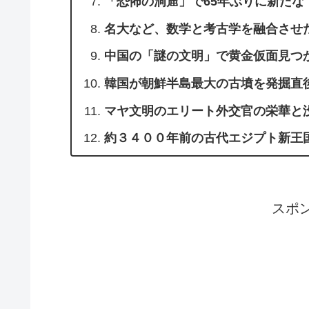
「恐怖の洞窟」で65年ぶりに新たな
名大など、数学と考古学を融合させ
中国の「謎の文明」で黄金仮面見つ
韓国が朝鮮半島最大の古墳を発掘直
マヤ文明のエリート外交官の栄華と
約３４００年前の古代エジプト新王
スポ