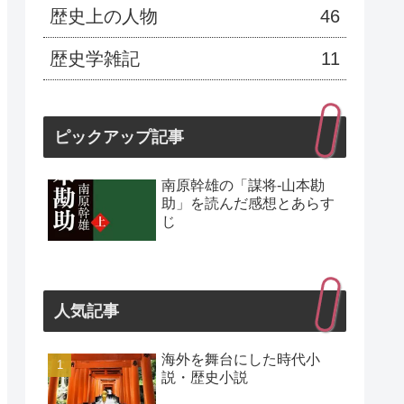
歴史上の人物
46
歴史学雑記
11
ピックアップ記事
南原幹雄の「謀将-山本勘
助」を読んだ感想とあらす
じ
人気記事
海外を舞台にした時代小
説・歴史小説