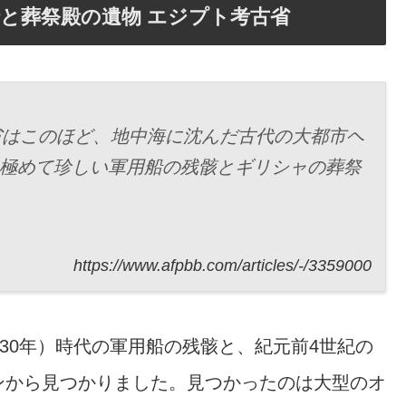
と葬祭殿の遺物 エジプト考古省
古省はこのほど、地中海に沈んだ古代の大都市ヘ
跡から極めて珍しい軍用船の残骸とギリシャの葬祭
https://www.afpbb.com/articles/-/3359000
前30年）時代の軍用船の残骸と、紀元前4世紀の
ンから見つかりました。見つかったのは大型のオ