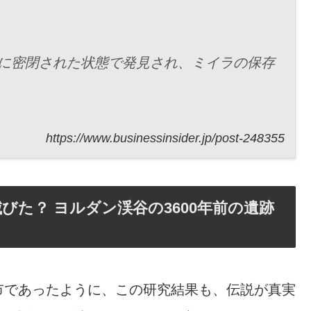
全に密閉された状態で発見され、ミイラの保存
https://www.businessinsider.jp/post-248355
た？ ヨルダン渓谷の3600年前の遺跡
市であったように、この研究結果も、伝説が真実