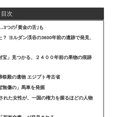
目次
…3つの｢黄金の舌｣も
？ ヨルダン渓谷の3600年前の遺跡で発見、
財宝」見つかる、２４００年前の果物の痕跡
葬祭殿の遺物 エジプト考古省
ほぼ無傷の」馬車を発掘
葬された女性が、一国の権力を握るほどの人物