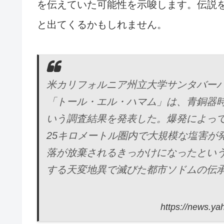
を伝えていた可能性を示唆します。伝説
と出てくるかもしれません。
米カリフォルニア州立大学サンタバー
「トール・エル・ハマム」は、青銅器
いう調査結果を発表した。爆発によっ
25キロメートル圏内で大規模な塩害が
落が放棄されるきっかけになったとい
する天変地異で滅びた都市ソドムの伝
https://news.y