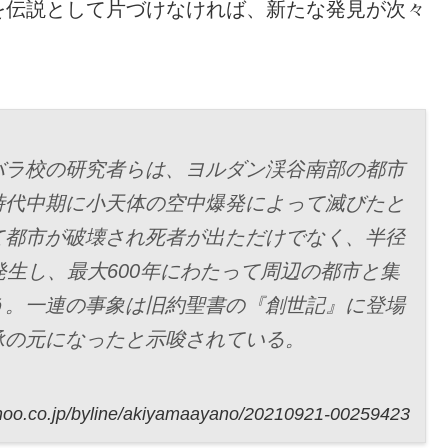
を伝説として片づけなければ、新たな発見が次々
バラ校の研究者らは、ヨルダン渓谷南部の都市
時代中期に小天体の空中爆発によって滅びたと
て都市が破壊され死者が出ただけでなく、半径
発生し、最大600年にわたって周辺の都市と集
う。一連の事象は旧約聖書の『創世記』に登場
承の元になったと示唆されている。
ahoo.co.jp/byline/akiyamaayano/20210921-00259423