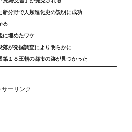
「死海文書」が発見される
た新分野で人類進化史の説明に成功
かる
後に埋めたワケ
没落が発掘調査により明らかに
国第１８王朝の都市の跡が見つかった
ンサーリンク