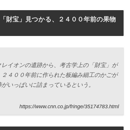
「財宝」見つかる、２４００年前の果物
クレイオンの遺跡から、考古学上の「財宝」が
、２４００年前に作られた板編み細工のかごが
跡がいっぱいに詰まっているという。
https://www.cnn.co.jp/fringe/35174783.html