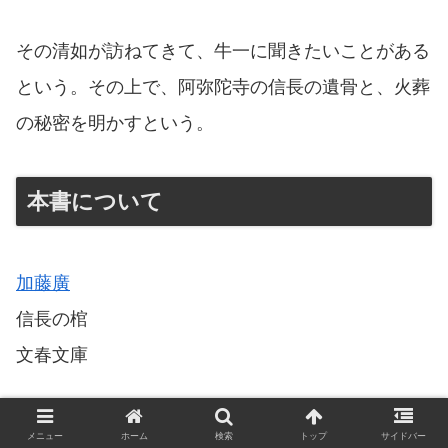
その清如が訪ねてきて、牛一に聞きたいことがある
という。その上で、阿弥陀寺の信長の遺骨と、火葬
の秘密を明かすという。
本書について
加藤廣
信長の棺
文春文庫
目次
メニュー
ホーム
検索
トップ
サイドバー